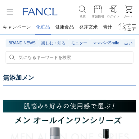
検索
店舗情報
ログイン
カート
インナー
キャンペーン
化粧品
健康食品
発芽玄米
青汁
・ウェア
BRAND NEWS
楽しむ・知る
モニター
ママパパSmile
占い
無添加メン