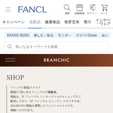
検索
店舗情報
ログイン
カート
インナー
キャンペーン
化粧品
健康食品
発芽玄米
青汁
・ウェア
BRAND NEWS
楽しむ・知る
モニター
ママパパSmile
占い
SHOP
ファンケル銀座スクエア
銀座5丁目にあるファンケルの旗艦店。
商品は、1F ファンケル インターナショナルショップにて
販売しており、5F ファンケル ビューティ スタジオでは、
BRANCHIC商品を使用したフェイシャルエステも
体験いただけます。