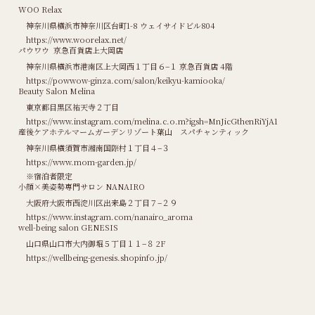
WOO Relax
神奈川県横浜市神奈川区台町1-8 ウェイサイドビル804
https://www.woorelax.net/
パウワウ 京急百貨店上大岡店
神奈川県横浜市港南区上大岡西１丁目６−１ 京急百貨店 4階
https://powwow-ginza.com/salon/keikyu-kamiooka/
Beauty Salon Melina
東京都目黒区祐天寺２丁目
https://www.instagram.com/melina.c.o.m?igsh=MnJicGthenRiYjA1
産後ケアホテルマームガーデンリゾート葉山 スパチャンティック
神奈川県横須賀市湘南国際村１丁目４−３
https://www.mom-garden.jp/
※宿泊者限定
小顔×美姿勢専門サロン NANAIRO
大阪府大阪市西淀川区出来島２丁目７−２９
https://www.instagram.com/nanairo_aroma
well-being salon GENESIS
山口県山口市大内御堀５丁目１１−８ 2F
https://wellbeing-genesis.shopinfo.jp/