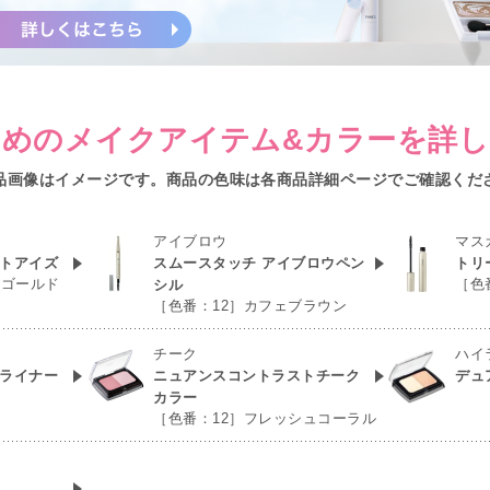
めのメイクアイテム&カラー
を詳し
品画像はイメージです。商品の色味は各商品詳細ページでご確認くだ
アイブロウ
マス
トアイズ
スムースタッチ アイブロウペン
トリ
ンゴールド
［色
シル
［色番：12］カフェブラウン
チーク
ハイ
ライナー
ニュアンスコントラストチーク
デュ
ン
カラー
［色番：12］フレッシュコーラル