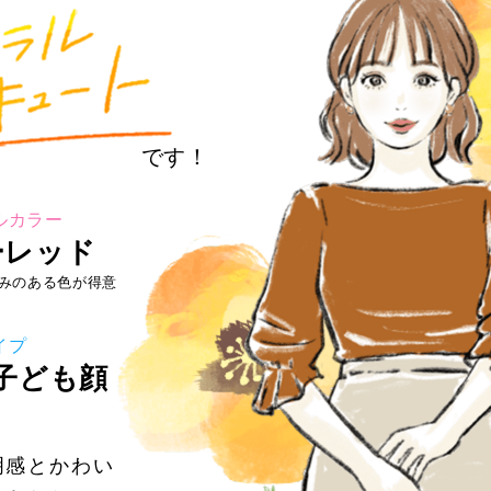
です！
ーレッド
みのある色が得意
子ども顔
明感とかわい