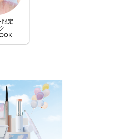
ン限定
ク
LOOK