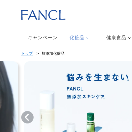
本
文
へ
ジ
ャ
ン
キャンペーン
化粧品
健康食品
プ
メ
トップ
無添加化粧品
ニ
ュ
ー
へ
ジ
ャ
ン
プ