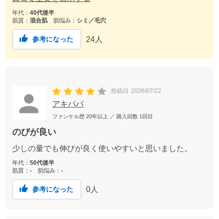
年代：
40代後半
肌質：
混合肌
肌悩み：
シミ／毛穴
24
人
参考になった
投稿日
2026/07/22
アキババ
ファンケル歴
20年以上
／ 購入回数
1回目
のびが良い
少しの量でも伸びが良く使いやすいと思いました。
年代：
50代後半
肌質：
-
肌悩み：
-
0
人
参考になった