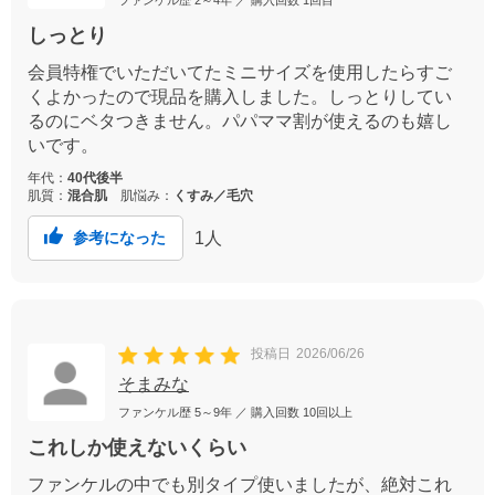
ファンケル歴
2～4年
／ 購入回数
1回目
しっとり
会員特権でいただいてたミニサイズを使用したらすご
くよかったので現品を購入しました。しっとりしてい
るのにベタつきません。パパママ割が使えるのも嬉し
いです。
年代：
40代後半
肌質：
混合肌
肌悩み：
くすみ／毛穴
1
人
参考になった
投稿日
2026/06/26
そまみな
ファンケル歴
5～9年
／ 購入回数
10回以上
これしか使えないくらい
ファンケルの中でも別タイプ使いましたが、絶対これ