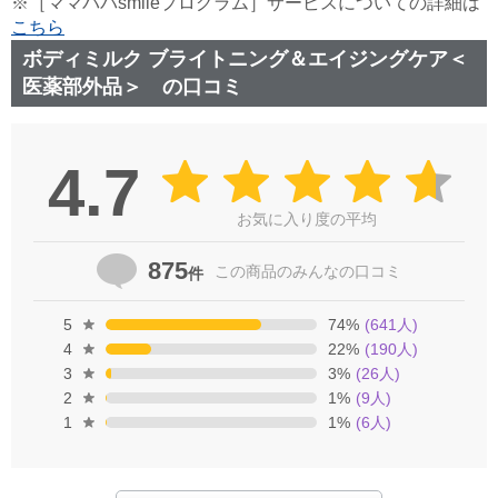
※［ママパパsmileプログラム］サービスについての詳細は
こちら
ボディミルク ブライトニング＆エイジングケア＜
医薬部外品＞ の口コミ
4.7
お気に入り度の平均
875
この商品の
みんなの口コミ
件
5
74
%
(
641
人)
4
22
%
(
190
人)
3
3
%
(
26
人)
2
1
%
(
9
人)
1
1
%
(
6
人)