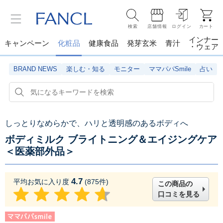
検索
店舗情報
ログイン
カート
インナー
キャンペーン
化粧品
健康食品
発芽玄米
青汁
・ウェア
BRAND NEWS
楽しむ・知る
モニター
ママパパSmile
占い
しっとりなめらかで、ハリと透明感のあるボディへ
ボディミルク ブライトニング＆エイジングケア
＜医薬部外品＞
4.7
平均お気に入り度
(
875
件)
この商品の
口コミを見る