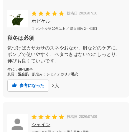
投稿日
2026/07/16
ホビケル
ファンケル歴
20年以上
／ 購入回数
2～4回目
秋冬は必須
気づけばカサカサのスネやおなか、肘などのケアに。
ポンプで使いやすく、ベタつきはないのにしっとり、
伸びも良くていいです。
年代：
40代後半
肌質：
混合肌
肌悩み：
シミ／テカリ／毛穴
2
人
参考になった
投稿日
2026/07/09
シャイン