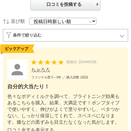
口コミを投稿する
並び順
条件で絞り込む
投稿日
2024/05/28
ちゃろろ
ファンケル歴
5～9年
／ 購入回数
1回目
自分的大当たり！
色々なボディミルクを調べて、ブライトニング効果も
あるこちらを購入。結果、大満足です！ポンプタイプ
で使いやすく、伸びがよくて塗りやすいし、ベタつか
ない。しっかり保湿してくれて、スベスベになりま
す。膝などの黒ずみも目立たなくなった気がします。
リピートします！
口コミ全文を表示する