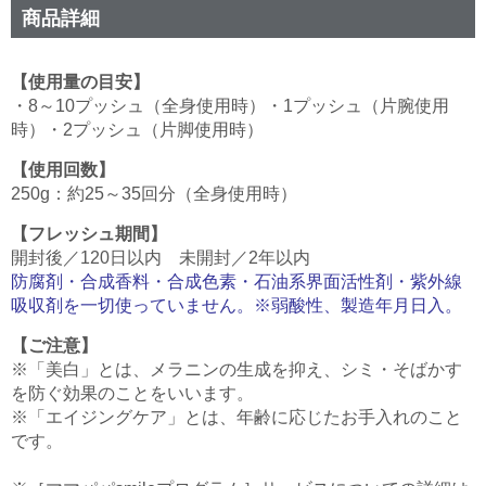
商品詳細
【使用量の目安】
・8～10プッシュ（全身使用時）・1プッシュ（片腕使用
時）・2プッシュ（片脚使用時）
【使用回数】
250g：約25～35回分（全身使用時）
【フレッシュ期間】
開封後／120日以内 未開封／2年以内
防腐剤・合成香料・合成色素・石油系界面活性剤・紫外線
吸収剤を一切使っていません。※弱酸性、製造年月日入。
【ご注意】
※「美白」とは、メラニンの生成を抑え、シミ・そばかす
を防ぐ効果のことをいいます。
※「エイジングケア」とは、年齢に応じたお手入れのこと
です。