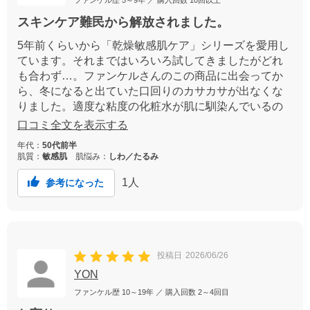
スキンケア難民から解放されました。
5年前くらいから「乾燥敏感肌ケア」シリーズを愛用し
ています。それまではいろいろ試してきましたがどれ
も合わず…。ファンケルさんのこの商品に出会ってか
ら、冬になると出ていた口回りのカサカサが出なくな
りました。適度な粘度の化粧水が肌に馴染んでいるの
が感じられて使い心地が良いです。もう新たなスキン
口コミ全文を表示する
ケア商品を探すことはないでしょうね（笑）
年代：
50代前半
肌質：
敏感肌
肌悩み：
しわ／たるみ
1
人
参考になった
投稿日
2026/06/26
YON
ファンケル歴
10～19年
／ 購入回数
2～4回目