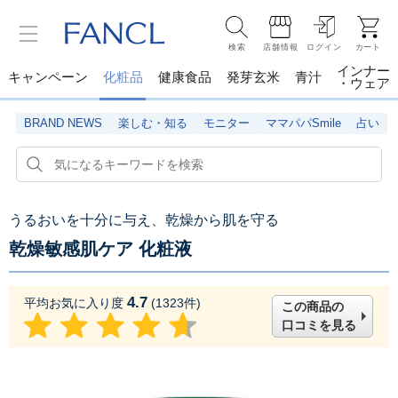
検索
店舗情報
ログイン
カート
インナー
キャンペーン
化粧品
健康食品
発芽玄米
青汁
・ウェア
BRAND NEWS
楽しむ・知る
モニター
ママパパSmile
占い
うるおいを十分に与え、乾燥から肌を守る
乾燥敏感肌ケア 化粧液
4.7
平均お気に入り度
(
1323
件)
この商品の
口コミを見る