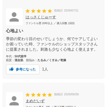
投稿日
2026/07/11
はっさくじゅーす
ファンケル歴
20年以上
／ 購入回数
1回目
心地よい
季節の変わり目のせいでしょうか、何でケアしてよい
か困っていた時、ファンケルのショップスタッフさん
に提案されました。刺激も少なく心地よく使えます。
年代：
50代前半
肌質：
混合肌
肌悩み：
たるみ／くすみ／乾燥
1
人
参考になった
投稿日
2026/06/30
まめだいず
ファンケル歴
5～9年
／ 購入回数
10回以上