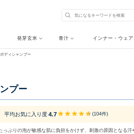
発芽玄米
青汁
インナー・ウェア
 ボディシャンプー
ャンプー
4.7
平均お気に入り度
(
104
件)
たっぷりの泡が敏感な肌に負担をかけず、刺激の原因となる汗