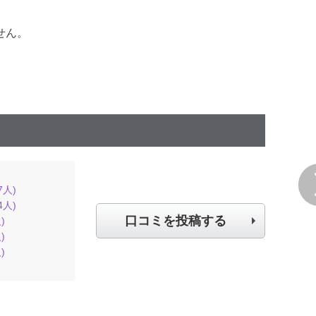
せん。
7
人)
4
人)
口コミを投稿する
)
)
)