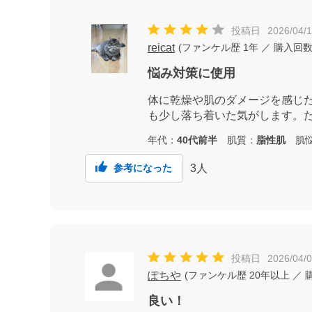
投稿日
2026/04/
reicat
(
ファンケル歴
1年
／ 購入回
悩み対策に使用
体に乾燥や肌のダメージを感じ
も少し落ち着いた気がします。た
年代：
40代前半
肌質：
脂性肌
肌悩
3
人
参考になった
投稿日
2026/04/
ぽちや
(
ファンケル歴
20年以上
／ 
良い！