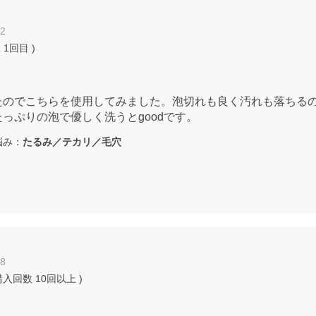
12
数
1回目
)
たのでこちらを使用してみました。泡切れも良く汚れも落ちる
っぷりの泡で優しく洗うとgoodです。
み：
たるみ／テカリ／毛穴
08
購入回数
10回以上
)