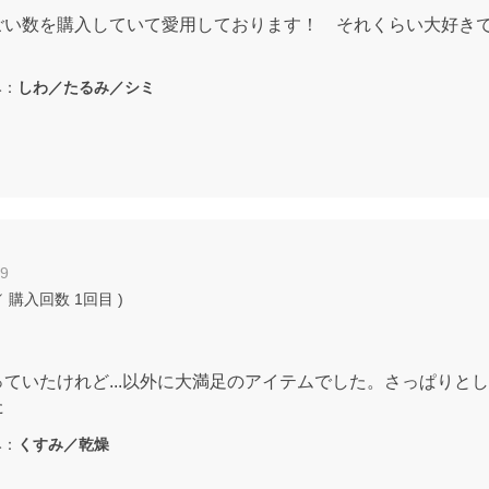
ごい数を購入していて愛用しております！ それくらい大好き
：
しわ／たるみ／シミ
09
 購入回数
1回目
)
ていたけれど...以外に大満足のアイテムでした。さっぱりと
た
：
くすみ／乾燥