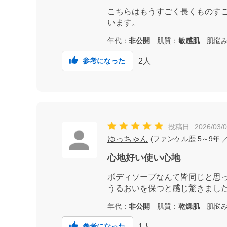
こちらはもうすごく長くものす
います。
年代：
非公開
肌質：
敏感肌
肌悩み
2
人
参考になった
投稿日
2026/03/
ゆっちゃん
(
ファンケル歴
5～9年
／
心地好い使い心地
ボディソープなんて皆同じと思っ
うるおいを保つと感じ驚きまし
年代：
非公開
肌質：
乾燥肌
肌悩み
1
人
参考になった