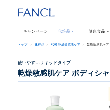
本
文
へ
ジ
ャ
ン
キャンペーン
化粧品
健康食品
プ
メ
トップ
化粧品
FDR 乾燥敏感肌ケア
乾燥敏感肌ケア
ニ
ュ
ー
へ
使いやすいリキッドタイプ
ジ
乾燥敏感肌ケア ボディシ
ャ
ン
プ