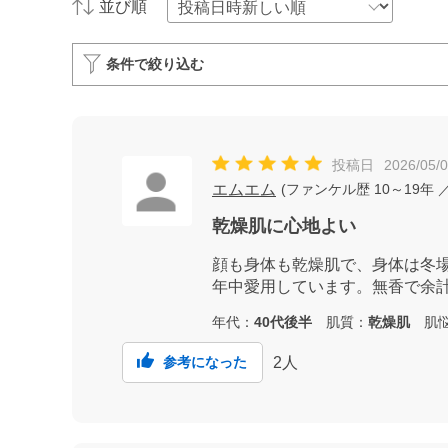
並び順
条件で絞り込む
投稿日
2026/05/
エムエム
(
ファンケル歴
10～19年
／
乾燥肌に心地よい
顔も身体も乾燥肌で、身体は冬
年中愛用しています。無香で余
年代：
40代後半
肌質：
乾燥肌
肌悩
2
人
参考になった