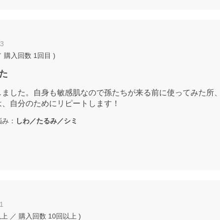
13
 購入回数
1回目
)
た
しました。自身も敏感肌なので孫たちが来る前に使ってみた所
は、自分のためにリピートします！
み：
しわ／たるみ／シミ
1
以上
／ 購入回数
10回以上
)