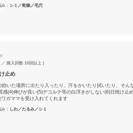
み：
シミ／乾燥／毛穴
19
／ 購入回数
10回以上
)
け止め
の効いた場所に出たり入ったり、汗をかいたり拭いたり、そんな
り質感(4)伸びが良い(5)デコルテ等の白浮きがしない(6)日焼け止
絶ワガママを受け入れてくれます
み：
しわ／たるみ／シミ