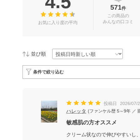
4.5
571
件
この商品の
みんなの口コミ
お気に入り度の平均
並び順
条件で絞り込む
投稿日
2026/07/
ハレッタ
(
ファンケル歴
5～9年
／ 
敏感肌の方オススメ
クリーム状なので伸びやすいし