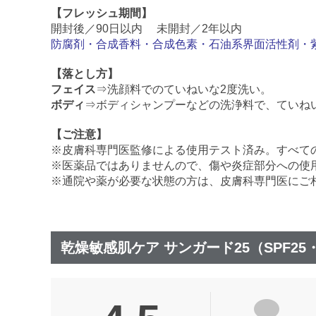
【フレッシュ期間】
開封後／90日以内 未開封／2年以内
防腐剤・合成香料・合成色素・石油系界面活性剤・
【落とし方】
フェイス
⇒洗顔料でのていねいな2度洗い。
ボディ
⇒ボディシャンプーなどの洗浄料で、ていね
【ご注意】
※皮膚科専門医監修による使用テスト済み。すべて
※医薬品ではありませんので、傷や炎症部分への使
※通院や薬が必要な状態の方は、皮膚科専門医にご
乾燥敏感肌ケア サンガード25（SPF25