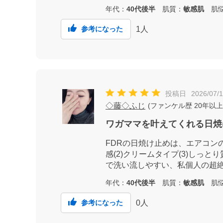
年代：
40代後半
肌質：
敏感肌
肌悩
1
人
参考になった
投稿日
2026/07/
◇藤◇ふじ
(
ファンケル歴
20年以上
ワガママを叶えてくれる日焼
FDRの日焼け止めは、エアコン
感(2)クリームタイプ(3)しっと
で洗い流しやすい、私個人の超
年代：
40代後半
肌質：
敏感肌
肌悩
0
人
参考になった