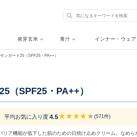
発芽玄米
青汁
インナー・ウェア
サンガード25（SPF25・PA++）
（SPF25・PA++）
4.5
平均お気に入り度
(
571
件)
バリア機能が低下した肌のための日焼け止めクリーム。なめら