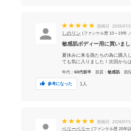
投稿日
2026/07/
しのリン
(
ファンケル歴
10～19年
／
敏感肌ボディー用に買いまし
夏休みに来る孫たちの為に購入
ても気に入りました！次回から
年代：
60代前半
肌質：
敏感肌
肌悩
1
人
参考になった
投稿日
2026/07/1
ベリーベリー
(
ファンケル歴
20年