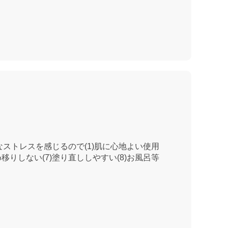
ストレスを感じるので(1)肌に心地よい使用
め移りしない(7)塗り直ししやすい(8)お風呂等