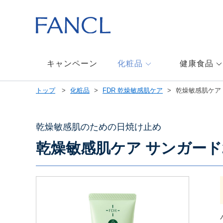
本
文
へ
ジ
ャ
ン
キャンペーン
化粧品
健康食品
プ
メ
トップ
化粧品
FDR 乾燥敏感肌ケア
乾燥敏感肌ケア 
ニ
ュ
ー
へ
乾燥敏感肌のための日焼け止め
ジ
乾燥敏感肌ケア サンガード25
ャ
ン
プ