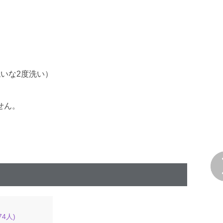
いな2度洗い）
せん。
74
人)