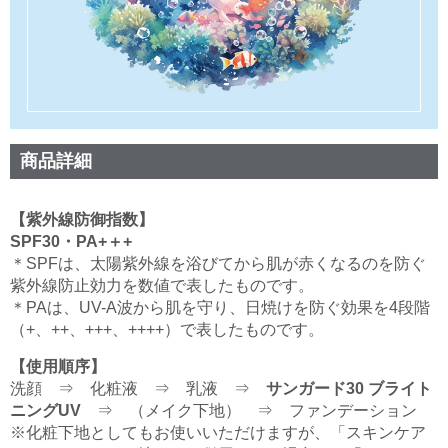
商品詳細
【紫外線防御指数】
SPF30・PA+＋+
＊SPFは、太陽紫外線を浴びてから肌が赤くなるのを防ぐ
紫外線防止効力を数値で表したものです。
＊PAは、UV-A波から肌を守り、日焼けを防ぐ効果を4段階
（+、++、+++、++++）で表したものです。
【使用順序】
洗顔 ⇒ 化粧液 ⇒ 乳液 ⇒
サンガード30 ブライト
ニングUV
⇒ （メイク下地） ⇒ ファンデーション
※化粧下地としてもお使いいただけますが、「スキンケア