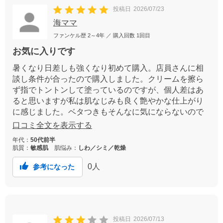
投稿日
2026/07/23
海ママ
ファンケル歴
2～4年
／ 購入回数
1回目
お気に入りです
暑くなり日差しも強くなり初めて購入。店員さんに相
談し条件が合ったので購入しました。クリームを擦ら
ず指でトントンして塗っているのですが、個人差はあ
ると思いますが私は肌なじみも良く艶やかな仕上がり
に感じました。ベタつきもそんなに気にならないので
この夏は欠かせないなと思いました。
口コミ全文を表示する
年代：
50代前半
肌質：
敏感肌
肌悩み：
しわ／シミ／乾燥
0
人
参考になった
投稿日
2026/07/13