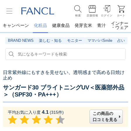
検索
店舗情報
ログイン
カート
インナー
キャンペーン
化粧品
健康食品
発芽玄米
青汁
・ウェア
BRAND NEWS
楽しむ・知る
モニター
ママパパSmile
占い
日常紫外線にもすきを見せない、透明感まで高める日焼け
止め
サンガード30 ブライトニングUV＜医薬部外品
＞（SPF30・PA+++）
4.1
平均お気に入り度
(
315
件)
この商品の
口コミを見る