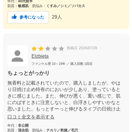
年代：
40代前半
肌質：
敏感肌
肌悩み：
くすみ／シミ／ソバカス
29
人
参考になった
投稿日
2026/07/28
Elzbieta
ファンケル歴
10～19年
／ 購入回数
1回目
ちょっとがっかり
無香料と記載されていたので、購入しましたが、やは
り日焼け止め特有のにおいが少しあり、塗っていると
きに感じました。また、伸びが悪く、重い感じで、肌
にのばすときに注意しないと、白浮きしやすいかなと
思いました。もっとすーっと伸びるタイプの日焼け止
めが欲しいです。
口コミ全文を表示する
年代：
非公開
肌質：
混合肌
肌悩み：
テカリ／乾燥／毛穴