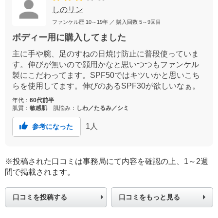
しのリン
ファンケル歴
10～19年
／ 購入回数
5～9回目
ボディー用に購入してました
主に手や腕、足のすねの日焼け防止に普段使っていま
す。伸びが無いので顔用かなと思いつつもファンケル
製にこだわってます。SPF50ではキツいかと思いこち
らを使用してます。伸びのあるSPF30が欲しいなぁ。
年代：
60代前半
肌質：
敏感肌
肌悩み：
しわ／たるみ／シミ
1
人
参考になった
※投稿された口コミは事務局にて内容を確認の上、1～2週
間で掲載されます。
口コミを投稿する
口コミをもっと見る