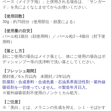
ベース（メイク下地）」と併用される場合は、「サンガー
ド」を先によくなじませてからお使いください。
【使用回数】
30g：約75回分（使用部位・頻度による）
【使用量の目安】
パール粒1個分（顔使用時）／ パール粒2～4個分（肘下使
用時）
【落とし方】
顔にご使用の場合はメイク落とし、体にご使用の場合はボ
ディシャンプー等の洗浄料で洗い落としてください。
【フレッシュ期間】
開封後／6ヵ月以内 未開封／2年以内
防腐剤・合成香料・合成色素・石油系界面活性剤・紫外線
吸収剤を一切使っていません。※製造年月日入。
※紫外線吸収剤不使用のノンケミカル処方。
【ご注意】
※「美白」とは、メラニンの生成を抑え、シミ・そばかす