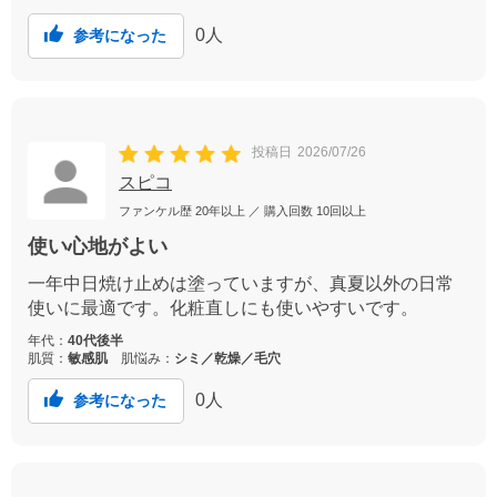
0
人
参考になった
投稿日
2026/07/26
スピコ
ファンケル歴
20年以上
／ 購入回数
10回以上
使い心地がよい
一年中日焼け止めは塗っていますが、真夏以外の日常
使いに最適です。化粧直しにも使いやすいです。
年代：
40代後半
肌質：
敏感肌
肌悩み：
シミ／乾燥／毛穴
0
人
参考になった