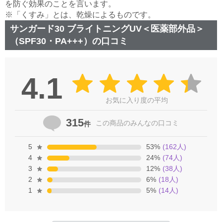
を防ぐ効果のことを言います。
※「くすみ」とは、乾燥によるものです。
サンガード30 ブライトニングUV＜医薬部外品＞
（SPF30・PA+++）の口コミ
4.1
お気に入り度の平均
315
この商品の
みんなの口コミ
件
5
53
%
(
162
人)
4
24
%
(
74
人)
3
12
%
(
38
人)
2
6
%
(
18
人)
1
5
%
(
14
人)