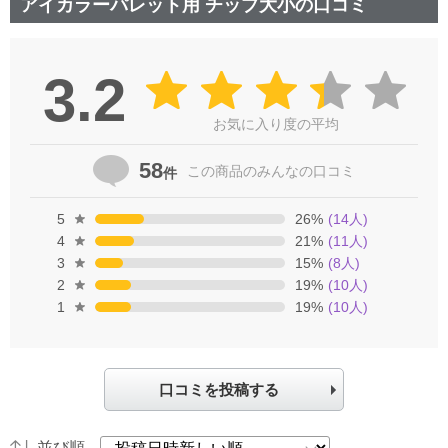
アイカラーパレット用 チップ大小の口コミ
3.2
お気に入り度の平均
58
この商品の
みんなの口コミ
件
5
26
%
(
14
人)
4
21
%
(
11
人)
3
15
%
(
8
人)
2
19
%
(
10
人)
1
19
%
(
10
人)
口コミを投稿する
並び順