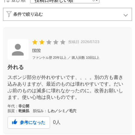
条件で絞り込む
投稿日
2026/07/23
rere
ファンケル歴
20年以上
／ 購入回数
10回以上
外れる
スポンジ部分が外れやすいです、、、。別の方も書き
込みありますが、最近のものは壊れやすいです。だい
ぶ前のものは滅多に壊れなかったのに。改善お願いし
ます。使い心地は良いものです。
年代：
非公開
肌質：
乾燥肌
肌悩み：
しわ／シミ／毛穴
0
人
参考になった