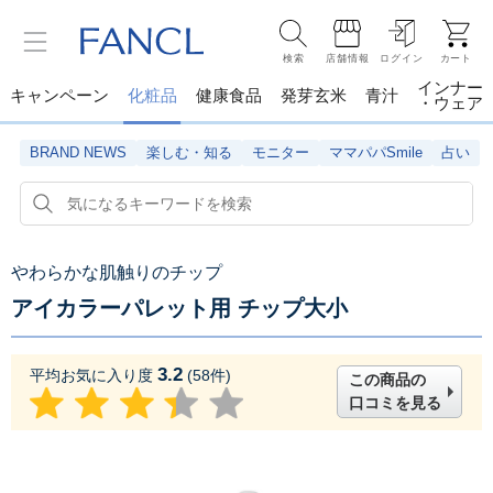
検索
店舗情報
ログイン
カート
インナー
キャンペーン
化粧品
健康食品
発芽玄米
青汁
・ウェア
BRAND NEWS
楽しむ・知る
モニター
ママパパSmile
占い
やわらかな肌触りのチップ
アイカラーパレット用 チップ大小
3.2
平均お気に入り度
(
58
件)
この商品の
口コミを見る