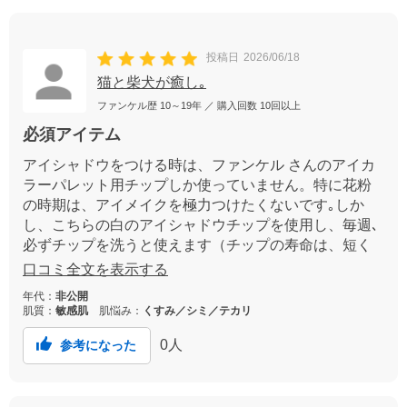
投稿日
2026/06/18
猫と柴犬が癒し｡
ファンケル歴
10～19年
／ 購入回数
10回以上
必須アイテム
アイシャドウをつける時は、ファンケル さんのアイカ
ラーパレット用チップしか使っていません。特に花粉
の時期は、アイメイクを極力つけたくないです｡しか
し、こちらの白のアイシャドウチップを使用し、毎週､
必ずチップを洗うと使えます（チップの寿命は、短く
なります｡）｡また、アイカラーの発色も良いです。皆
口コミ全文を表示する
さんも、ご参考になさってください｡
年代：
非公開
肌質：
敏感肌
肌悩み：
くすみ／シミ／テカリ
0
人
参考になった