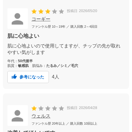
投稿日
2026/05/20
コーギー
ファンケル歴
10～19年
／ 購入回数
2～4回目
肌に心地よい
肌に心地よいので使用してますが、チップの先が取れ
やすい気がします
年代：
50代後半
肌質：
敏感肌
肌悩み：
たるみ／シミ／毛穴
4
人
参考になった
投稿日
2026/04/28
ウェルス
ファンケル歴
20年以上
／ 購入回数
10回以上