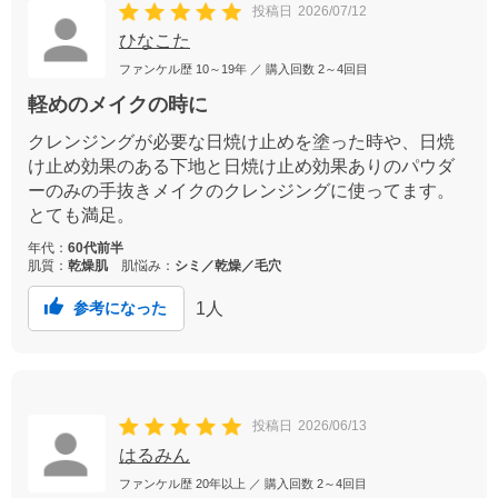
投稿日
2026/07/12
ひなこた
ファンケル歴
10～19年
／ 購入回数
2～4回目
軽めのメイクの時に
クレンジングが必要な日焼け止めを塗った時や、日焼
け止め効果のある下地と日焼け止め効果ありのパウダ
ーのみの手抜きメイクのクレンジングに使ってます。
とても満足。
年代：
60代前半
肌質：
乾燥肌
肌悩み：
シミ／乾燥／毛穴
1
人
参考になった
投稿日
2026/06/13
はるみん
ファンケル歴
20年以上
／ 購入回数
2～4回目