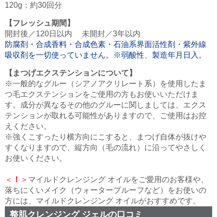
120g：約30回分
【フレッシュ期間】
開封後／120日以内 未開封／3年以内
防腐剤・合成香料・合成色素・石油系界面活性剤・紫外線
吸収剤を一切使っていません。※弱酸性、製造年月日入。
【まつげエクステンションについて】
※一般的なグルー（シアノアクリレート系）を使用したま
つ毛エクステンションをご使用の方もお使いいただけま
す。成分が異なるその他のグルーに関しましては、エクス
テンションが取れる可能性がありますので、ご使用はお控
えください。
※強くこすったり横方向にこすると、まつげ自体が抜けや
すくなりますので、縦方向（毛の流れ）に沿ってやさしく
お使いください。
＜
！
＞
マイルドクレンジング オイルをご愛用のお客様や、
落ちにくいメイク（ウォータープルーフなど）をお使いの
方には、マイルドクレンジング オイルがおすすめです。
整肌クレンジング ジェルの口コミ