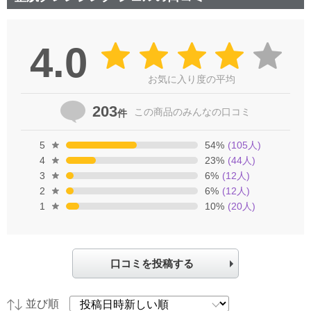
4.0
お気に入り度の平均
203
この商品の
みんなの口コミ
件
5
54
%
(
105
人)
4
23
%
(
44
人)
3
6
%
(
12
人)
2
6
%
(
12
人)
1
10
%
(
20
人)
口コミを投稿する
並び順