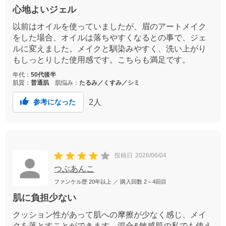
心地よいジェル
以前はオイルを使っていましたが、眉のアートメイク
をした場合、オイルは落ちやすくなるとの事で、ジェ
ルに変えました。メイクと馴染みやすく、洗い上がり
もしっとりした使用感です。こちらも満足です。
年代：
50代後半
肌質：
普通肌
肌悩み：
たるみ／くすみ／シミ
2
人
参考になった
投稿日
2026/06/04
つぶあんこ
ファンケル歴
20年以上
／ 購入回数
2～4回目
肌に負担少ない
クッション性があって肌への摩擦が少なく感じ、メイ
クを落とすことができます。混合&敏感肌の私でも使え