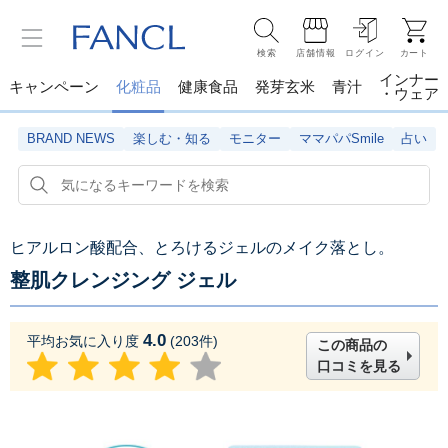
検索
店舗情報
ログイン
カート
インナー
キャンペーン
化粧品
健康食品
発芽玄米
青汁
・ウェア
BRAND NEWS
楽しむ・知る
モニター
ママパパSmile
占い
ヒアルロン酸配合、とろけるジェルのメイク落とし。
整肌クレンジング ジェル
4.0
平均お気に入り度
(
203
件)
この商品の
口コミを見る