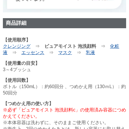
商品詳細
【使用順序】
クレンジング
⇒
ピュアモイスト 泡洗顔料
⇒
化粧
液
⇒
エッセンス
⇒
マスク
⇒
乳液
【使用量の目安】
3～4プッシュ
【使用回数】
ボトル（150mL）：約60回分 、つめかえ用（130ｍL）：約
50回分
【つめかえ用の使い方】
※必ず「ピュアモイスト 泡洗顔料c」の使用済み容器につめ
かえてください。
※本体容器は洗わずに、そのままご使用ください。
※衛生上、2回つめかえたあとは、新しい容器にお取り替え