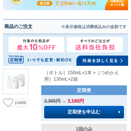
商品のご注文
※表示価格は消費税込みの金額です
［ボトル］150mL×1本 +［つめかえ
用］130mL×2袋
定期便
3,365円
→
3,190円
10486
定期便を申込む
1回のみ