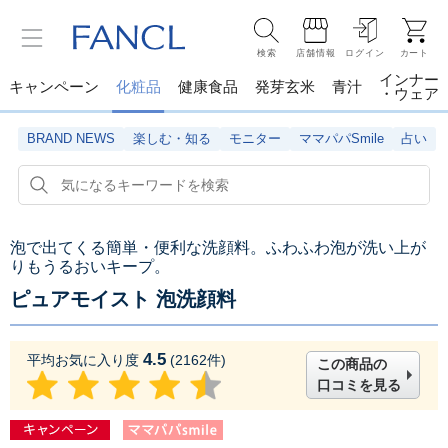
検索
店舗情報
ログイン
カート
インナー
キャンペーン
化粧品
健康食品
発芽玄米
青汁
・ウェア
BRAND NEWS
楽しむ・知る
モニター
ママパパSmile
占い
泡で出てくる簡単・便利な洗顔料。ふわふわ泡が洗い上が
りもうるおいキープ。
ピュアモイスト 泡洗顔料
4.5
平均お気に入り度
(
2162
件)
この商品の
口コミを見る