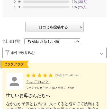
2
1
%
(
30
人)
1
1
%
(
25
人)
口コミを投稿する
並び順
条件で絞り込む
投稿日
2024/06/20
ちよこれいと
ファンケル歴
不明
／ 購入回数
2～4回目
忙しいお母さんたちへ
なかなか子供とお風呂に入ってると泡立てて洗顔する