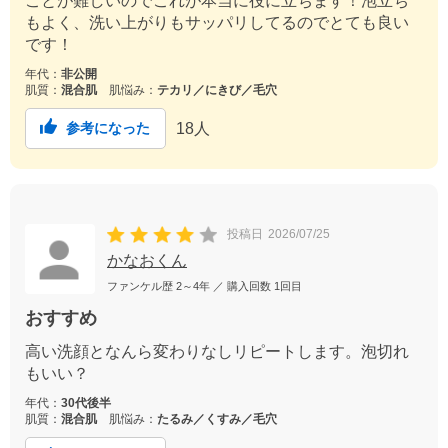
ことが難しいのでこれが本当に役に立ちます！泡立ち
もよく、洗い上がりもサッパリしてるのでとても良い
です！
年代：
非公開
肌質：
混合肌
肌悩み：
テカリ／にきび／毛穴
18
人
参考になった
投稿日
2026/07/25
かなおくん
ファンケル歴
2～4年
／ 購入回数
1回目
おすすめ
高い洗顔となんら変わりなしリピートします。泡切れ
もいい？
年代：
30代後半
肌質：
混合肌
肌悩み：
たるみ／くすみ／毛穴