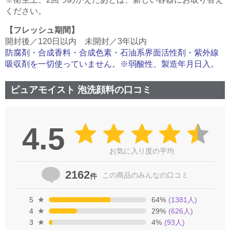
ください。
【フレッシュ期間】
開封後／120日以内 未開封／3年以内
防腐剤・合成香料・合成色素・石油系界面活性剤・紫外線
吸収剤を一切使っていません。※弱酸性、製造年月日入。
ピュアモイスト 泡洗顔料の口コミ
4.5
お気に入り度の平均
2162
この商品の
みんなの口コミ
件
5
64
%
(
1381
人)
4
29
%
(
626
人)
3
4
%
(
93
人)