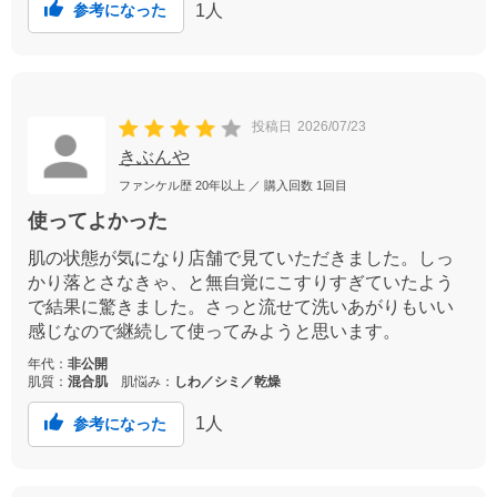
1
人
参考になった
投稿日
2026/07/23
きぶんや
ファンケル歴
20年以上
／ 購入回数
1回目
使ってよかった
肌の状態が気になり店舗で見ていただきました。しっ
かり落とさなきゃ、と無自覚にこすりすぎていたよう
で結果に驚きました。さっと流せて洗いあがりもいい
感じなので継続して使ってみようと思います。
年代：
非公開
肌質：
混合肌
肌悩み：
しわ／シミ／乾燥
1
人
参考になった