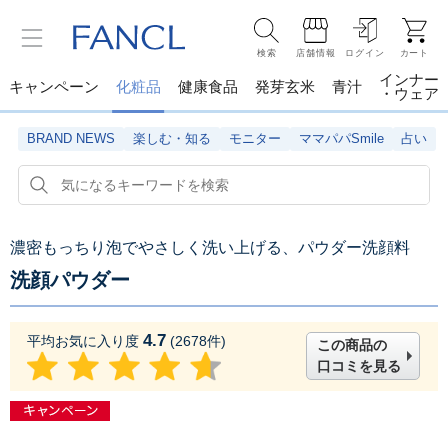
検索
店舗情報
ログイン
カート
インナー
キャンペーン
化粧品
健康食品
発芽玄米
青汁
・ウェア
BRAND NEWS
楽しむ・知る
モニター
ママパパSmile
占い
濃密もっちり泡でやさしく洗い上げる、パウダー洗顔料
洗顔パウダー
4.7
平均お気に入り度
(
2678
件)
この商品の
口コミを見る