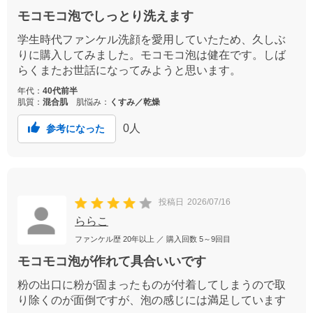
モコモコ泡でしっとり洗えます
学生時代ファンケル洗顔を愛用していたため、久しぶ
りに購入してみました。モコモコ泡は健在です。しば
らくまたお世話になってみようと思います。
年代：
40代前半
肌質：
混合肌
肌悩み：
くすみ／乾燥
0
人
参考になった
投稿日
2026/07/16
ららこ
ファンケル歴
20年以上
／ 購入回数
5～9回目
モコモコ泡が作れて具合いいです
粉の出口に粉が固まったものが付着してしまうので取
り除くのが面倒ですが、泡の感じには満足しています