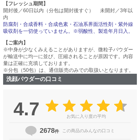
【フレッシュ期間】
開封後／60日以内（分包は開封後すぐ） 未開封／3年以
内
防腐剤・合成香料・合成色素・石油系界面活性剤・紫外線
吸収剤を一切使っていません。※弱酸性、製造年月日入。
【ご案内】
※中身が少なくみえることがありますが、微粒子パウダー
が輸送中に均一に並び、圧縮されることが原因です。内容
量は正確に充填しております。
※分包（50包）は、通信販売のみでの取扱いとなります。
洗顔パウダーの口コミ
4.7
お気に入り度の平均
2678
この商品の
みんなの口コミ
件