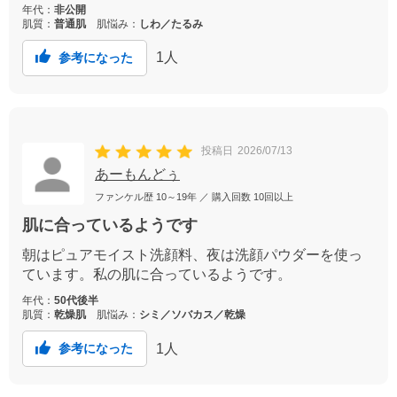
年代：
非公開
肌質：
普通肌
肌悩み：
しわ／たるみ
1
人
参考になった
投稿日
2026/07/13
あーもんどぅ
ファンケル歴
10～19年
／ 購入回数
10回以上
肌に合っているようです
朝はピュアモイスト洗顔料、夜は洗顔パウダーを使っ
ています。私の肌に合っているようです。
年代：
50代後半
肌質：
乾燥肌
肌悩み：
シミ／ソバカス／乾燥
1
人
参考になった