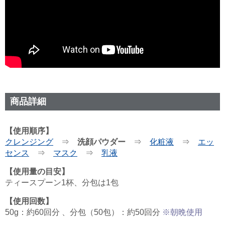
商品詳細
【使用順序】
クレンジング
⇒
洗顔パウダー
⇒
化粧液
⇒
エッ
センス
⇒
マスク
⇒
乳液
【使用量の目安】
ティースプーン1杯、分包は1包
【使用回数】
50g：約60回分 、分包（50包）：約50回分
※朝晩使用