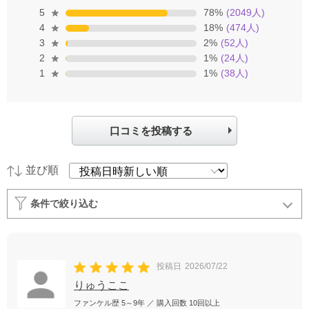
5
78
%
(
2049
人)
4
18
%
(
474
人)
3
2
%
(
52
人)
2
1
%
(
24
人)
1
1
%
(
38
人)
口コミを投稿する
並び順
条件で絞り込む
投稿日
2026/07/22
りゅうここ
ファンケル歴
5～9年
／ 購入回数
10回以上