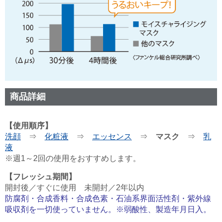
商品詳細
【使用順序】
洗顔
⇒
化粧液
⇒
エッセンス
⇒
マスク
⇒
乳
液
※週1～2回の使用をおすすめします。
【フレッシュ期間】
開封後／すぐに使用 未開封／2年以内
防腐剤・合成香料・合成色素・石油系界面活性剤・紫外線
吸収剤を一切使っていません。※弱酸性、製造年月日入。