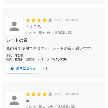
投稿日
2026/05/21
ちょこち
ファンケル歴
5～9年
／ 購入回数
1回目
シートの質
低刺激で使用できますが、シートの質が悪いです。
年代：
非公開
肌質：
敏感肌
肌悩み：
シミ／ソバカス／乾燥
2
人
参考になった
投稿日
2026/04/27
ar
ファンケル歴
10～19年
／ 購入回数
1回目