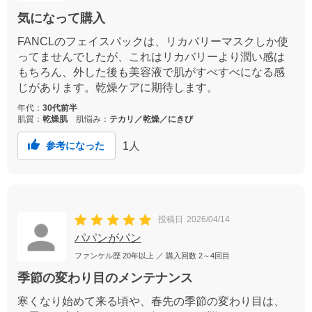
気になって購入
FANCLのフェイスパックは、リカバリーマスクしか使
ってませんでしたが、これはリカバリーより潤い感は
もちろん、外した後も美容液で肌がすべすべになる感
じがあります。乾燥ケアに期待します。
年代：
30代前半
肌質：
乾燥肌
肌悩み：
テカリ／乾燥／にきび
1
人
参考になった
投稿日
2026/04/14
パパンがパン
ファンケル歴
20年以上
／ 購入回数
2～4回目
季節の変わり目のメンテナンス
寒くなり始めて来る頃や、春先の季節の変わり目は、