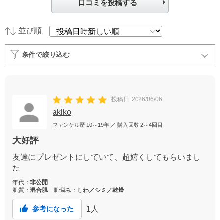
口コミを投稿する
並び順
条件で絞り込む
投稿日
2026/06/06
akiko
ファンケル歴
10～19年
／ 購入回数
2～4回目
大好評
友達にプレゼントにしていて、超嬉くしてもらいまし
た
年代：
非公開
肌質：
混合肌
肌悩み：
しわ／シミ／乾燥
1
人
参考になった