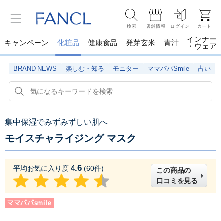
検索
店舗情報
ログイン
カート
インナー
キャンペーン
化粧品
健康食品
発芽玄米
青汁
・ウェア
BRAND NEWS
楽しむ・知る
モニター
ママパパSmile
占い
集中保湿でみずみずしい肌へ
モイスチャライジング マスク
4.6
平均お気に入り度
(
60
件)
この商品の
口コミを見る