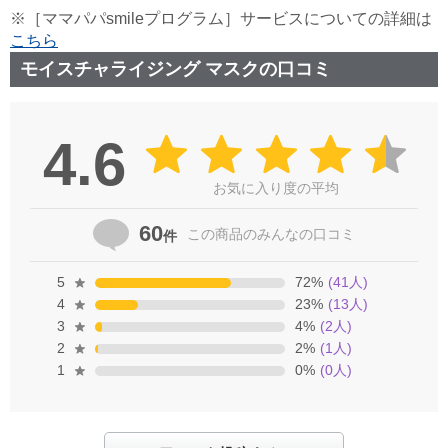
※［ママパパsmileプログラム］サービスについての詳細は
こちら
モイスチャライジング マスクの口コミ
4.6
お気に入り度の平均
60
この商品の
みんなの口コミ
件
5
72
%
(
41
人)
4
23
%
(
13
人)
3
4
%
(
2
人)
2
2
%
(
1
人)
1
0
%
(
0
人)