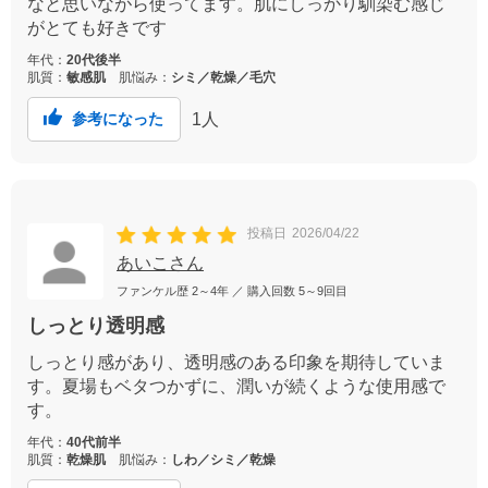
なと思いながら使ってます。肌にしっかり馴染む感じ
がとても好きです
年代：
20代後半
肌質：
敏感肌
肌悩み：
シミ／乾燥／毛穴
1
人
参考になった
投稿日
2026/04/22
あいこさん
ファンケル歴
2～4年
／ 購入回数
5～9回目
しっとり透明感
しっとり感があり、透明感のある印象を期待していま
す。夏場もベタつかずに、潤いが続くような使用感で
す。
年代：
40代前半
肌質：
乾燥肌
肌悩み：
しわ／シミ／乾燥