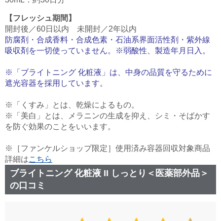
【フレッシュ期間】
開封後／60日以内 未開封／2年以内
防腐剤・合成香料・合成色素・石油系界面活性剤・紫外線
吸収剤を一切使っていません。※弱酸性、製造年月日入。
※「ブライトニング 化粧液」は、中身の品質を守るために
遮光容器を採用しています。
※「くすみ」とは、乾燥によるもの。
※「美白」とは、メラニンの生成を抑え、シミ・そばかす
を防ぐ効果のことをいいます。
※［ファンケルショップ限定］使用済み容器回収対象商品
詳細は
こちら
ブライトニング 化粧液 II しっとり＜医薬部外品＞
の口コミ