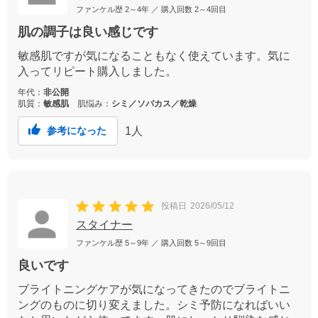
ファンケル歴
2～4年
／ 購入回数
2～4回目
肌の調子は良い感じです
敏感肌ですが気になることもなく使えています。気に
入ってリピート購入しました。
年代：
非公開
肌質：
敏感肌
肌悩み：
シミ／ソバカス／乾燥
1
人
参考になった
投稿日
2026/05/12
スタイナー
ファンケル歴
5～9年
／ 購入回数
5～9回目
良いです
ブライトニングケアが気になってきたのでブライトニ
ングのものに切り変えました。シミ予防になればいい