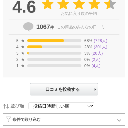
4.6
お気に入り度の平均
1067
この商品の
みんなの口コミ
件
5
68
%
(
728
人)
4
28
%
(
301
人)
3
3
%
(
28
人)
2
0
%
(
2
人)
1
0
%
(
4
人)
口コミを投稿する
並び順
条件で絞り込む