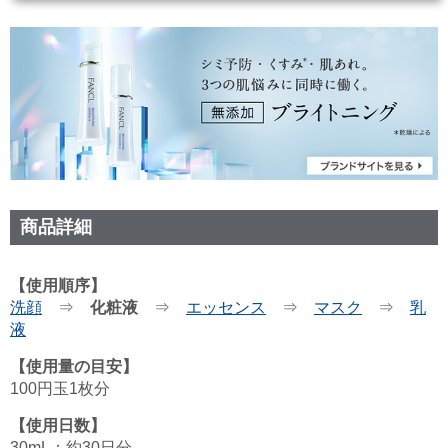
商品詳細
【使用順序】
洗顔
⇒
化粧液
⇒
エッセンス
⇒
マスク
⇒
乳
液
【使用量の目安】
100円玉1枚分
【使用日数】
30mL：約30日分