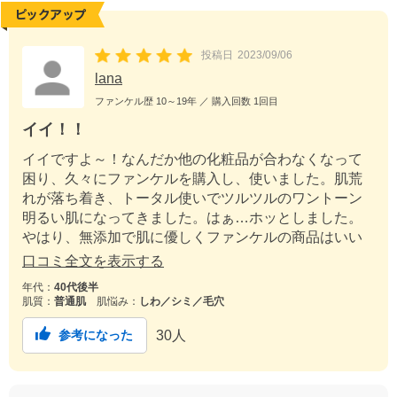
投稿日
2023/09/06
lana
ファンケル歴
10～19年
／ 購入回数
1回目
イイ！！
イイですよ～！なんだか他の化粧品が合わなくなって
困り、久々にファンケルを購入し、使いました。肌荒
れが落ち着き、トータル使いでツルツルのワントーン
明るい肌になってきました。はぁ…ホッとしました。
やはり、無添加で肌に優しくファンケルの商品はいい
な～。と関心してしまいました。ありがとうございま
口コミ全文を表示する
す！これからも良い商品を宜しくお願いします！
年代：
40代後半
肌質：
普通肌
肌悩み：
しわ／シミ／毛穴
30
人
参考になった