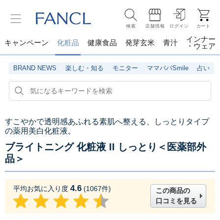
検索
店舗情報
ログイン
カート
インナー
キャンペーン
化粧品
健康食品
発芽玄米
青汁
・ウェア
BRAND NEWS
楽しむ・知る
モニター
ママパパSmile
占い
すこやかで透明感あふれる素肌へ整える、しっとりタイプ
の薬用美白化粧液。
ブライトニング 化粧液 II しっとり＜医薬部外
品＞
4.6
平均お気に入り度
(
1067
件)
この商品の
口コミを見る