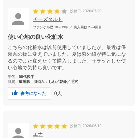
投稿日
2026/07/20
チーズタルト
ファンケル歴
10～19年
／ 購入回数
2～4回目
使い心地の良い化粧水
こちらの化粧水は以前使用していましたが、最近は保
湿系の物に変えていました。夏は紫外線が特に気にな
るのでまた変えたくて購入しました。サラッとした使
い心地で気持ち良いです。
年代：
50代後半
肌質：
敏感肌
肌悩み：
しわ／乾燥／毛穴
0
人
参考になった
投稿日
2026/06/19
エナ