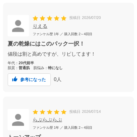
投稿日
2026/07/20
りえる
ファンケル歴
1年
／ 購入回数
2～4回目
夏の乾燥にはこのパック一択！
値段は割と高めですが、リピしてます！
年代：
20代前半
肌質：
普通肌
肌悩み：
特になし
0
人
参考になった
投稿日
2026/07/14
らぶらぶらぶ
ファンケル歴
1年
／ 購入回数
2～4回目