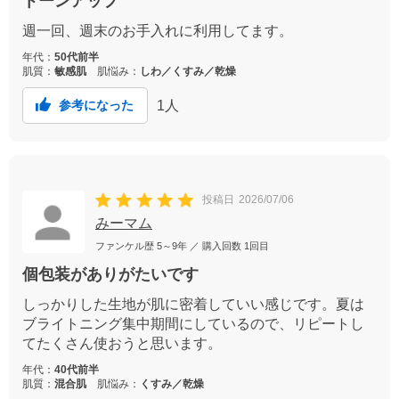
トーンアップ
週一回、週末のお手入れに利用してます。
年代：
50代前半
肌質：
敏感肌
肌悩み：
しわ／くすみ／乾燥
1
人
参考になった
投稿日
2026/07/06
みーマム
ファンケル歴
5～9年
／ 購入回数
1回目
個包装がありがたいです
しっかりした生地が肌に密着していい感じです。夏は
ブライトニング集中期間にしているので、リピートし
てたくさん使おうと思います。
年代：
40代前半
肌質：
混合肌
肌悩み：
くすみ／乾燥