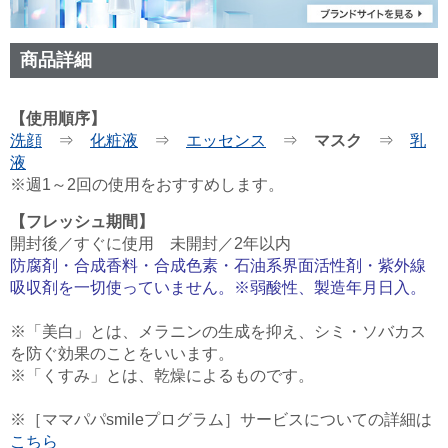
商品詳細
【使用順序】
洗顔
⇒
化粧液
⇒
エッセンス
⇒
マスク
⇒
乳
液
※週1～2回の使用をおすすめします。
【フレッシュ期間】
開封後／すぐに使用 未開封／2年以内
防腐剤・合成香料・合成色素・石油系界面活性剤・紫外線
吸収剤を一切使っていません。※弱酸性、製造年月日入。
※「美白」とは、メラニンの生成を抑え、シミ・ソバカス
を防ぐ効果のことをいいます。
※「くすみ」とは、乾燥によるものです。
※［ママパパsmileプログラム］サービスについての詳細は
こちら