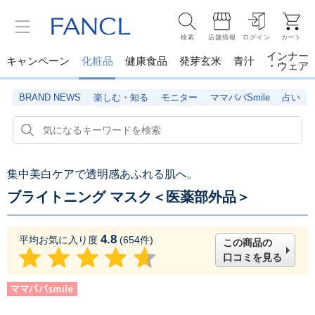
検索
店舗情報
ログイン
カート
インナー
キャンペーン
化粧品
健康食品
発芽玄米
青汁
・ウェア
BRAND NEWS
楽しむ・知る
モニター
ママパパSmile
占い
集中美白ケアで透明感あふれる肌へ。
ブライトニング マスク＜医薬部外品＞
4.8
平均お気に入り度
(
654
件)
この商品の
口コミを見る