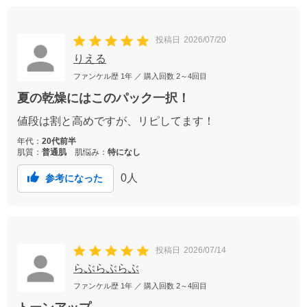
投稿日
2026/07/20
りえる
ファンケル歴
1年
／ 購入回数
2～4回目
夏の乾燥にはこのパック一択！
値段は割と高めですが、リピしてます！
年代：
20代前半
肌質：
普通肌
肌悩み：
特になし
0
人
参考になった
投稿日
2026/07/14
らぶらぶらぶ
ファンケル歴
1年
／ 購入回数
2～4回目