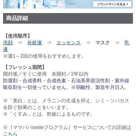
商品詳細
【使用順序】
洗顔
⇒
化粧液
⇒
エッセンス
⇒
マスク
⇒
乳
液
※週1～2回の使用をおすすめします。
【フレッシュ期間】
開封後／すぐに使用 未開封／2年以内
防腐剤・合成香料・合成色素・石油系界面活性剤・紫外線
吸収剤を一切使っていません。※弱酸性、製造年月日入。
※「美白」とは、メラニンの生成を抑え、シミ・ソバカス
を防ぐ効果のことをいいます。
※「くすみ」とは、乾燥によるものです。
※［ママパパsmileプログラム］サービスについての詳細は
こちら