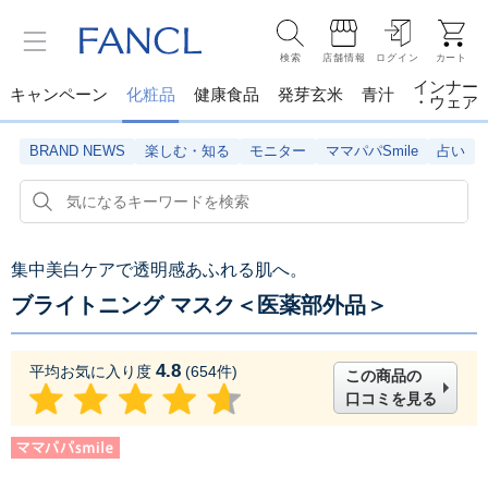
検索
店舗情報
ログイン
カート
インナー
キャンペーン
化粧品
健康食品
発芽玄米
青汁
・ウェア
BRAND NEWS
楽しむ・知る
モニター
ママパパSmile
占い
集中美白ケアで透明感あふれる肌へ。
ブライトニング マスク＜医薬部外品＞
4.8
平均お気に入り度
(
654
件)
この商品の
口コミを見る