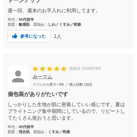
トーンアップ
週一回、週末のお手入れに利用してます。
年代：
50代前半
肌質：
敏感肌
肌悩み：
しわ／くすみ／乾燥
1
人
参考になった
投稿日
2026/07/06
みーマム
ファンケル歴
5～9年
／ 購入回数
1回目
個包装がありがたいです
しっかりした生地が肌に密着していい感じです。夏は
ブライトニング集中期間にしているので、リピートし
てたくさん使おうと思います。
年代：
40代前半
肌質：
混合肌
肌悩み：
くすみ／乾燥