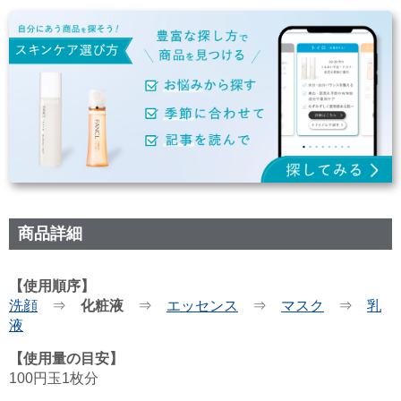
商品詳細
【使用順序】
洗顔
⇒
化粧液
⇒
エッセンス
⇒
マスク
⇒
乳
液
【使用量の目安】
100円玉1枚分