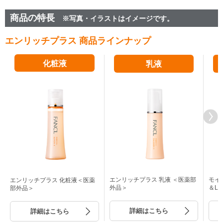
商品の特長
※写真・イラストはイメージです。
エンリッチプラス 商品ラインナップ
化粧液
乳液
エンリッチプラス 乳液 ＜医薬部
モイ
エンリッチプラス 化粧液＜医薬
外品＞
＆L
部外品＞
詳細はこちら
詳細はこちら