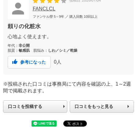
投稿日
2026/07/04
FANCLCL
ファンケル歴
5～9年
／ 購入回数
10回以上
頼りの化粧水
心地よく使えます。
年代：
非公開
肌質：
敏感肌
肌悩み：
しわ／シミ／乾燥
0
人
参考になった
※投稿された口コミは事務局にて内容を確認の上、1～2週
間で掲載されます。
口コミを投稿する
口コミをもっと見る