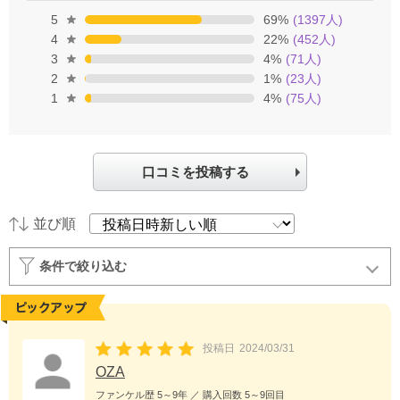
5
69
%
(
1397
人)
4
22
%
(
452
人)
3
4
%
(
71
人)
2
1
%
(
23
人)
1
4
%
(
75
人)
口コミを投稿する
並び順
条件で絞り込む
投稿日
2024/03/31
OZA
ファンケル歴
5～9年
／ 購入回数
5～9回目