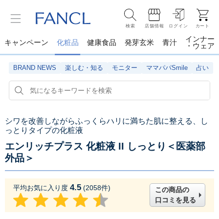
検索
店舗情報
ログイン
カート
インナー
キャンペーン
化粧品
健康食品
発芽玄米
青汁
・ウェア
BRAND NEWS
楽しむ・知る
モニター
ママパパSmile
占い
シワを改善しながらふっくらハリに満ちた肌に整える、し
っとりタイプの化粧液
エンリッチプラス 化粧液 II しっとり＜医薬部
外品＞
4.5
平均お気に入り度
(
2058
件)
この商品の
口コミを見る