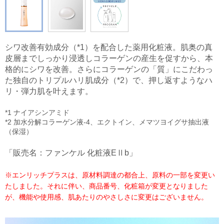
シワ改善有効成分（*1）を配合した薬用化粧液。肌奥の真
皮層までしっかり浸透しコラーゲンの産生を促すから、本
格的にシワを改善。さらにコラーゲンの「質」にこだわっ
た独自のトリプルハリ肌成分（*2）で、押し返すようなハ
リ・弾力肌を叶えます。
*1 ナイアシンアミド
*2 加水分解コラーゲン液-4、エクトイン、メマツヨイグサ抽出液
（保湿）
「販売名：ファンケル 化粧液EⅡb」
※エンリッチプラスは、原材料調達の都合上、原料の一部を変更い
たしました。それに伴い、商品番号、化粧箱が変更となりました
が、機能や使用感、肌あたりのやさしさに変更はございません。