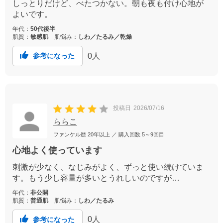
しっとりだけど、べたつかない。朝も夜も付け心地が
よいです。
年代：
50代後半
肌質：
敏感肌
肌悩み：
しわ／たるみ／乾燥
0
人
参考になった
投稿日
2026/07/16
ららこ
ファンケル歴
20年以上
／ 購入回数
5～9回目
心地よく使っています
刺激が少なく、なじみがよく、ずっと使い続けていま
す。もう少し容量が多いとうれしいのですが…
年代：
非公開
肌質：
普通肌
肌悩み：
しわ／たるみ
0
人
参考になった