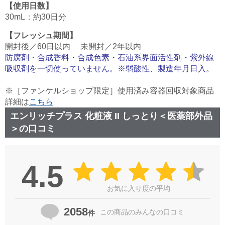
【使用日数】
30mL：約30日分
【フレッシュ期間】
開封後／60日以内 未開封／2年以内
防腐剤・合成香料・合成色素・石油系界面活性剤・紫外線
吸収剤を一切使っていません。※弱酸性、製造年月日入。
※［ファンケルショップ限定］使用済み容器回収対象商品
詳細は
こちら
エンリッチプラス 化粧液 II しっとり＜医薬部外品
＞の口コミ
4.5
お気に入り度の平均
2058
この商品の
みんなの口コミ
件