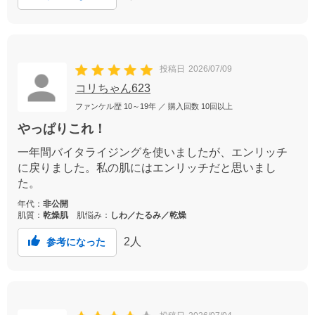
投稿日
2026/07/09
コリちゃん623
ファンケル歴
10～19年
／ 購入回数
10回以上
やっぱりこれ！
一年間バイタライジングを使いましたが、エンリッチ
に戻りました。私の肌にはエンリッチだと思いまし
た。
年代：
非公開
肌質：
乾燥肌
肌悩み：
しわ／たるみ／乾燥
2
人
参考になった