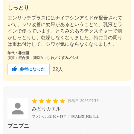
しっとり
エンリッチプラスにはナイアシンアミドが配合されて
いて、シワ改善に効果があるということで、乳液とラ
インで使っています。とろみのあるテクスチャーで肌
がしっとりし、乾燥しなくなりました。特に目の周り
は重ね付けして、シワが気にならなくなりました。
年代：
非公開
肌質：
混合肌
肌悩み：
しわ／くすみ／シミ
22
人
参考になった
投稿日
2026/07/16
みどりカエル
ファンケル歴
10～19年
／ 購入回数
10回以上
プニプニ