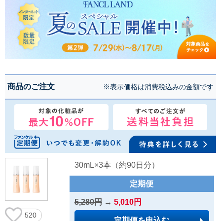
商品のご注文
※表示価格は消費税込みの金額です
30mL×3本（約90日分）
定期便
5,280円
→
5,010円
520
定期便を申込む