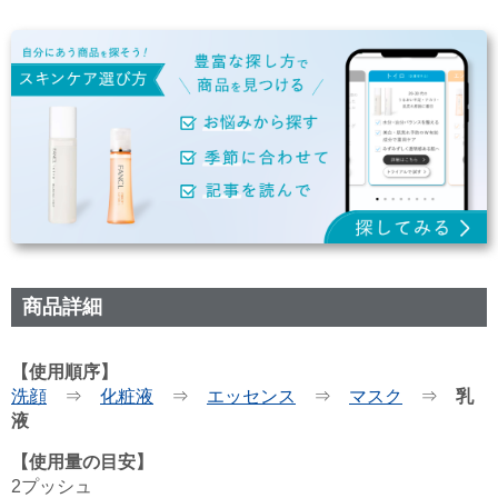
商品詳細
【使用順序】
洗顔
⇒
化粧液
⇒
エッセンス
⇒
マスク
⇒
乳
液
【使用量の目安】
2プッシュ