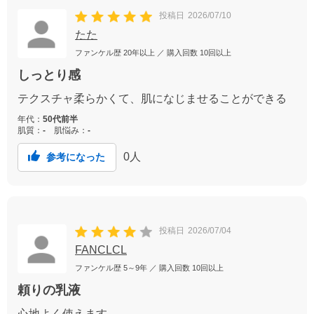
投稿日
2026/07/10
たた
ファンケル歴
20年以上
／ 購入回数
10回以上
しっとり感
テクスチャ柔らかくて、肌になじませることができる
年代：
50代前半
肌質：
-
肌悩み：
-
0
人
参考になった
投稿日
2026/07/04
FANCLCL
ファンケル歴
5～9年
／ 購入回数
10回以上
頼りの乳液
心地よく使えます。