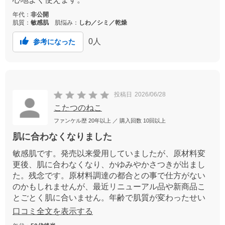
年代：
非公開
肌質：
敏感肌
肌悩み：
しわ／シミ／乾燥
0
人
参考になった
投稿日
2026/06/28
こたつのねこ
ファンケル歴
20年以上
／ 購入回数
10回以上
肌に合わなくなりました
敏感肌です。発売以来愛用していましたが、原材料変
更後、肌に合わなくなり、かゆみやかさつきが出まし
た。残念です。原材料調達の都合との事で仕方がない
のかもしれませんが、最近リニューアル品や新商品こ
とごとく肌に合いません。年齢で肌質が変わったせい
もあるかもしれませんが、困っています。原料元に戻
口コミ全文を表示する
らないかな・・・