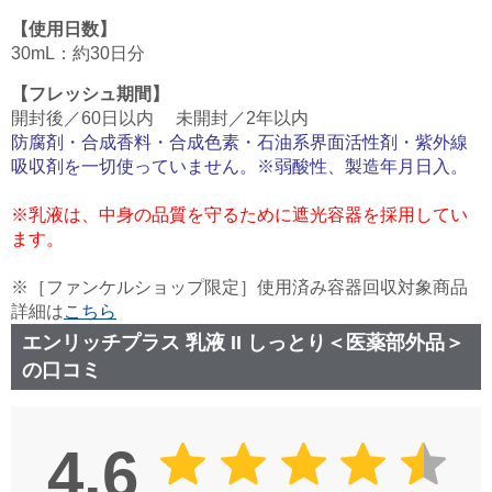
【使用日数】
30mL：約30日分
【フレッシュ期間】
開封後／60日以内 未開封／2年以内
防腐剤・合成香料・合成色素・石油系界面活性剤・紫外線
吸収剤を一切使っていません。※弱酸性、製造年月日入。
※乳液は、中身の品質を守るために遮光容器を採用してい
ます。
※［ファンケルショップ限定］使用済み容器回収対象商品
詳細は
こちら
エンリッチプラス 乳液 II しっとり＜医薬部外品＞
の口コミ
4.6