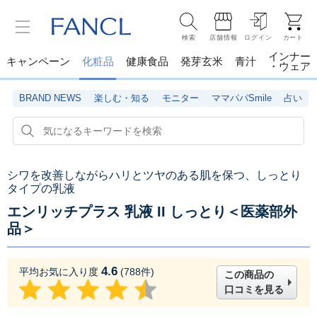
検索
店舗情報
ログイン
カート
インナー
キャンペーン
化粧品
健康食品
発芽玄米
青汁
・ウェア
BRAND NEWS
楽しむ・知る
モニター
ママパパSmile
占い
シワを改善しながらハリとツヤのある肌を保つ、しっとり
タイプの乳液
エンリッチプラス 乳液 II しっとり＜医薬部外
品＞
4.6
平均お気に入り度
(
788
件)
この商品の
口コミを見る