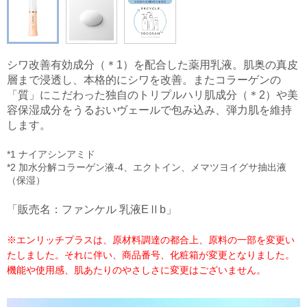
シワ改善有効成分（＊1）を配合した薬用乳液。肌奥の真皮
層まで浸透し、本格的にシワを改善。またコラーゲンの
「質」にこだわった独自のトリプルハリ肌成分（＊2）や美
容保湿成分をうるおいヴェールで包み込み、弾力肌を維持
します。
*1 ナイアシンアミド
*2 加水分解コラーゲン液-4、エクトイン、メマツヨイグサ抽出液
（保湿）
「販売名：ファンケル 乳液EⅡb」
※エンリッチプラスは、原材料調達の都合上、原料の一部を変更い
たしました。それに伴い、商品番号、化粧箱が変更となりました。
機能や使用感、肌あたりのやさしさに変更はございません。