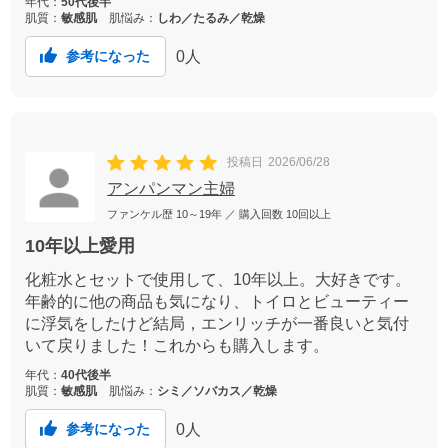
年代：
50代後半
肌質：
敏感肌
肌悩み：
しわ／たるみ／乾燥
0
人
参考になった
投稿日
2026/06/28
アンパンマン主婦
ファンケル歴
10～19年
／ 購入回数
10回以上
10年以上愛用
化粧水とセットで使用して、10年以上。大好きです。
年齢的に他の商品も気になり、トイロとビューティー
に浮気をしたけど結局，エンリッチが一番良いと気付
いて戻りました！これからも購入します。
年代：
40代後半
肌質：
敏感肌
肌悩み：
シミ／ソバカス／乾燥
0
人
参考になった