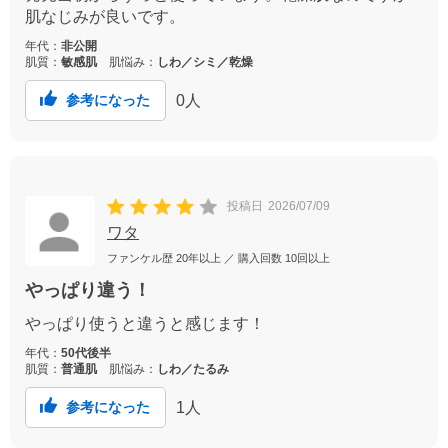
肌なじみが良いです。
年代：
非公開
肌質：
敏感肌
肌悩み：
しわ／シミ／乾燥
0
人
参考になった
投稿日
2026/07/09
ワタ
ファンケル歴
20年以上
／ 購入回数
10回以上
やっぱり違う！
やっぱり使うと違うと感じます！
年代：
50代後半
肌質：
普通肌
肌悩み：
しわ／たるみ
1
人
参考になった