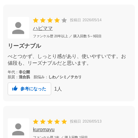
投稿日
2026/05/14
ハピママ
ファンケル歴
20年以上
／ 購入回数
5～9回目
リーズナブル
べとつかず、しっとり感があり、使いやすいです。お
値段も、リーズナブルだと思います。
年代：
非公開
肌質：
混合肌
肌悩み：
しわ／シミ／テカリ
1
人
参考になった
投稿日
2026/05/13
kuromayu
ファンケル歴
1年
／ 購入回数
1回目