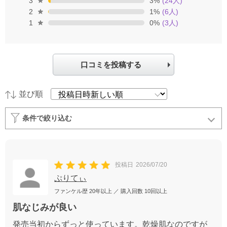
3
3
%
(
24
人)
2
1
%
(
6
人)
1
0
%
(
3
人)
口コミを投稿する
並び順
条件で絞り込む
投稿日
2026/07/20
ぷりてぃ
ファンケル歴
20年以上
／ 購入回数
10回以上
肌なじみが良い
発売当初からずっと使っています。乾燥肌なのですが