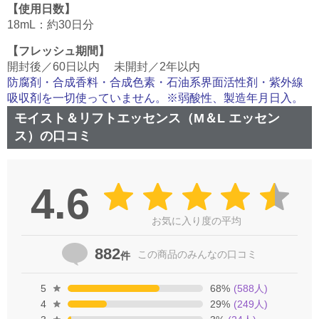
【使用日数】
18mL：約30日分
【フレッシュ期間】
開封後／60日以内 未開封／2年以内
防腐剤・合成香料・合成色素・石油系界面活性剤・紫外線
吸収剤を一切使っていません。※弱酸性、製造年月日入。
モイスト＆リフトエッセンス（M＆L エッセン
ス）の口コミ
4.6
お気に入り度の平均
882
この商品の
みんなの口コミ
件
5
68
%
(
588
人)
4
29
%
(
249
人)