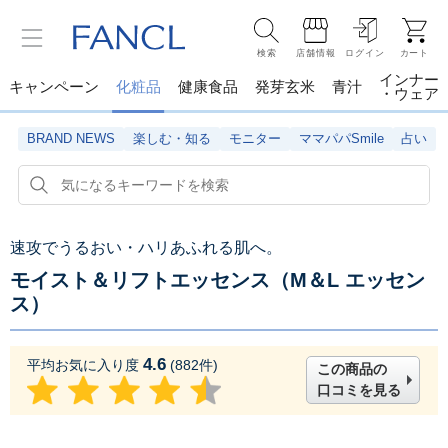
検索
店舗情報
ログイン
カート
インナー
キャンペーン
化粧品
健康食品
発芽玄米
青汁
・ウェア
BRAND NEWS
楽しむ・知る
モニター
ママパパSmile
占い
速攻でうるおい・ハリあふれる肌へ。
モイスト＆リフトエッセンス（M＆L エッセン
ス）
4.6
平均お気に入り度
(
882
件)
この商品の
口コミを見る