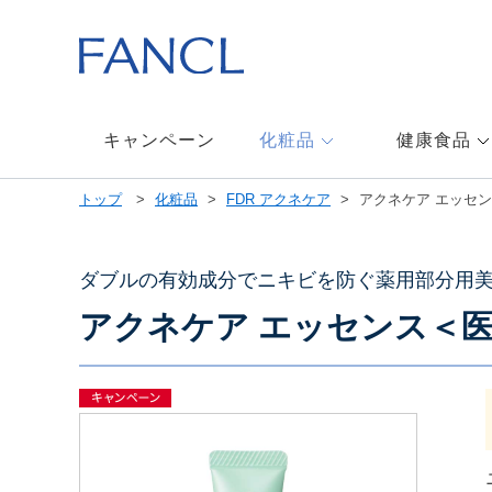
本
文
へ
ジ
ャ
ン
キャンペーン
化粧品
健康食品
プ
メ
トップ
化粧品
FDR アクネケア
アクネケア エッセ
ニ
ュ
ー
へ
ダブルの有効成分でニキビを防ぐ薬用部分用
ジ
アクネケア エッセンス＜
ャ
ン
プ