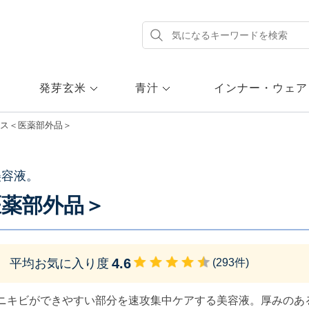
発芽玄米
青汁
インナー・ウェア
ンス＜医薬部外品＞
美容液。
医薬部外品＞
4.6
平均お気に入り度
(
293
件)
ニキビができやすい部分を速攻集中ケアする美容液。厚みのあ