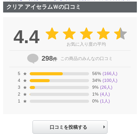
クリア アイセラムＷの口コミ
4.4
お気に入り度の平均
298
この商品の
みんなの口コミ
件
5
56
%
(
166
人)
4
34
%
(
100
人)
3
9
%
(
26
人)
2
1
%
(
4
人)
1
0
%
(
1
人)
口コミを投稿する