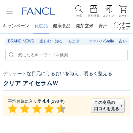
検索
店舗情報
ログイン
カート
インナー
キャンペーン
化粧品
健康食品
発芽玄米
青汁
・ウェア
BRAND NEWS
楽しむ・知る
モニター
ママパパSmile
占い
デリケートな目元にうるおいを与え、明るく整える
クリア アイセラムＷ
4.4
平均お気に入り度
(
298
件)
この商品の
口コミを見る