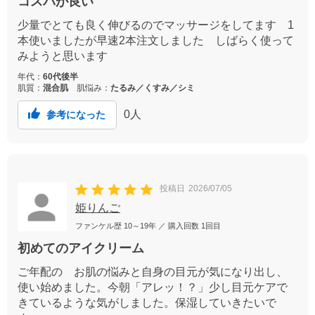
コスパが良い
少量でとても良く伸びるのでマッサージをしてます 1
本使いましたが早速2本注文しました しばらく使って
みようと思います
年代：
60代後半
肌質：
混合肌
肌悩み：
たるみ／くすみ／シミ
0
人
参考になった
投稿日
2026/07/05
姫りんご
ファンケル歴
10～19年
／ 購入回数
1回目
初めてのアイクリーム
ご年配の お肌の悩みと自身の目元が気になり出し、
使い始めました。今朝「アレッ！？」少し目元ケアで
きているような気がしました。保湿していきたいで