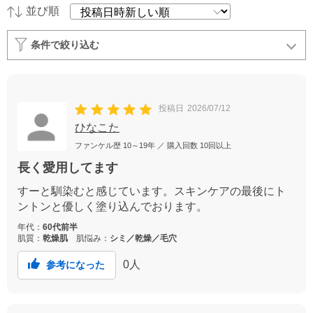
並び順
条件で絞り込む
投稿日
2026/07/12
ひなこた
ファンケル歴
10～19年
／ 購入回数
10回以上
長く愛用してます
すーと馴染むと感じています。スキンケアの最後にト
ントンと優しく塗り込んでおります。
年代：
60代前半
肌質：
乾燥肌
肌悩み：
シミ／乾燥／毛穴
0
人
参考になった