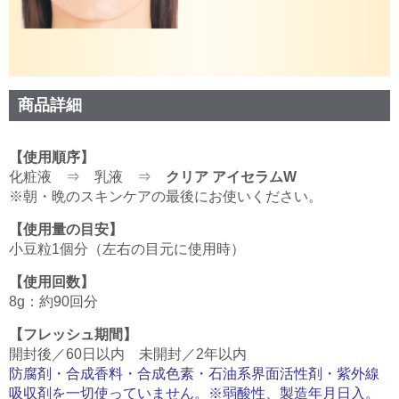
商品詳細
【使用順序】
化粧液 ⇒ 乳液 ⇒
クリア アイセラムW
※朝・晩のスキンケアの最後にお使いください。
【使用量の目安】
小豆粒1個分（左右の目元に使用時）
【使用回数】
8g：約90回分
【フレッシュ期間】
開封後／60日以内 未開封／2年以内
防腐剤・合成香料・合成色素・石油系界面活性剤・紫外線
吸収剤を一切使っていません。※弱酸性、製造年月日入。