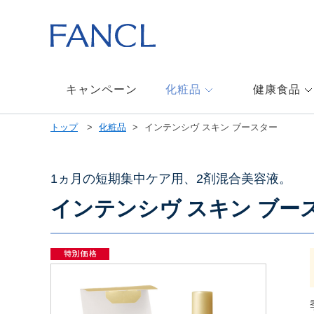
本
文
へ
ジ
ャ
ン
キャンペーン
化粧品
健康食品
プ
メ
トップ
化粧品
インテンシヴ スキン ブースター
ニ
ュ
ー
へ
1ヵ月の短期集中ケア用、2剤混合美容液。
ジ
インテンシヴ スキン ブー
ャ
ン
プ