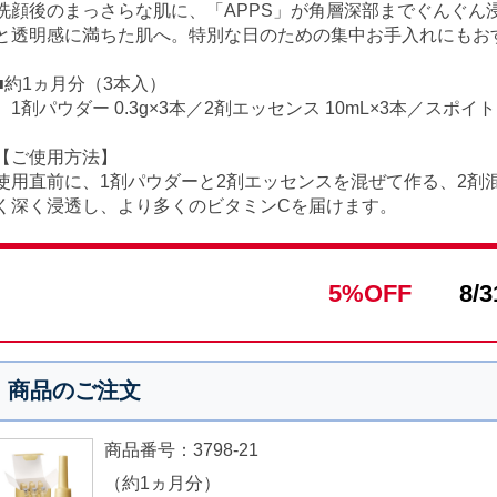
洗顔後のまっさらな肌に、「APPS」が角層深部までぐんぐん
と透明感に満ちた肌へ。特別な日のための集中お手入れにもお
■約1ヵ月分（3本入）
1剤パウダー 0.3g×3本／2剤エッセンス 10mL×3本／スポイ
【ご使用方法】
使用直前に、1剤パウダーと2剤エッセンスを混ぜて作る、2剤
く深く浸透し、より多くのビタミンCを届けます。
5%OFF
8/3
商品のご注文
商品番号：3798-21
（約1ヵ月分）