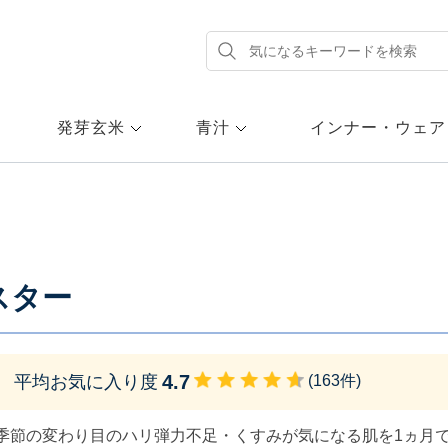
発芽玄米
青汁
インナー・ウェア
スター
4.7
平均お気に入り度
(
163
件)
季節の変わり目のハリ弾力不足・くすみが気になる肌を1ヵ月