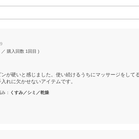
19
／ 購入回数
1回目
)
ピンが硬いと感じました。使い続けるうちにマッサージをして
手入れに欠かせないアイテムです。
み：
くすみ／シミ／乾燥