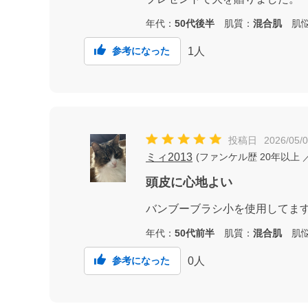
年代：
50代後半
肌質：
混合肌
肌悩
1
人
参考になった
投稿日
2026/05/
ミィ2013
(
ファンケル歴
20年以上
頭皮に心地よい
バンブーブラシ小を使用してま
年代：
50代前半
肌質：
混合肌
肌悩
0
人
参考になった