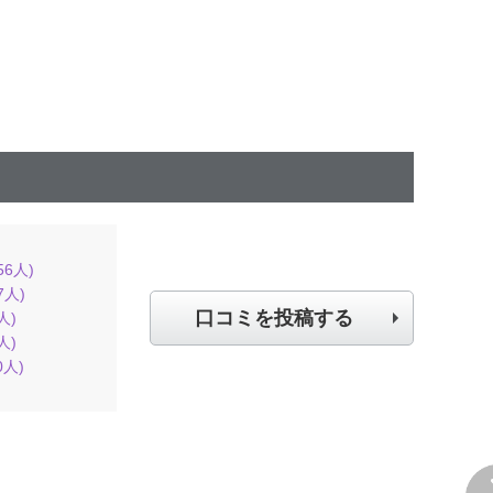
56
人)
7
人)
口コミを投稿する
人)
人)
0
人)