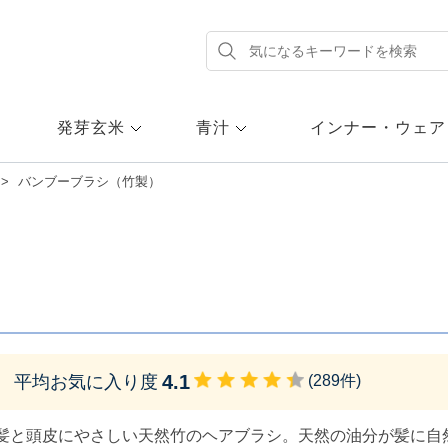
発芽玄米
青汁
インナー・ウェア
バンブーブラシ（竹製）
4.1
平均お気に入り度
(
289
件)
髪と頭皮にやさしい天然竹のヘアブラシ。天然の油分が髪に自