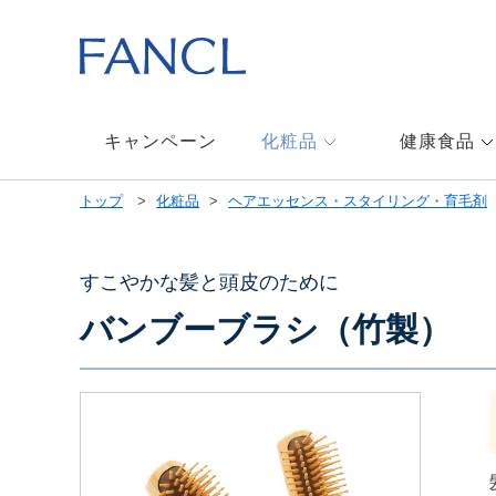
本
文
へ
ジ
ャ
ン
キャンペーン
化粧品
健康食品
プ
メ
トップ
化粧品
ヘアエッセンス・スタイリング・育毛剤
ニ
ュ
ー
へ
すこやかな髪と頭皮のために
ジ
バンブーブラシ（竹製）
ャ
ン
プ