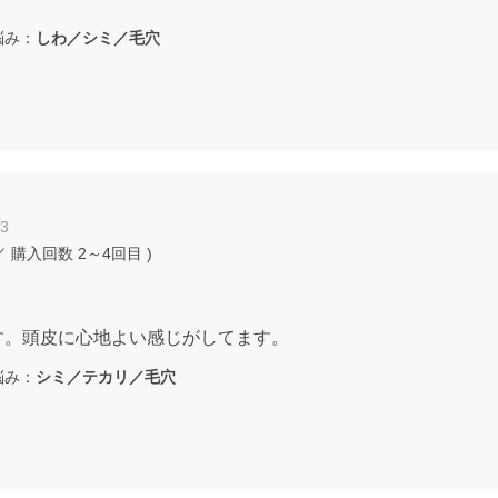
み：
しわ／シミ／毛穴
03
／ 購入回数
2～4回目
)
す。頭皮に心地よい感じがしてます。
み：
シミ／テカリ／毛穴