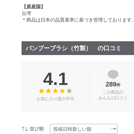
【原産国】
台湾
＊商品は日本の品質基準に基づき管理しております
バンブーブラシ（竹製） の口コミ
4.1
289
件
この商品の
みんなの口コミ
お気に入り度の平均
並び順