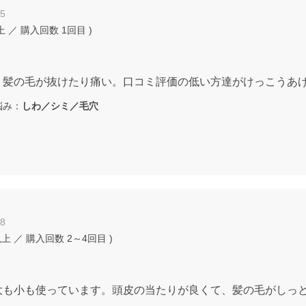
15
上
／ 購入回数
1回目
)
、髪の毛が抜けたり痛い。口コミ評価の低い方達がけっこうあ
み：
しわ／シミ／毛穴
08
以上
／ 購入回数
2～4回目
)
大も小も使っています。頭皮の当たりが良くて、髪の毛がしっ