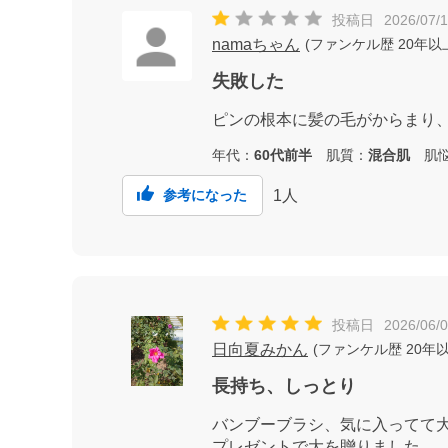
投稿日
2026/07/
namaちゃん
(
ファンケル歴
20年以
失敗した
ピンの根本に髪の毛がからまり
年代：
60代前半
肌質：
混合肌
肌悩
1
人
参考になった
投稿日
2026/06/
日向夏みかん
(
ファンケル歴
20年
長持ち、しっとり
バンブーブラシ、気に入ってて
プレゼントで大を贈りました。