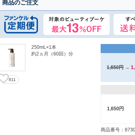
商品のご注文
250mL×1本
約2ヵ月（60回）分
1,650円
→
1
811
1,650円
商品番号：8730