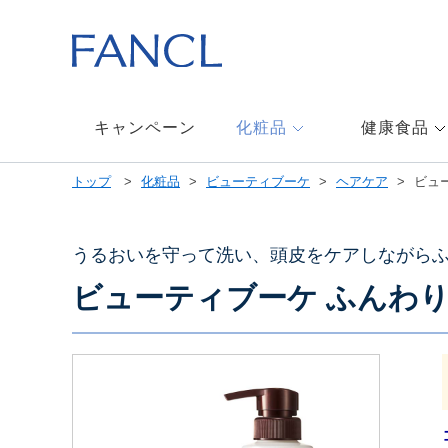
本
文
へ
ジ
ャ
ン
キャンペーン
化粧品
健康食品
プ
メ
トップ
化粧品
ビューティブーケ
ヘアケア
ビュ
ニ
ュ
ー
へ
うるおいを守って洗い、頭皮をケアしながら
ジ
ビューティブーケ ふんわり
ャ
ン
プ