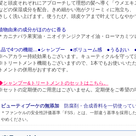
髪と頭皮それぞれにアプローチして理想の髪へ導く「ウメエキ
などの保湿成分を配合。きめ細かい泡がクリーミィに泡立ち、
さしく洗い上げます。使うたび、頭皮ケアまで叶えてしなやか
植物由来の成分がほのかに香る
＊カニナバラ果実油・ニオイテンジクアオイ油・ローマカミツ
1品で4つの機能…●シャンプー ●ボリューム感 ●うるおい 
※ヘアカラー持続効果もございます。キューティクルを守って
※トリートメント機能もございますので、1本でもお使いいた
トメントの併用がおすすめです。
◆シャンプー&トリートメントのセットはこちら。
※セットの定期便のご用意はございません。定期便をご希望の
ビューティブーケの無添加
防腐剤・合成香料を一切使ってい
＊ファンケルの安全性評価基準「FSS」とは、一部違う基準を採用し
やめください。