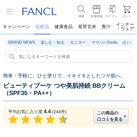
検索
店舗情報
ログイン
カート
インナー
キャンペーン
化粧品
健康食品
発芽玄米
青汁
・ウェア
BRAND NEWS
楽しむ・知る
モニター
ママパパSmile
占い
簡単・手軽に、ひと塗りで、イキイキとしたツヤ肌へ。
ビューティブーケ つや美肌持続 BBクリーム
（SPF35・PA++）
4.4
平均お気に入り度
(
244
件)
この商品の
口コミを見る