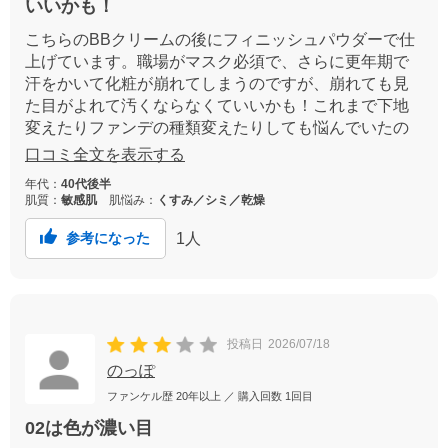
いいかも！
こちらのBBクリームの後にフィニッシュパウダーで仕
上げています。職場がマスク必須で、さらに更年期で
汗をかいて化粧が崩れてしまうのですが、崩れても見
た目がよれて汚くならなくていいかも！これまで下地
変えたりファンデの種類変えたりしても悩んでいたの
が解消できました。ただ色味が黄色が強くて暗めに感
口コミ全文を表示する
じるので、明るめの方を購入してみようと思います。
年代：
40代後半
SPF値ももう少し高ければなお嬉しいです。
肌質：
敏感肌
肌悩み：
くすみ／シミ／乾燥
1
人
参考になった
投稿日
2026/07/18
のっぽ
ファンケル歴
20年以上
／ 購入回数
1回目
02は色が濃い目