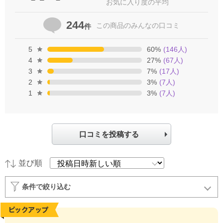
お気に入り度の平均
244
この商品の
みんなの口コミ
件
5
60
%
(
146
人)
4
27
%
(
67
人)
3
7
%
(
17
人)
2
3
%
(
7
人)
1
3
%
(
7
人)
口コミを投稿する
並び順
条件で絞り込む