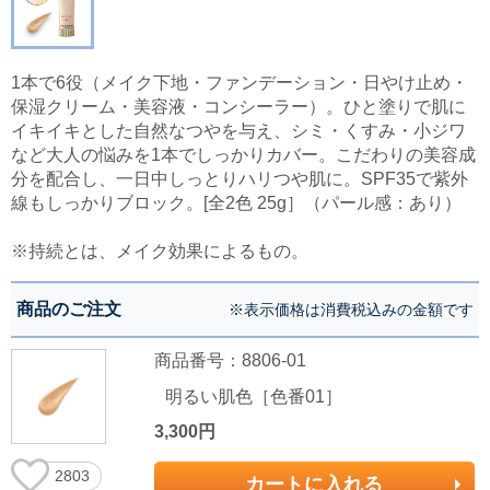
1本で6役（メイク下地・ファンデーション・日やけ止め・
保湿クリーム・美容液・コンシーラー）。ひと塗りで肌に
イキイキとした自然なつやを与え、シミ・くすみ・小ジワ
など大人の悩みを1本でしっかりカバー。こだわりの美容成
分を配合し、一日中しっとりハリつや肌に。SPF35で紫外
線もしっかりブロック。[全2色 25g］（パール感：あり）
※持続とは、メイク効果によるもの。
商品のご注文
※表示価格は消費税込みの金額です
商品番号：8806-01
明るい肌色［色番01］
3,300円
2803
カートに入れる