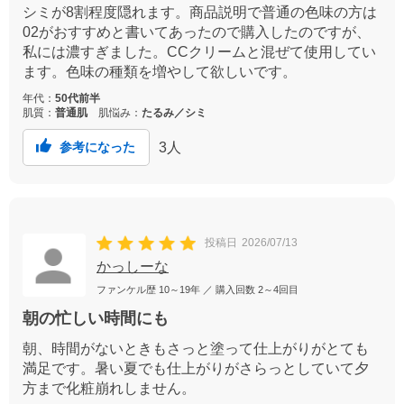
シミが8割程度隠れます。商品説明で普通の色味の方は
02がおすすめと書いてあったので購入したのですが、
私には濃すぎました。CCクリームと混ぜて使用してい
ます。色味の種類を増やして欲しいです。
年代：
50代前半
肌質：
普通肌
肌悩み：
たるみ／シミ
3
人
参考になった
投稿日
2026/07/13
かっしーな
ファンケル歴
10～19年
／ 購入回数
2～4回目
朝の忙しい時間にも
朝、時間がないときもさっと塗って仕上がりがとても
満足です。暑い夏でも仕上がりがさらっとしていて夕
方まで化粧崩れしません。