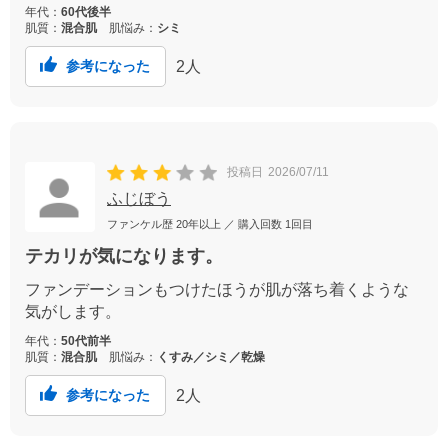
年代：
60代後半
肌質：
混合肌
肌悩み：
シミ
2
人
参考になった
投稿日
2026/07/11
ふじぼう
ファンケル歴
20年以上
／ 購入回数
1回目
テカリが気になります。
ファンデーションもつけたほうが肌が落ち着くような
気がします。
年代：
50代前半
肌質：
混合肌
肌悩み：
くすみ／シミ／乾燥
2
人
参考になった