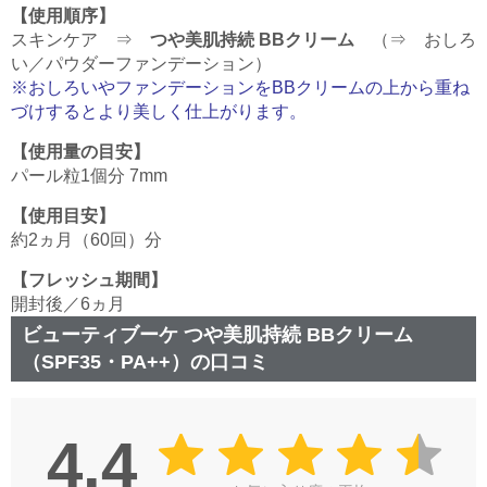
【使用順序】
スキンケア ⇒
つや美肌持続 BBクリーム
（⇒ おしろ
い／パウダーファンデーション）
※おしろいやファンデーションをBBクリームの上から重ね
づけするとより美しく仕上がります。
【使用量の目安】
パール粒1個分 7mm
【使用目安】
約2ヵ月（60回）分
【フレッシュ期間】
開封後／6ヵ月
ビューティブーケ つや美肌持続 BBクリーム
（SPF35・PA++）の口コミ
4.4