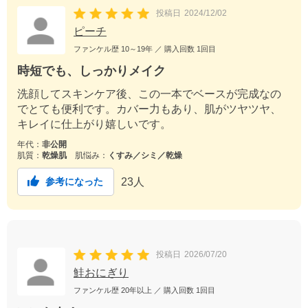
投稿日
2024/12/02
ピーチ
ファンケル歴
10～19年
／ 購入回数
1回目
時短でも、しっかりメイク
洗顔してスキンケア後、この一本でベースが完成なの
でとても便利です。カバー力もあり、肌がツヤツヤ、
キレイに仕上がり嬉しいです。
年代：
非公開
肌質：
乾燥肌
肌悩み：
くすみ／シミ／乾燥
23
人
参考になった
投稿日
2026/07/20
鮭おにぎり
ファンケル歴
20年以上
／ 購入回数
1回目