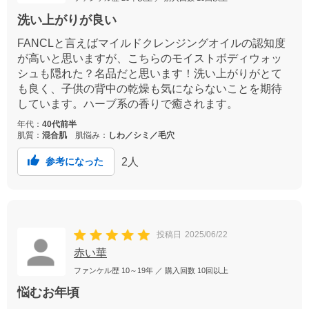
洗い上がりが良い
FANCLと言えばマイルドクレンジングオイルの認知度
が高いと思いますが、こちらのモイストボディウォッ
シュも隠れた？名品だと思います！洗い上がりがとて
も良く、子供の背中の乾燥も気にならないことを期待
しています。ハーブ系の香りで癒されます。
年代：
40代前半
肌質：
混合肌
肌悩み：
しわ／シミ／毛穴
2
人
参考になった
投稿日
2025/06/22
赤い華
ファンケル歴
10～19年
／ 購入回数
10回以上
悩むお年頃