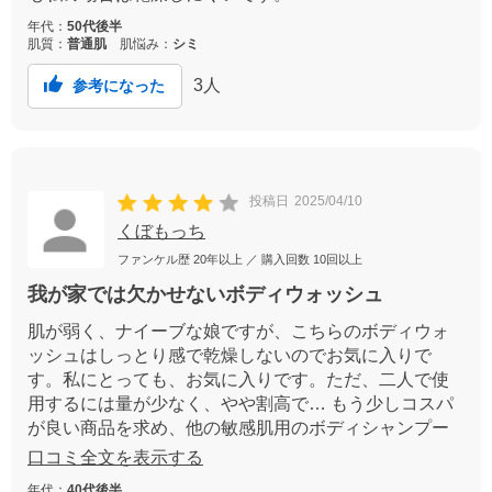
年代：
50代後半
肌質：
普通肌
肌悩み：
シミ
3
人
参考になった
投稿日
2025/04/10
くぼもっち
ファンケル歴
20年以上
／ 購入回数
10回以上
我が家では欠かせないボディウォッシュ
肌が弱く、ナイーブな娘ですが、こちらのボディウォ
ッシュはしっとり感で乾燥しないのでお気に入りで
す。私にとっても、お気に入りです。ただ、二人で使
用するには量が少なく、やや割高で… もう少しコスパ
が良い商品を求め、他の敏感肌用のボディシャンプー
をいろいろ使ってはみるのですが、結局こちらに戻っ
口コミ全文を表示する
てきてしまいます。ずっと使い続けたいので、もう少
年代：
40代後半