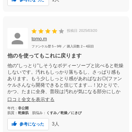
投稿日
2025/03/20
tomo.m
ファンケル歴
5～9年
／ 購入回数
2～4回目
他のを使ってもこれに戻ります
他の“しっとり”しそうなボディーソープと比べると乾燥
しないです。汚れもしっかり落ちるし、さっぱり感も
あります。もう少ししっとり感があればなお◎(ファン
ケルさんなら開発できると信じてます…！)ひとりで、
かつ、たまに全身、普段は汚れが気になる部分にしか
使わないので3ヶ月以上は持ちます。家族全員で使うの
口コミ全文を表示する
には向かないかもしれませんが、ひとりで使うのには
年代：
非公開
ちょうど良いサイズです。
肌質：
乾燥肌
肌悩み：
くすみ／乾燥／にきび
3
人
参考になった