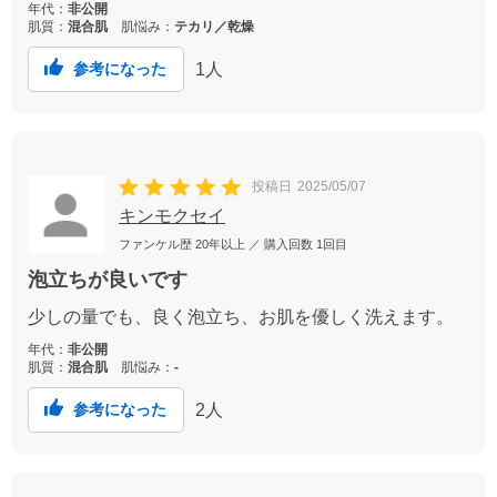
年代：
非公開
肌質：
混合肌
肌悩み：
テカリ／乾燥
1
人
参考になった
投稿日
2025/05/07
キンモクセイ
ファンケル歴
20年以上
／ 購入回数
1回目
泡立ちが良いです
少しの量でも、良く泡立ち、お肌を優しく洗えます。
年代：
非公開
肌質：
混合肌
肌悩み：
-
2
人
参考になった