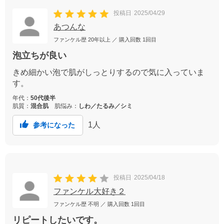
投稿日
2025/04/29
あつんな
ファンケル歴
20年以上
／ 購入回数
1回目
泡立ちが良い
きめ細かい泡で肌がしっとりするので気に入っていま
す。
年代：
50代後半
肌質：
混合肌
肌悩み：
しわ／たるみ／シミ
1
人
参考になった
投稿日
2025/04/18
ファンケル大好き２
ファンケル歴
不明
／ 購入回数
1回目
リピートしたいです。