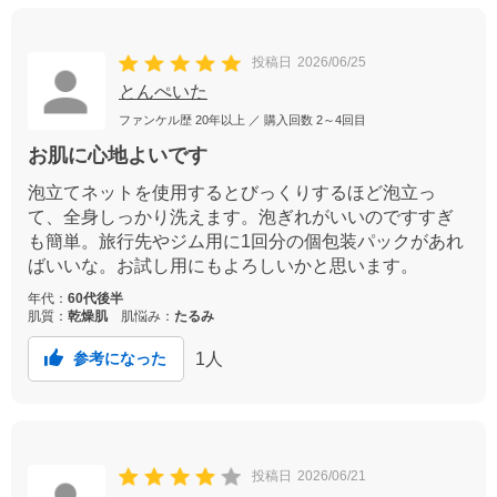
投稿日
2026/06/25
とんぺいた
ファンケル歴
20年以上
／ 購入回数
2～4回目
お肌に心地よいです
泡立てネットを使用するとびっくりするほど泡立っ
て、全身しっかり洗えます。泡ぎれがいいのですすぎ
も簡単。旅行先やジム用に1回分の個包装パックがあれ
ばいいな。お試し用にもよろしいかと思います。
年代：
60代後半
肌質：
乾燥肌
肌悩み：
たるみ
1
人
参考になった
投稿日
2026/06/21