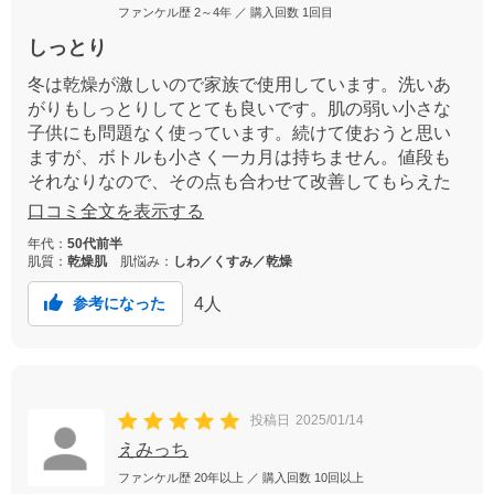
ファンケル歴
2～4年
／ 購入回数
1回目
しっとり
冬は乾燥が激しいので家族で使用しています。洗いあ
がりもしっとりしてとても良いです。肌の弱い小さな
子供にも問題なく使っています。続けて使おうと思い
ますが、ボトルも小さく一カ月は持ちません。値段も
それなりなので、その点も合わせて改善してもらえた
らと思います。
口コミ全文を表示する
年代：
50代前半
肌質：
乾燥肌
肌悩み：
しわ／くすみ／乾燥
4
人
参考になった
投稿日
2025/01/14
えみっち
ファンケル歴
20年以上
／ 購入回数
10回以上