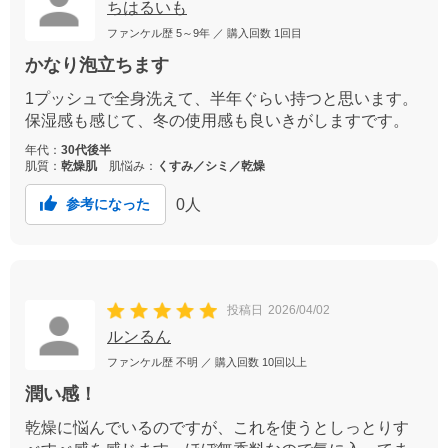
ちはるいも
ファンケル歴
5～9年
／ 購入回数
1回目
かなり泡立ちます
1プッシュで全身洗えて、半年ぐらい持つと思います。
保湿感も感じて、冬の使用感も良いきがしますです。
年代：
30代後半
肌質：
乾燥肌
肌悩み：
くすみ／シミ／乾燥
0
人
参考になった
投稿日
2026/04/02
ルンるん
ファンケル歴
不明
／ 購入回数
10回以上
潤い感！
乾燥に悩んでいるのですが、これを使うとしっとりす