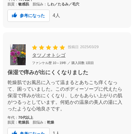
し大容量での販売をお願いしたいですー！！
肌質：
敏感肌
肌悩み：
しわ／たるみ／毛穴
4
人
参考になった
投稿日
2025/03/29
タツノオトシゴ
ファンケル歴
10～19年
／ 購入回数
1回目
保湿で痒みが出にくくなりました
乾燥肌でお風呂に入って温まるとあちこち痒くなっ
て、困っていました。このボディーソープに代えたら
保湿で痒みが出にくくなり、しかもあらい上がりの肌
がつるっとしています。何処かの温泉の美人の湯に入
ったような心地良さです。
年代：
70代以上
肌質：
乾燥肌
肌悩み：
乾燥
1
人
参考になった