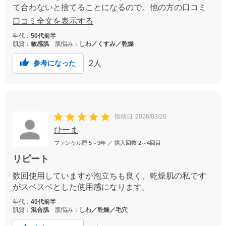
て合わないと捨てることになるので。他の方の口コミ
にもありましたがミニタイプがあると旅行にもいいで
口コミ全文を表示する
すよね。私のようにアレルギーがある人もチャレンジ
年代：
50代前半
しやすいと思います。もっと早く購入したかったで
肌質：
敏感肌
肌悩み：
しわ／くすみ／乾燥
す。
2
人
参考になった
投稿日
2026/03/20
ひーま
ファンケル歴
5～9年
／ 購入回数
2～4回目
リピート
数回使用していますが泡立ちも良く、乾燥肌の私です
がスベスベとした使用感になります。
年代：
40代前半
肌質：
混合肌
肌悩み：
しわ／乾燥／毛穴