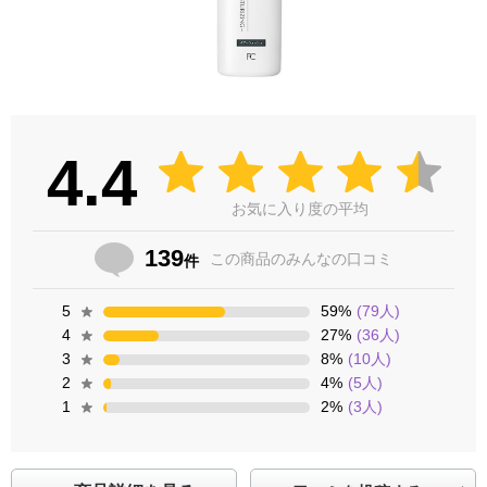
4.4
お気に入り度の平均
139
この商品の
みんなの口コミ
件
5
59
%
(
79
人)
4
27
%
(
36
人)
3
8
%
(
10
人)
2
4
%
(
5
人)
1
2
%
(
3
人)