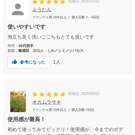
投稿日
2025/10/22
ようたん
ファンケル歴
20年以上
／ 購入回数
2～4回目
使いやすいです
泡立ち良く洗いごこちもとても良いです
年代：
40代前半
肌質：
敏感肌
肌悩み：
しわ／シミ／ソバカス
1
人
参考になった
投稿日
2025/09/21
オカムラサキ
ファンケル歴
20年以上
／ 購入回数
1回目
使用感が最高！
初めて使ってみてビックリ！使用感が、今までのボデ