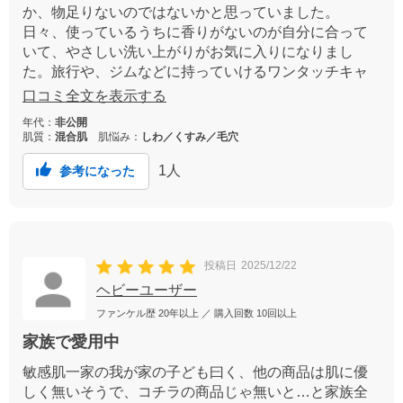
か、物足りないのではないかと思っていました。
日々、使っているうちに香りがないのが自分に合って
いて、やさしい洗い上がりがお気に入りになりまし
た。旅行や、ジムなどに持っていけるワンタッチキャ
ップの小さいサイズが発売されるといいな。
口コミ全文を表示する
年代：
非公開
肌質：
混合肌
肌悩み：
しわ／くすみ／毛穴
1
人
参考になった
投稿日
2025/12/22
ヘビーユーザー
ファンケル歴
20年以上
／ 購入回数
10回以上
家族で愛用中
敏感肌一家の我が家の子ども曰く、他の商品は肌に優
しく無いそうで、コチラの商品じゃ無いと…と家族全