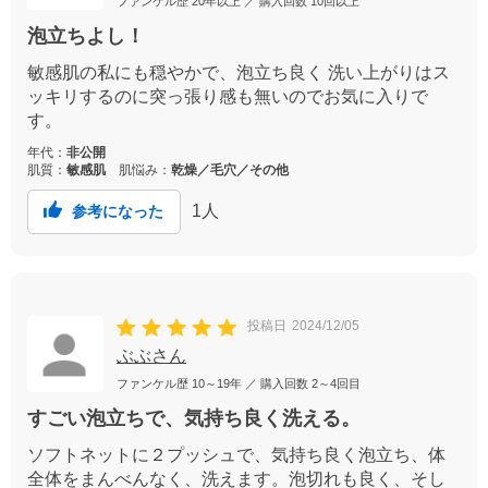
ファンケル歴
20年以上
／ 購入回数
10回以上
泡立ちよし！
敏感肌の私にも穏やかで、泡立ち良く 洗い上がりはス
ッキリするのに突っ張り感も無いのでお気に入りで
す。
年代：
非公開
肌質：
敏感肌
肌悩み：
乾燥／毛穴／その他
1
人
参考になった
投稿日
2024/12/05
ぶぶさん
ファンケル歴
10～19年
／ 購入回数
2～4回目
すごい泡立ちで、気持ち良く洗える。
ソフトネットに２プッシュで、気持ち良く泡立ち、体
全体をまんべんなく、洗えます。泡切れも良く、そし