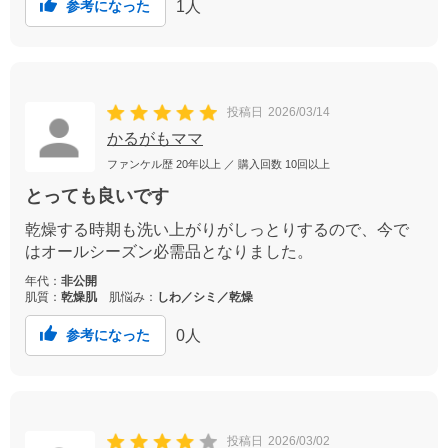
1
人
参考になった
投稿日
2026/03/14
かるがもママ
ファンケル歴
20年以上
／ 購入回数
10回以上
とっても良いです
乾燥する時期も洗い上がりがしっとりするので、今で
はオールシーズン必需品となりました。
年代：
非公開
肌質：
乾燥肌
肌悩み：
しわ／シミ／乾燥
0
人
参考になった
投稿日
2026/03/02