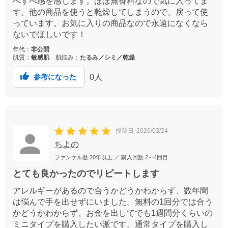
べすべ感を感じます。ほぼ無香料なので気に入ってま
す。他の商品を使うと乾燥してしまうので、戻って使
っています。お気に入りの商品なので永遠になくなら
ないでほしいです！
年代：
非公開
肌質：
敏感肌
肌悩み：
たるみ／シミ／乾燥
0
人
参考になった
投稿日
2026/03/24
ちよの
ファンケル歴
20年以上
／ 購入回数
2～4回目
とても良かったのでリピートします
アレルギーがあるので合うかどうかわからず、数年間
は悩んで手を出せずにいました。無料の1回分では合う
かどうかわからず、お金を出してでも1週間分くらいの
ミニタイプを購入したい派です。通常タイプを購入し