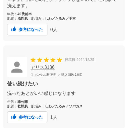
洗えます。
年代：
40代前半
肌質：
脂性肌
肌悩み：
しわ／たるみ／毛穴
0
人
参考になった
投稿日
2024/12/25
アリス3136
ファンケル歴
不明
／ 購入回数
1回目
使い続けたい
洗ったあとがいい感じになります
年代：
非公開
肌質：
乾燥肌
肌悩み：
しわ／たるみ／ソバカス
1
人
参考になった