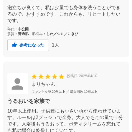
泡立ちが良くて、私は少量でも身体を洗うことができ
るので、おすすめです。これからも、リピートしたい
です。
年代：
非公開
肌質：
普通肌
肌悩み：
しわ／シミ／にきび
1
人
参考になった
投稿日
2025/04/10
まりちゃん
ファンケル歴
20年以上
／ 購入回数
10回以上
うるおいを家族で
10年以上使用。子供達にも小さい頃から使わせていま
す。ルールは2プッシュで全身。大人でもこの量で十分
です。入浴後もうるおって、ボディクリームを忘れて
も私の場合は乾燥しにくいです。