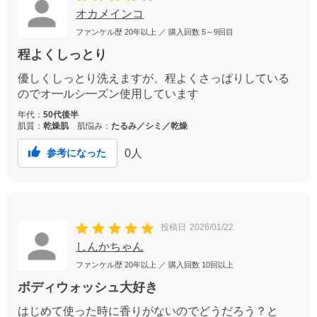
オカメインコ
ファンケル歴
20年以上
／ 購入回数
5～9回目
程よくしっとり
優しくしっとり洗えますが、程よくさっぱりしている
のでオ━ルシ━ズン使用しています
年代：
50代後半
肌質：
乾燥肌
肌悩み：
たるみ／シミ／乾燥
0
人
参考になった
投稿日
2026/01/22
しんかちゃん
ファンケル歴
20年以上
／ 購入回数
10回以上
ボディウォッシュ大好き
はじめて使った時に香りがないのでどうだろう？と