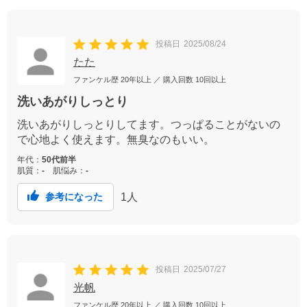
投稿日
2025/08/24
たた
ファンケル歴
20年以上
／ 購入回数
10回以上
洗いあがりしっとり
洗いあがりしっとりしてます。つっぱることがないの
で心地よく使えます。無臭なのもいい。
年代：
50代前半
肌質：
-
肌悩み：
-
1
人
参考になった
投稿日
2025/07/27
光帆
ファンケル歴
20年以上
／ 購入回数
10回以上