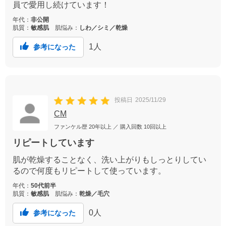
員で愛用し続けています！
年代：
非公開
肌質：
敏感肌
肌悩み：
しわ／シミ／乾燥
1
人
参考になった
投稿日
2025/11/29
CM
ファンケル歴
20年以上
／ 購入回数
10回以上
リピートしています
肌が乾燥することなく、洗い上がりもしっとりしてい
るので何度もリピートして使っています。
年代：
50代前半
肌質：
敏感肌
肌悩み：
乾燥／毛穴
0
人
参考になった