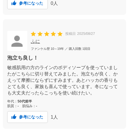
0
人
参考になった
投稿日
2025/08/27
ふに
ファンケル歴
10～19年
／ 購入回数
1回目
泡立ち良し！
敏感肌用の方のラインのボディソープを使っていまし
たがこちらに切り替えてみました。泡立ちが良く、か
えって摩擦にならずにすみます。あとハッカの香りも
とても良く、家族も喜んで使っています。冬になって
も大丈夫だったらこっちを使い続けたい。
年代：
50代前半
肌質：
-
肌悩み：
-
1
人
参考になった