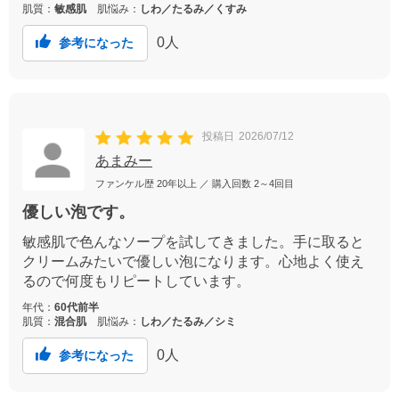
肌質：
敏感肌
肌悩み：
しわ／たるみ／くすみ
0
人
参考になった
投稿日
2026/07/12
あまみー
ファンケル歴
20年以上
／ 購入回数
2～4回目
優しい泡です。
敏感肌で色んなソープを試してきました。手に取ると
クリームみたいで優しい泡になります。心地よく使え
るので何度もリピートしています。
年代：
60代前半
肌質：
混合肌
肌悩み：
しわ／たるみ／シミ
0
人
参考になった