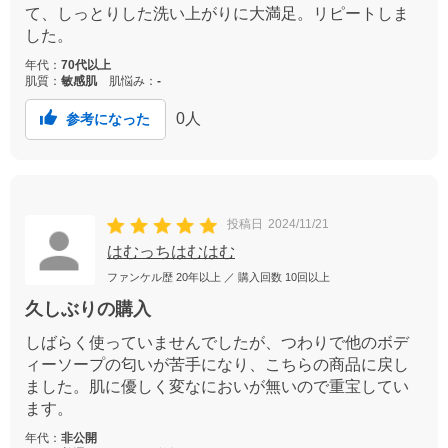
て、しっとりした洗い上がりに大満足。リピートしま
した。
年代：
70代以上
肌質：
敏感肌
肌悩み：
-
0
人
参考になった
投稿日
2024/11/21
はむっちはむはむ
ファンケル歴
20年以上
／ 購入回数
10回以上
久しぶりの購入
しばらく使っていませんでしたが、つわりで他のボデ
ィーソープの匂いが苦手になり、こちらの商品に戻し
ました。肌に優しく変なにおいが無いので重宝してい
ます。
年代：
非公開