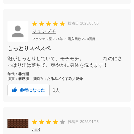
投稿日
2025/03/06
ジュンプチ
ファンケル歴
2～4年
／ 購入回数
2～4回目
しっとりスペスペ
泡がしっとりしていて、モチモチ。 なのにさ
っぱり汗は落ちて、爽やかに身体を洗えます！
年代：
非公開
肌質：
敏感肌
肌悩み：
たるみ／くすみ／乾燥
1
人
参考になった
投稿日
2025/01/23
ao3