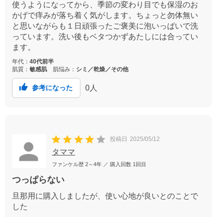
使うようになってから、季節の変わり目でも保湿のお
かげで痒みが落ち着く気がします。ちょっと勿体無い
と思いながらも１日頑張ったご褒美に泡いっぱいで洗
っています。洗い後もベタつかずあたしには合ってい
ます。
年代：
40代前半
肌質：
敏感肌
肌悩み：
シミ／乾燥／その他
0
人
参考になった
投稿日
2025/05/12
タママ
ファンケル歴
2～4年
／ 購入回数
1回目
つっぱらない
旦那用に購入しましたが、使い心地が良いとのことで
した