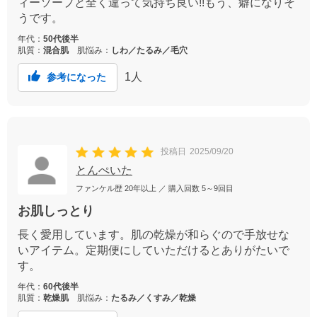
ィーソープと全く違って気持ち良い!!もう、癖になりそ
うです。
年代：
50代後半
肌質：
混合肌
肌悩み：
しわ／たるみ／毛穴
1
人
参考になった
投稿日
2025/09/20
とんぺいた
ファンケル歴
20年以上
／ 購入回数
5～9回目
お肌しっとり
長く愛用しています。肌の乾燥が和らぐので手放せな
いアイテム。定期便にしていただけるとありがたいで
す。
年代：
60代後半
肌質：
乾燥肌
肌悩み：
たるみ／くすみ／乾燥