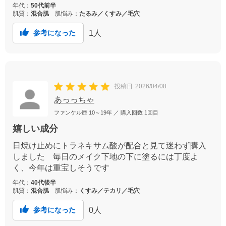
年代：
50代前半
肌質：
混合肌
肌悩み：
たるみ／くすみ／毛穴
1
人
参考になった
投稿日
2026/04/08
あっっちゃ
ファンケル歴
10～19年
／ 購入回数
1回目
嬉しい成分
日焼け止めにトラネキサム酸が配合と見て迷わず購入
しました 毎日のメイク下地の下に塗るには丁度よ
く、今年は重宝しそうです
年代：
40代後半
肌質：
混合肌
肌悩み：
くすみ／テカリ／毛穴
0
人
参考になった