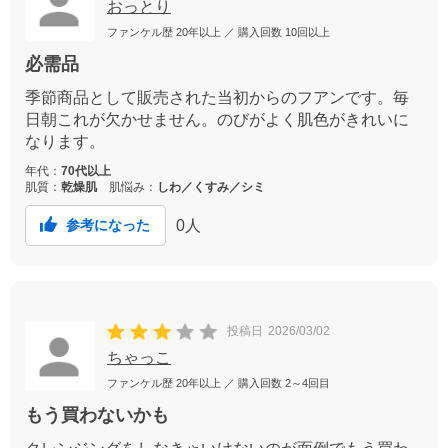
おっとり
ファンケル歴
20年以上
／ 購入回数
10回以上
必需品
季節商品として販売された当初からのフアンです。毎
日朝これが欠かせません。のびがよく肌色がきれいに
なります。
年代：
70代以上
肌質：
乾燥肌
肌悩み：
しわ／くすみ／シミ
0
人
参考になった
投稿日
2026/03/02
ちゃっこ
ファンケル歴
20年以上
／ 購入回数
2～4回目
もう買わないかも