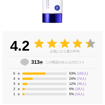
4.2
お気に入り度の平均
313
この商品の
みんなの口コミ
件
5
53
%
(
162
人)
4
24
%
(
74
人)
3
12
%
(
38
人)
2
6
%
(
18
人)
1
5
%
(
14
人)