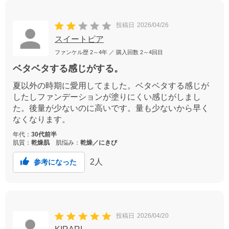
投稿日
2026/04/26
スイートピア
ファンケル歴
2～4年
／ 購入回数
2～4回目
ベタベタする感じがする。
夏以外の時期に愛用してました。ベタベタする感じが
したしファンデーションが塗りにくい感じがしまし
た。後量が少ないのに高いです。量も少ないから早く
なくなります。
年代：
30代前半
肌質：
乾燥肌
肌悩み：
乾燥／にきび
2
人
参考になった
投稿日
2026/04/20