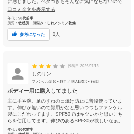
に感じました。ベタつきもそんなに気にならないので
この夏は欠かせないなと思いました。
口コミ全文を表示する
年代：
50代前半
肌質：
敏感肌
肌悩み：
しわ／シミ／乾燥
0
人
参考になった
投稿日
2026/07/13
しのリン
ファンケル歴
10～19年
／ 購入回数
5～9回目
ボディー用に購入してました
主に手や腕、足のすねの日焼け防止に普段使っていま
す。伸びが無いので顔用かなと思いつつもファンケル
製にこだわってます。SPF50ではキツいかと思いこち
らを使用してます。伸びのあるSPF30が欲しいなぁ。
年代：
60代前半