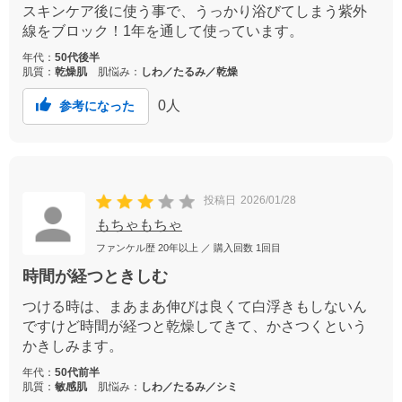
スキンケア後に使う事で、うっかり浴びてしまう紫外
線をブロック！1年を通して使っています。
年代：
50代後半
肌質：
乾燥肌
肌悩み：
しわ／たるみ／乾燥
0
人
参考になった
投稿日
2026/01/28
もちゃもちゃ
ファンケル歴
20年以上
／ 購入回数
1回目
時間が経つときしむ
つける時は、まあまあ伸びは良くて白浮きもしないん
ですけど時間が経つと乾燥してきて、かさつくという
かきしみます。
年代：
50代前半
肌質：
敏感肌
肌悩み：
しわ／たるみ／シミ