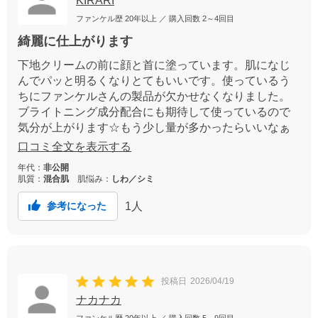
KIRARI
ファンケル歴
20年以上
／ 購入回数
2～4回目
綺麗に仕上がります
下地クリームの前に顔と首に塗っています。肌になじ
んでパッと明るくなりとてもいいです。使っているう
ちにファンケルさんの製品が欠かせなくなりました。
ブライトニング成分配合にも期待して使っているので
気分が上がります☆もう少し量が多かったらいいなぁ
と思っています。
口コミ全文を表示する
年代：
非公開
肌質：
混合肌
肌悩み：
しわ／シミ
1
人
参考になった
投稿日
2026/04/19
ナカナカ