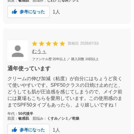
肌質：
敏感肌
肌悩み：
しわ／たるみ／シミ
1
人
参考になった
投稿日
2026/07/10
むうぅ
ファンケル歴
20年以上
／ 購入回数
10回以上
通年使っています
クリームの伸び加減（粘度）が自分にはちょうど良く
て使いやすいです。SPF50クラスの日焼け止めだと、
どうしても肌が圧迫感を感じてしまうので、メイク前
には夏場もこちらを愛用しています。この使用感のま
までSPF50タイプもあったら、より嬉しいですね！
年代：
50代後半
肌質：
敏感肌
肌悩み：
くすみ／シミ／乾燥
1
人
参考になった