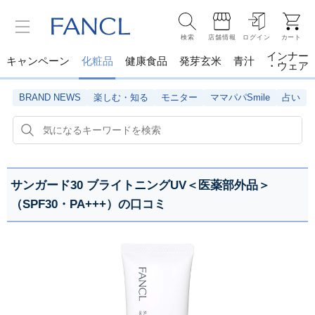
検索
店舗情報
ログイン
カート
インナー
キャンペーン
化粧品
健康食品
発芽玄米
青汁
・ウェア
BRAND NEWS
楽しむ・知る
モニター
ママパパSmile
占い
サンガード30 ブライトニングUV＜医薬部外品＞
（SPF30・PA+++）の口コミ