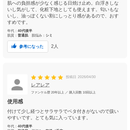
肌への負担感が少なく感じる日焼け止め。白浮きしな
いし気がして、化粧下地としても使えます。匂いもな
いし、油っぽくない割にしっとり感があるので、おす
すめです。
年代：
40代後半
肌質：
普通肌
肌悩み：
シミ
2
人
参考になった
投稿日
2026/04/30
レアレア
ファンケル歴
20年以上
／ 購入回数
10回以上
使用感
付けて少し経つとサラサラでベタ付きがないので扱い
やすいです。とても気に入っています。
年代：
40代後半