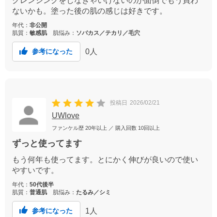
クレンジングをしなきゃいけないのが面倒でもう買わ
ないかも。塗った後の肌の感じは好きです。
年代：
非公開
肌質：
敏感肌
肌悩み：
ソバカス／テカリ／毛穴
0
人
参考になった
投稿日
2026/02/21
UWlove
ファンケル歴
20年以上
／ 購入回数
10回以上
ずっと使ってます
もう何年も使ってます。とにかく伸びが良いので使い
やすいです。
年代：
50代後半
肌質：
普通肌
肌悩み：
たるみ／シミ
1
人
参考になった