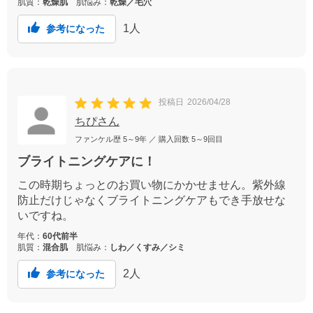
肌質：
乾燥肌
肌悩み：
乾燥／毛穴
1
人
参考になった
投稿日
2026/04/28
ちぴさん
ファンケル歴
5～9年
／ 購入回数
5～9回目
ブライトニングケアに！
この時期ちょっとのお買い物にかかせません。紫外線
防止だけじゃなくブライトニングケアもでき手放せな
いですね。
年代：
60代前半
肌質：
混合肌
肌悩み：
しわ／くすみ／シミ
2
人
参考になった