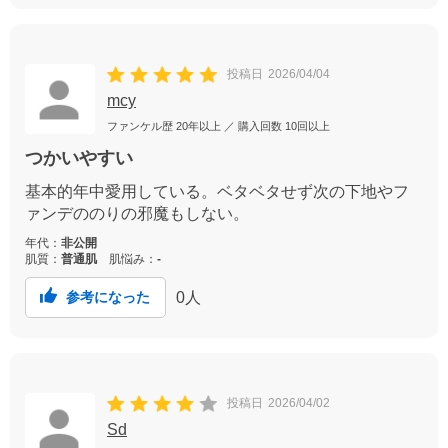
投稿日
2026/04/04
mcy
ファンケル歴
20年以上
／ 購入回数
10回以上
つかいやすい
基本的年中愛用している。ベタベタせず次の下地やフ
ァンデののりの邪魔もしない。
年代：
非公開
肌質：
普通肌
肌悩み：
-
0
人
参考になった
投稿日
2026/04/02
Sd