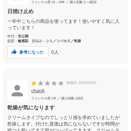
ファンケル歴
10～19年
／ 購入回数
2～4回目
日焼け止め
一年中こちらの商品を使ってます！使いやすく気に入
っています！
年代：
非公開
肌質：
敏感肌
肌悩み：
シミ／ソバカス／乾燥
0
人
参考になった
投稿日
2026/04/02
chanA
ファンケル歴
1年
／ 購入回数
1回目
乾燥が気になります
クリームタイプなのでしっとり感を求めていましたが
乾燥します。付けた直後は気にならないですが時間が
経つと乾いてきて肌がつっぱってきます。クリームタ