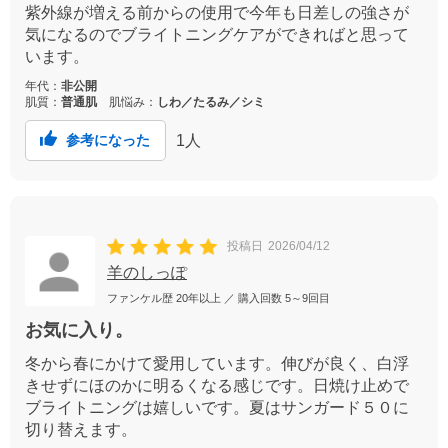
紫外線が増える前からの使用で今年も日差しの強さが
気になるのでブライトニングケアができればと思って
います。
年代：
非公開
肌質：
普通肌
肌悩み：
しわ／たるみ／シミ
1
人
参考になった
投稿日
2026/04/12
羊のしっぽ
ファンケル歴
20年以上
／ 購入回数
5～9回目
お気に入り。
冬から春にかけて愛用しています。伸びが良く、白浮
きせずにほのかに明るくなる感じです。日焼け止めで
ブライトニングは嬉しいです。夏はサンガード５０に
切り替えます。