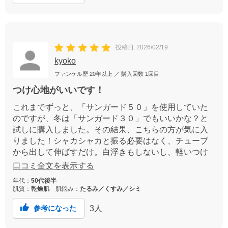
投稿日
2026/02/19
kyoko
ファンケル歴
20年以上
／ 購入回数
1回目
つけ心地がいいです！
これまでずっと、「サンガード５０」を使用していた
のですが、冬は「サンガード３０」でもいいかな？と
試しに購入しました。その結果、こちらの方が気に入
りました！シャカシャカと振る必要はなく、チューブ
から出して伸ばすだけ。白浮きもしないし、軽いつけ
心地で、肌への負担を感じません。真夏は、きっと
口コミ全文を表示する
「５０」の方が適しているとは思いますが、１年中使
年代：
50代後半
いたい気分です。
肌質：
乾燥肌
肌悩み：
たるみ／くすみ／シミ
3
人
参考になった