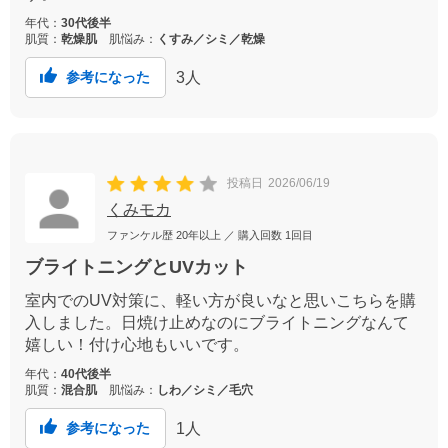
年代：
30代後半
肌質：
乾燥肌
肌悩み：
くすみ／シミ／乾燥
3
人
参考になった
投稿日
2026/06/19
くみモカ
ファンケル歴
20年以上
／ 購入回数
1回目
ブライトニングとUVカット
室内でのUV対策に、軽い方が良いなと思いこちらを購
入しました。日焼け止めなのにブライトニングなんて
嬉しい！付け心地もいいです。
年代：
40代後半
肌質：
混合肌
肌悩み：
しわ／シミ／毛穴
1
人
参考になった