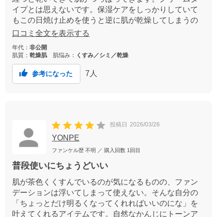
イプとは思えないです。保湿ケアをしっかりしていて
もこの日焼け止めを使うと逆に肌が乾燥してしまうの
で個人的には合わないです。あとのびもあまりよくな
口コミ全文を表示する
かったです、しっかりのばさないと白浮きします。量
年代：
非公開
の少なさ等、総合的にみてお値段が高く感じました。
肌質：
乾燥肌
肌悩み：
くすみ／シミ／乾燥
7
人
参考になった
投稿日
2026/03/26
YONPE
ファンケル歴
不明
／ 購入回数
1回目
普段使いにちょうどいい
肌が茶色くくすんでいるのが気になるものの、ファン
デーションは浮いてしまって使えない。そんな自分の
「ちょっとだけ明るくなってくれればいいのにな」を
叶えてくれるアイテムです。自然なかんじにトーンア