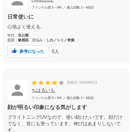
ファンケル歴
5～9年
／ 購入回数
2～4回目
日常使いに
心地よく使える。
年代：
非公開
肌質：
敏感肌
肌悩み：
しわ／シミ／乾燥
0
人
参考になった
投稿日
2026/06/21
ちはるいも
ファンケル歴
5～9年
／ 購入回数
2～4回目
顔が明るい印象になる気がします
ブライトニングUVなので、使い続けたいです。顔だけ
でなく、首にも塗っています。伸びはあまりしないで
す。