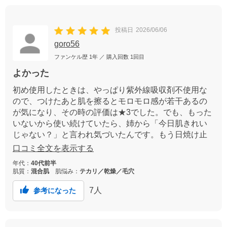
投稿日
2026/06/06
goro56
ファンケル歴
1年
／ 購入回数
1回目
よかった
初め使用したときは、やっぱり紫外線吸収剤不使用な
ので、つけたあと肌を擦るとモロモロ感が若干あるの
が気になり、その時の評価は★3でした。でも、もった
いないから使い続けていたら、姉から「今日肌きれい
じゃない？」と言われ気づいたんです。もう日焼け止
め以上に価値ある手放せない1本です。
口コミ全文を表示する
年代：
40代前半
肌質：
混合肌
肌悩み：
テカリ／乾燥／毛穴
7
人
参考になった