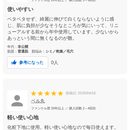
ファンケル歴
20年以上
／ 購入回数
5～9回目
使いやすい
ベタベタせず、綺麗に伸びて白くならないように感
じ、肌に負担が少なそうなところが気にいって、リニ
ューアルする前から年中使用しています。少ないから
あっという間に無くなるのが難。
年代：
非公開
肌質：
普通肌
肌悩み：
シミ／乾燥／毛穴
0
人
参考になった
投稿日
2026/04/16
ベル丸
ファンケル歴
20年以上
／ 購入回数
2～4回目
軽い使い心地
化粧下地に使用。軽い使い心地なので毎日使えます。