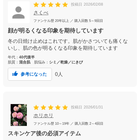
投稿日
2026/02/08
さくぺ
ファンケル歴
20年以上
／ 購入回数
5～9回目
顔が明るくなる印象を期待しています
冬の日焼け止めはこれです。肌がかさついても痛くな
いし、肌の色が明るくなる印象を期待しています
年代：
40代後半
肌質：
混合肌
肌悩み：
シミ／乾燥／にきび
0
人
参考になった
投稿日
2026/01/31
ホリホリ
ファンケル歴
10～19年
／ 購入回数
2～4回目
スキンケア後の必須アイテム