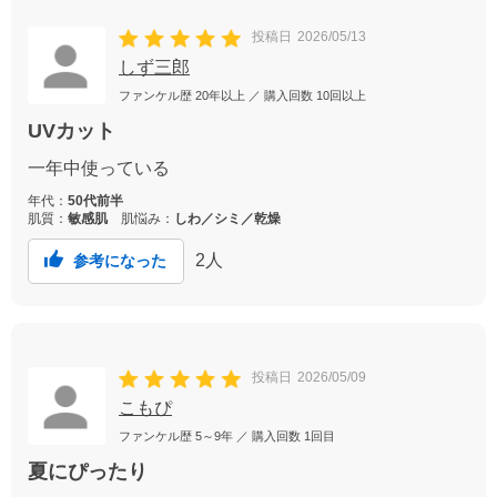
投稿日
2026/05/13
しず三郎
ファンケル歴
20年以上
／ 購入回数
10回以上
UVカット
一年中使っている
年代：
50代前半
肌質：
敏感肌
肌悩み：
しわ／シミ／乾燥
2
人
参考になった
投稿日
2026/05/09
こもぴ
ファンケル歴
5～9年
／ 購入回数
1回目
夏にぴったり