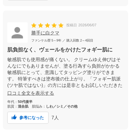
投稿日
2026/06/07
勝手に白クマ
ファンケル歴
5～9年
／ 購入回数
2～4回目
肌負担なく、ヴェールをかけたフォギー肌に
敏感肌でも使用感が痛くない。 クリームゆえ伸びはそ
んなにでもありませんが、塗る行為すら負担がかかる
敏感肌にとって、意識してタッピング塗りができま
す。 特筆すべきは塗布後の仕上がり。「フォギー肌派
(ツヤ肌ではない)」の方には是非ともお試しいただきた
い。 薄幕のヴェールをかけたフォギー肌が期待できま
口コミ全文を表示する
す！
年代：
50代後半
肌質：
混合肌
肌悩み：
しわ／シミ／その他
7
人
参考になった