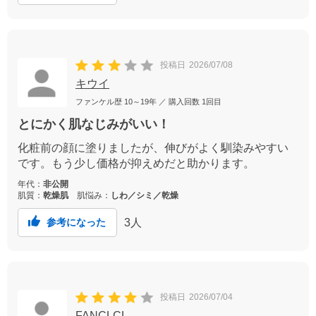
投稿日
2026/07/08
キウイ
ファンケル歴
10～19年
／ 購入回数
1回目
とにかく肌なじみがいい！
化粧前の顔に塗りましたが、伸びがよく馴染みやすい
です。もう少し価格が抑えめだと助かります。
年代：
非公開
肌質：
乾燥肌
肌悩み：
しわ／シミ／乾燥
3
人
参考になった
投稿日
2026/07/04
FANCLCL