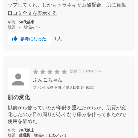
ップしてくれ、しかもトラネキサム酸配合。肌に負担
をかけすぎない感じがイイです。
口コミ全文を表示する
年代：
50代後半
肌質：
-
肌悩み：
-
1
人
参考になった
投稿日
2026/03/24
ぶんこちゃん
ファンケル歴
不明
／ 購入回数
5～9回目
肌の変化
以前から使っていたが年齢を重ねたからか、肌質が変
化したのか目の周りが赤くなり痒みを伴ってきたので
使用を辞めた
年代：
70代以上
肌質：
普通肌
肌悩み：
しわ／シミ