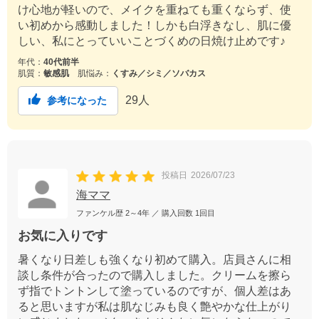
け心地が軽いので、メイクを重ねても重くならず、使
い初めから感動しました！しかも白浮きなし、肌に優
しい、私にとっていいことづくめの日焼け止めです♪
年代：
40代前半
肌質：
敏感肌
肌悩み：
くすみ／シミ／ソバカス
29
人
参考になった
投稿日
2026/07/23
海ママ
ファンケル歴
2～4年
／ 購入回数
1回目
お気に入りです
暑くなり日差しも強くなり初めて購入。店員さんに相
談し条件が合ったので購入しました。クリームを擦ら
ず指でトントンして塗っているのですが、個人差はあ
ると思いますが私は肌なじみも良く艶やかな仕上がり