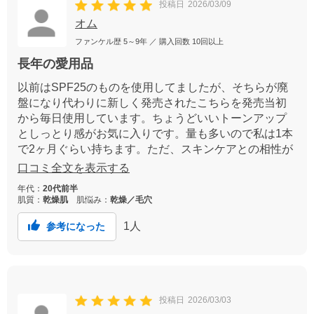
投稿日
2026/03/09
オム
ファンケル歴
5～9年
／ 購入回数
10回以上
長年の愛用品
以前はSPF25のものを使用してましたが、そちらが廃
盤になり代わりに新しく発売されたこちらを発売当初
から毎日使用しています。ちょうどいいトーンアップ
としっとり感がお気に入りです。量も多いので私は1本
で2ヶ月ぐらい持ちます。ただ、スキンケアとの相性が
悪いとダマになりやすいので、そこだけ注意です。フ
口コミ全文を表示する
ァンケルの日焼け止めはとにかく使用感が良いので8年
年代：
20代前半
以上愛用し続けてます。これからも使い続けます。
肌質：
乾燥肌
肌悩み：
乾燥／毛穴
1
人
参考になった
投稿日
2026/03/03