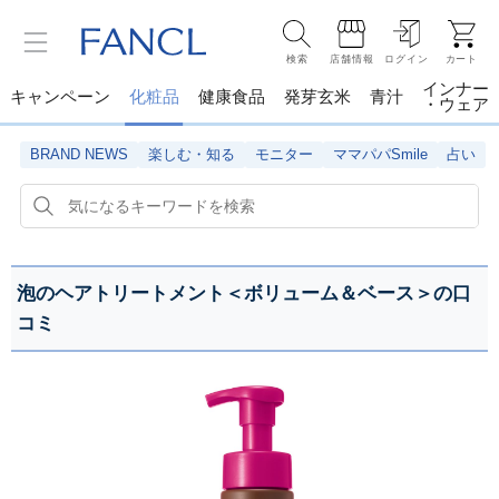
検索
店舗情報
ログイン
カート
インナー
キャンペーン
化粧品
健康食品
発芽玄米
青汁
・ウェア
BRAND NEWS
楽しむ・知る
モニター
ママパパSmile
占い
泡のヘアトリートメント＜ボリューム＆ベース＞の口
コミ