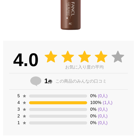
4.0
お気に入り度の平均
1
この商品の
みんなの口コミ
件
5
0
%
(
0
人)
4
100
%
(
1
人)
3
0
%
(
0
人)
2
0
%
(
0
人)
1
0
%
(
0
人)