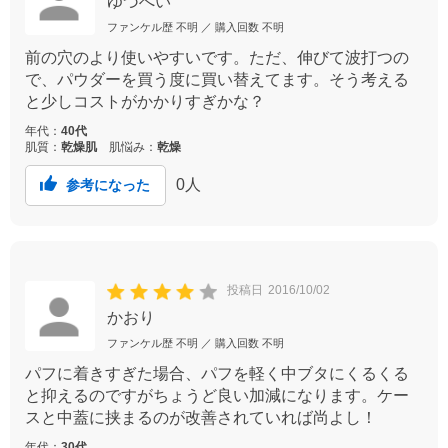
ゆづへい
ファンケル歴
不明
／ 購入回数
不明
前の穴のより使いやすいです。ただ、伸びて波打つの
で、パウダーを買う度に買い替えてます。そう考える
と少しコストがかかりすぎかな？
年代：
40代
肌質：
乾燥肌
肌悩み：
乾燥
0
人
参考になった
投稿日
2016/10/02
かおり
ファンケル歴
不明
／ 購入回数
不明
パフに着きすぎた場合、パフを軽く中ブタにくるくる
と抑えるのですがちょうど良い加減になります。ケー
スと中蓋に挟まるのが改善されていれば尚よし！
年代：
30代