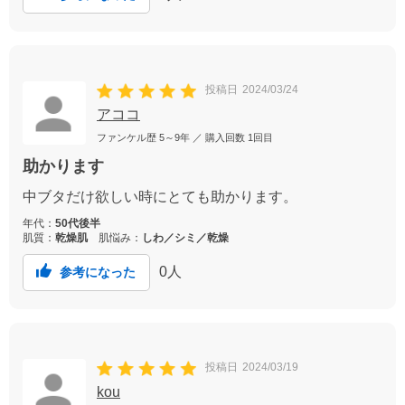
投稿日
2024/03/24
アココ
ファンケル歴
5～9年
／ 購入回数
1回目
助かります
中ブタだけ欲しい時にとても助かります。
年代：
50代後半
肌質：
乾燥肌
肌悩み：
しわ／シミ／乾燥
0
人
参考になった
投稿日
2024/03/19
kou