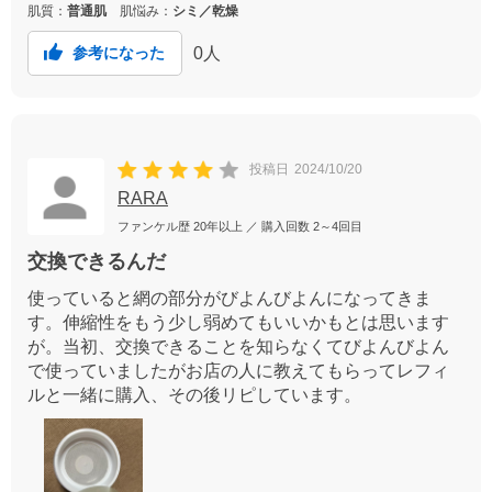
肌質：
普通肌
肌悩み：
シミ／乾燥
0
人
参考になった
投稿日
2024/10/20
RARA
ファンケル歴
20年以上
／ 購入回数
2～4回目
交換できるんだ
使っていると網の部分がびよんびよんになってきま
す。伸縮性をもう少し弱めてもいいかもとは思います
が。当初、交換できることを知らなくてびよんびよん
で使っていましたがお店の人に教えてもらってレフィ
ルと一緒に購入、その後リピしています。