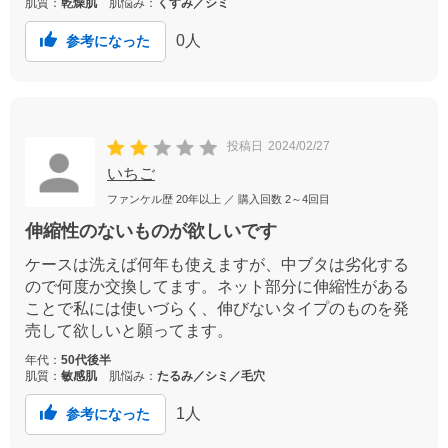
肌質：
乾燥肌
肌悩み：
くすみ／シミ
0
人
参考になった
投稿日
2024/02/27
いちご
ファンケル歴
20年以上
／ 購入回数
2～4回目
伸縮性のないものが欲しいです
ケースは洗えば何年も使えますが、中ブタは劣化する
ので何度か交換してます。ネット部分に伸縮性がある
ことで私には使いづらく、伸びないタイプのものを発
売して欲しいと願ってます。
年代：
50代後半
肌質：
敏感肌
肌悩み：
たるみ／シミ／毛穴
1
人
参考になった