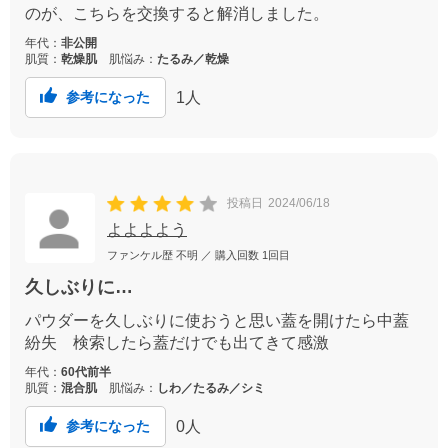
のが、こちらを交換すると解消しました。
年代：
非公開
肌質：
乾燥肌
肌悩み：
たるみ／乾燥
1
人
参考になった
投稿日
2024/06/18
よよよよう
ファンケル歴
不明
／ 購入回数
1回目
久しぶりに…
パウダーを久しぶりに使おうと思い蓋を開けたら中蓋
紛失 検索したら蓋だけでも出てきて感激
年代：
60代前半
肌質：
混合肌
肌悩み：
しわ／たるみ／シミ
0
人
参考になった