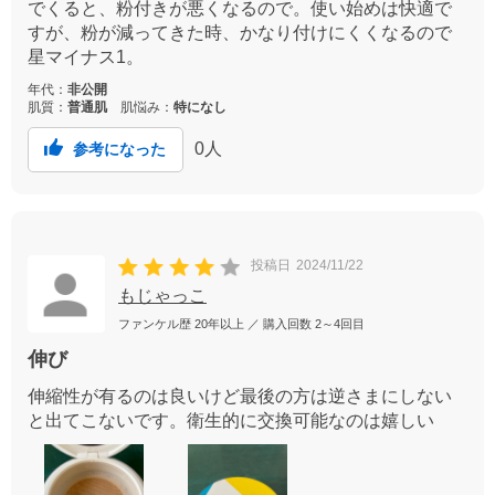
でくると、粉付きが悪くなるので。使い始めは快適で
すが、粉が減ってきた時、かなり付けにくくなるので
星マイナス1。
年代：
非公開
肌質：
普通肌
肌悩み：
特になし
0
人
参考になった
投稿日
2024/11/22
もじゃっこ
ファンケル歴
20年以上
／ 購入回数
2～4回目
伸び
伸縮性が有るのは良いけど最後の方は逆さまにしない
と出てこないです。衛生的に交換可能なのは嬉しい