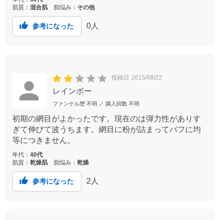
肌質：
混合肌
肌悩み：
その他
0
人
参考になった
投稿日
2015/08/22
レインボー
ファンケル歴
不明
／ 購入回数
不明
初期の網目がよかったです。現在のは弾力性がありす
ぎて伸びて波うちます。網目に粉が詰まってパフに均
等につきません。
年代：
40代
肌質：
乾燥肌
肌悩み：
乾燥
2
人
参考になった