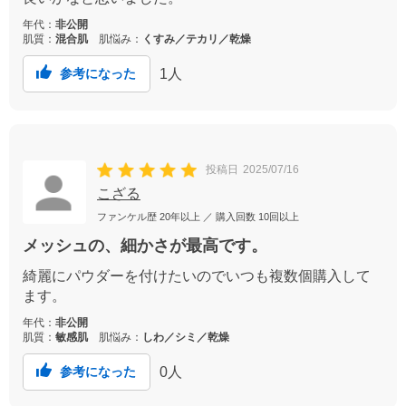
年代：
非公開
肌質：
混合肌
肌悩み：
くすみ／テカリ／乾燥
1
人
参考になった
投稿日
2025/07/16
こざる
ファンケル歴
20年以上
／ 購入回数
10回以上
メッシュの、細かさが最高です。
綺麗にパウダーを付けたいのでいつも複数個購入して
ます。
年代：
非公開
肌質：
敏感肌
肌悩み：
しわ／シミ／乾燥
0
人
参考になった