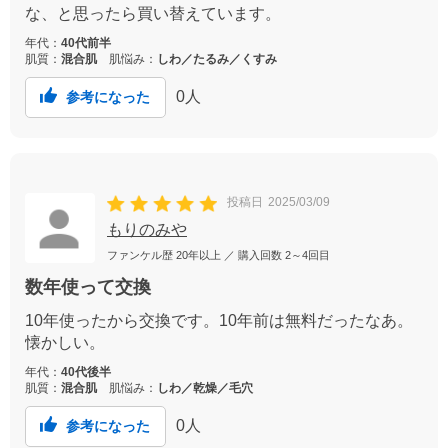
な、と思ったら買い替えています。
年代：
40代前半
肌質：
混合肌
肌悩み：
しわ／たるみ／くすみ
0
人
参考になった
投稿日
2025/03/09
もりのみや
ファンケル歴
20年以上
／ 購入回数
2～4回目
数年使って交換
10年使ったから交換です。10年前は無料だったなあ。
懐かしい。
年代：
40代後半
肌質：
混合肌
肌悩み：
しわ／乾燥／毛穴
0
人
参考になった