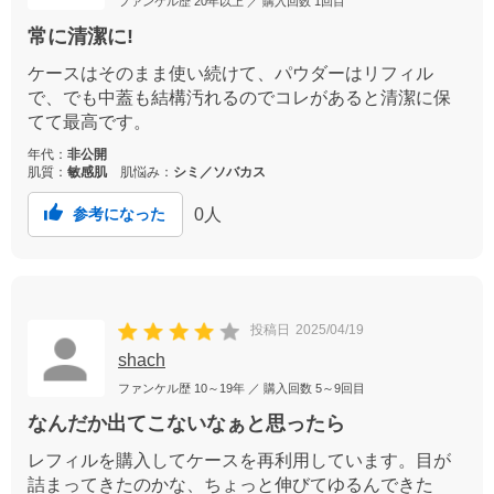
ファンケル歴
20年以上
／ 購入回数
1回目
常に清潔に!
ケースはそのまま使い続けて、パウダーはリフィル
で、でも中蓋も結構汚れるのでコレがあると清潔に保
てて最高です。
年代：
非公開
肌質：
敏感肌
肌悩み：
シミ／ソバカス
0
人
参考になった
投稿日
2025/04/19
shach
ファンケル歴
10～19年
／ 購入回数
5～9回目
なんだか出てこないなぁと思ったら
レフィルを購入してケースを再利用しています。目が
詰まってきたのかな、ちょっと伸びてゆるんできた