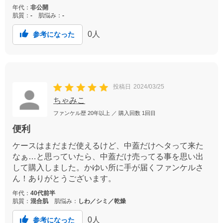
年代：
非公開
肌質：
-
肌悩み：
-
0
人
参考になった
投稿日
2024/03/25
ちゃみこ
ファンケル歴
20年以上
／ 購入回数
1回目
便利
ケースはまだまだ使えるけど、中蓋だけヘタって来た
なぁ…と思っていたら、中蓋だけ売ってる事を思い出
して購入しました。かゆい所に手が届くファンケルさ
ん！ありがとうございます。
年代：
40代前半
肌質：
混合肌
肌悩み：
しわ／シミ／乾燥
0
人
参考になった