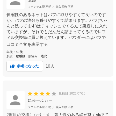
玉姫
ファンケル歴
不明
／ 購入回数
不明
伸縮性のあるネットはパフに取りやすくて良いのです
が、パフの油分も移りやすくて詰まります。パフ(ちゃ
んと洗ってます)はティッシュでくるんで裏返しに入れ
ていますが、それでもだんだん詰まってくるのでレフ
ィル交換毎に買い換えています。パウダーにはパフで
はなく中蓋をつけてもらいたいです。どちらか選べる
口コミ全文を表示する
ようにしてほしいです。
年代：
50代
肌質：
敏感肌
肌悩み：
毛穴
10
人
参考になった
投稿日
2021/07/16
にゅーふぃー
ファンケル歴
不明
／ 購入回数
不明
2度目の交換になります。弾力性のある網が良く伸びて