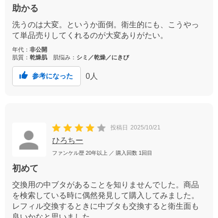
助かる
洗うのは大変。というか面倒。衛生的にも、こうやっ
て単品売りしてくれるのが大変ありがたい。
年代：
非公開
肌質：
乾燥肌
肌悩み：
シミ／乾燥／にきび
0
人
参考になった
投稿日
2025/10/21
ひろちー
ファンケル歴
20年以上
／ 購入回数
1回目
初めて
交換用の中ブタがあることを知りませんでした。商品
を検索している時に偶然発見して購入してみました。
レフィル交換するときに中ブタも交換すると衛生面も
良いかなと思いました。