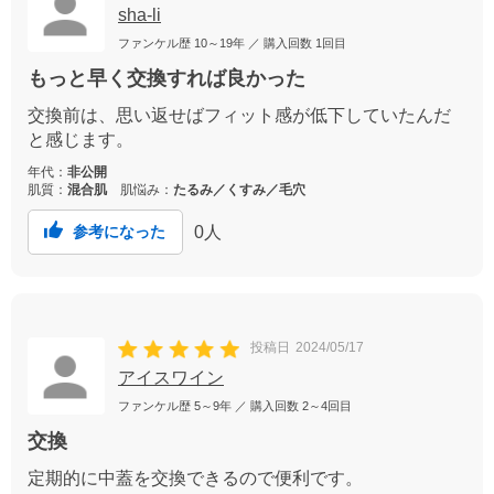
sha-li
ファンケル歴
10～19年
／ 購入回数
1回目
もっと早く交換すれば良かった
交換前は、思い返せばフィット感が低下していたんだ
と感じます。
年代：
非公開
肌質：
混合肌
肌悩み：
たるみ／くすみ／毛穴
0
人
参考になった
投稿日
2024/05/17
アイスワイン
ファンケル歴
5～9年
／ 購入回数
2～4回目
交換
定期的に中蓋を交換できるので便利です。