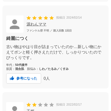
投稿日
2024/02/14
源わんママ
ファンケル歴
不明
／ 購入回数
1回目
綺麗につく
古い物はやはり目が詰まっていたのか…新しい物にか
えてポンと軽く押さえただけで、しっかりついたので
びっくりです。
年代：
50代後半
肌質：
混合肌
肌悩み：
しわ／たるみ／くすみ
0
人
参考になった
投稿日
2022/02/17