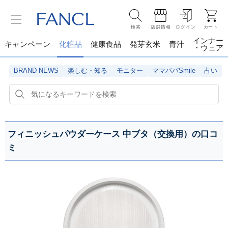
検索
店舗情報
ログイン
カート
インナー
キャンペーン
化粧品
健康食品
発芽玄米
青汁
・ウェア
BRAND NEWS
楽しむ・知る
モニター
ママパパSmile
占い
フィニッシュパウダーケース 中ブタ（交換用）の口コ
ミ