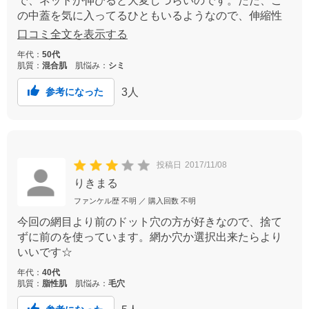
で、ネットが伸びると大変しづらいのです。ただ、こ
の中蓋を気に入ってるひともいるようなので、伸縮性
ありなし２タイプで販売されると良いのかなぁと思い
口コミ全文を表示する
ます。
年代：
50代
肌質：
混合肌
肌悩み：
シミ
3
人
参考になった
投稿日
2017/11/08
りきまる
ファンケル歴
不明
／ 購入回数
不明
今回の網目より前のドット穴の方が好きなので、捨て
ずに前のを使っています。網か穴か選択出来たらより
いいです☆
年代：
40代
肌質：
脂性肌
肌悩み：
毛穴