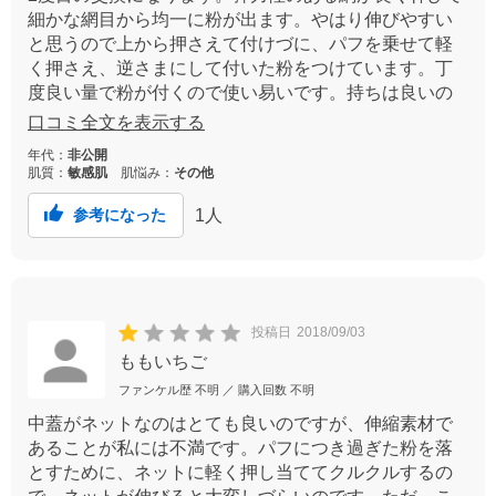
細かな網目から均一に粉が出ます。やはり伸びやすい
と思うので上から押さえて付けづに、パフを乗せて軽
く押さえ、逆さまにして付いた粉をつけています。丁
度良い量で粉が付くので使い易いです。持ちは良いの
ですが、衛生面を考慮して年2回位のペースで替えてい
口コミ全文を表示する
ます。
年代：
非公開
肌質：
敏感肌
肌悩み：
その他
1
人
参考になった
投稿日
2018/09/03
ももいちご
ファンケル歴
不明
／ 購入回数
不明
中蓋がネットなのはとても良いのですが、伸縮素材で
あることが私には不満です。パフにつき過ぎた粉を落
とすために、ネットに軽く押し当ててクルクルするの