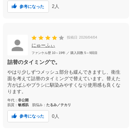
2
人
参考になった
投稿日
2026/04/04
にゅーふぃ
ファンケル歴
10～19年
／ 購入回数
5～9回目
詰替のタイミングで。
やはり少しずつメッシュ部分も緩んできますし、衛生
面を考えて詰替のタイミングで替えています。替えた
方がぱふやブラシに馴染みやすくなり使用感も良くな
ります。
年代：
非公開
肌質：
敏感肌
肌悩み：
たるみ／テカリ
0
人
参考になった