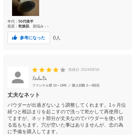
年代：
50代後半
肌質：
乾燥肌
肌悩み：
-
0
人
参考になった
投稿日
2024/09/16
らんち
ファンケル歴
10～19年
／ 購入回数
2～4回目
丈夫なネット
パウダーが出過ぎないよう調整してくれます。1ヶ月位
経つと根詰まりを起こすので洗って乾かして再使用し
てますが、ネット部分が丈夫なのでパウダーを使い切
る迄もちます。穴が空いた事はありませんが、念の為
に予備を購入してます。