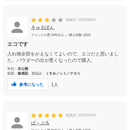
投稿日
2025/06/10
きゅるぽん
ファンケル歴
20年以上
／ 購入回数
1回目
エコです
入れ物全部をかえなくてよいので、エコだと思いまし
た。パウダーの出が悪くなったので購入。
年代：
非公開
肌質：
敏感肌
肌悩み：
くすみ／シミ／テカリ
1
人
参考になった
投稿日
2025/04/20
ぱ～ぷる