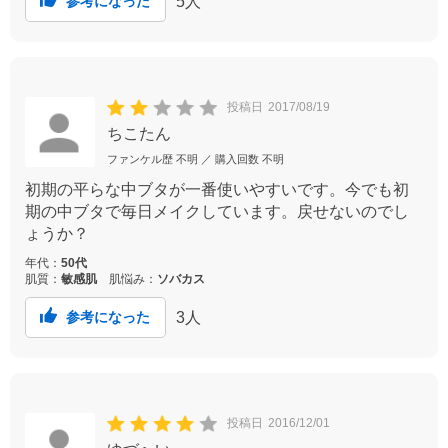
5
人
参考になった
投稿日
2017/08/19
ちこたん
ファンケル歴
不明
／ 購入回数
不明
初期の平らな中ブタが一番使いやすいです。今でも初
期の中ブタで毎日メイクしています。戻せないのでし
ょうか？
年代：
50代
肌質：
敏感肌
肌悩み：
ソバカス
3
人
参考になった
投稿日
2016/12/01