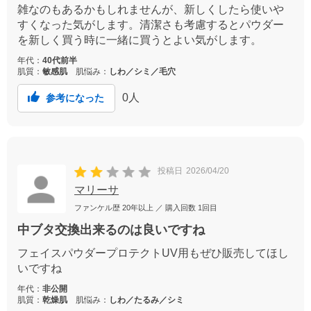
雑なのもあるかもしれませんが、新しくしたら使いや
すくなった気がします。清潔さも考慮するとパウダー
を新しく買う時に一緒に買うとよい気がします。
年代：
40代前半
肌質：
敏感肌
肌悩み：
しわ／シミ／毛穴
0
人
参考になった
投稿日
2026/04/20
マリーサ
ファンケル歴
20年以上
／ 購入回数
1回目
中ブタ交換出来るのは良いですね
フェイスパウダープロテクトUV用もぜひ販売してほし
いですね
年代：
非公開
肌質：
乾燥肌
肌悩み：
しわ／たるみ／シミ