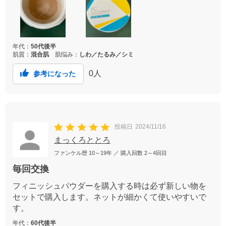
年代：
50代後半
肌質：
混合肌
肌悩み：
しわ／たるみ／シミ
0
人
参考になった
投稿日
2024/11/16
まっくろととろ
ファンケル歴
10～19年
／ 購入回数
2～4回目
毎回交換
フィニッシュパウダーを購入する時は必ず新しい物を
セットで購入します。ネットが細かくて使いやすいで
す。
年代：
60代後半