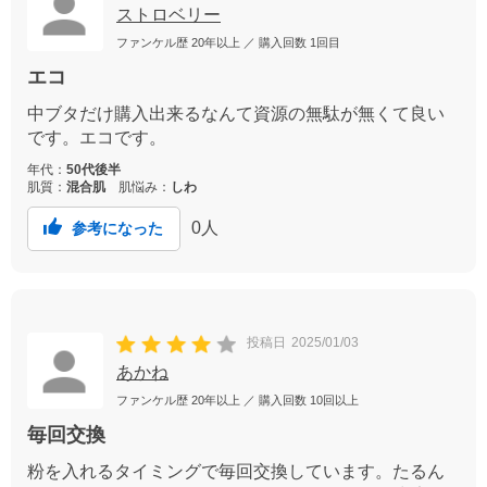
ストロベリー
ファンケル歴
20年以上
／ 購入回数
1回目
エコ
中ブタだけ購入出来るなんて資源の無駄が無くて良い
です。エコです。
年代：
50代後半
肌質：
混合肌
肌悩み：
しわ
0
人
参考になった
投稿日
2025/01/03
あかね
ファンケル歴
20年以上
／ 購入回数
10回以上
毎回交換
粉を入れるタイミングで毎回交換しています。たるん