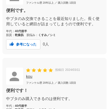
ファンケル歴
20年以上
／ 購入回数
1回目
便利です。
中ブタのみ交換できることを最近知りました。長く使
用していると網目が詰まってしまうので便利です。
年代：
40代後半
肌質：
乾燥肌
肌悩み：
くすみ／シミ
0
人
参考になった
投稿日
2024/03/11
kou
ファンケル歴
20年以上
／ 購入回数
1回目
便利です！
中ブタのみ購入できるのは便利です。
年代：
40代後半