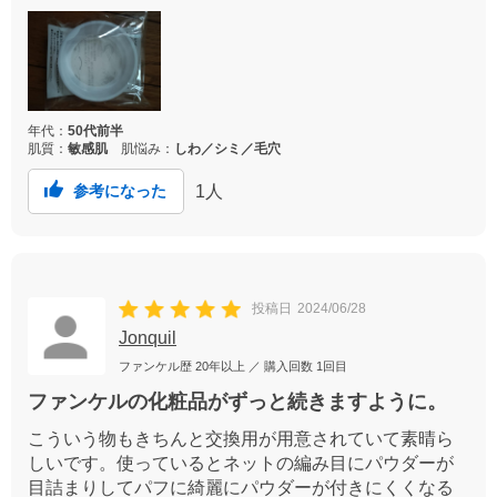
年代：
50代前半
肌質：
敏感肌
肌悩み：
しわ／シミ／毛穴
1
人
参考になった
投稿日
2024/06/28
Jonquil
ファンケル歴
20年以上
／ 購入回数
1回目
ファンケルの化粧品がずっと続きますように。
こういう物もきちんと交換用が用意されていて素晴ら
しいです。使っているとネットの編み目にパウダーが
目詰まりしてパフに綺麗にパウダーが付きにくくなる