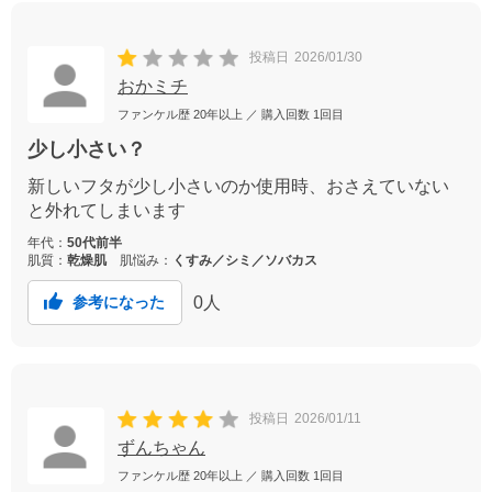
投稿日
2026/01/30
おかミチ
ファンケル歴
20年以上
／ 購入回数
1回目
少し小さい？
新しいフタが少し小さいのか使用時、おさえていない
と外れてしまいます
年代：
50代前半
肌質：
乾燥肌
肌悩み：
くすみ／シミ／ソバカス
0
人
参考になった
投稿日
2026/01/11
ずんちゃん
ファンケル歴
20年以上
／ 購入回数
1回目