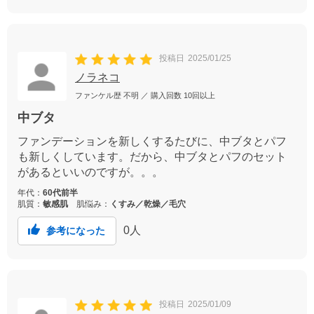
投稿日
2025/01/25
ノラネコ
ファンケル歴
不明
／ 購入回数
10回以上
中ブタ
ファンデーションを新しくするたびに、中ブタとパフ
も新しくしています。だから、中ブタとパフのセット
があるといいのですが。。。
年代：
60代前半
肌質：
敏感肌
肌悩み：
くすみ／乾燥／毛穴
0
人
参考になった
投稿日
2025/01/09