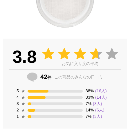
3.8
お気に入り度の平均
42
この商品の
みんなの口コミ
件
5
38
%
(
16
人)
4
33
%
(
14
人)
3
7
%
(
3
人)
2
14
%
(
6
人)
1
7
%
(
3
人)