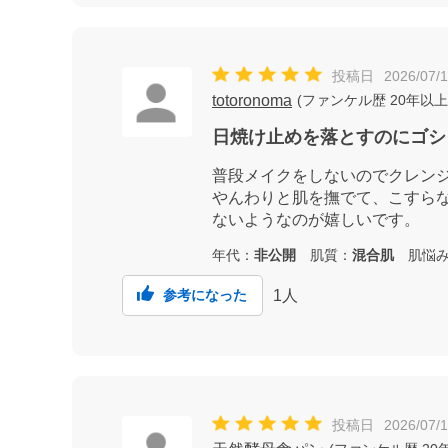
投稿日
2026/07/
totoronoma
(
ファンケル歴
20年以上
日焼け止めを落とすのにゴシ
普段メイクをしないのでクレン
やんわりと肌を撫でて、こすら
ないようなのが嬉しいです。
年代：
非公開
肌質：
混合肌
肌悩み
1
人
参考になった
投稿日
2026/07/