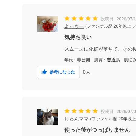
投稿日
2026/07/1
よっきー
(
ファンケル歴
20年以上
／
気持ち良い
スムースに化粧が落ちて、その
年代：
非公開
肌質：
普通肌
肌悩み
0
人
参考になった
投稿日
2026/07/
しゅんママ
(
ファンケル歴
20年以上
使った後がつっぱりません