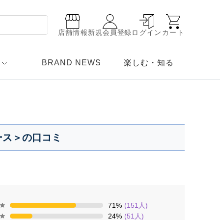
店舗情報
新規会員登録
ログイン
カート
BRAND NEWS
楽しむ・知る
ース＞の口コミ
71
%
(
151
人)
24
%
(
51
人)