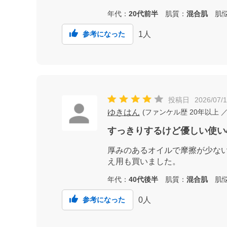
年代：
20代前半
肌質：
混合肌
肌悩
1
人
参考になった
投稿日
2026/07/
ゆきはん
(
ファンケル歴
20年以上
／
すっきりするけど優しい使い
厚みのあるオイルで摩擦が少な
え用も買いました。
年代：
40代後半
肌質：
混合肌
肌悩
0
人
参考になった