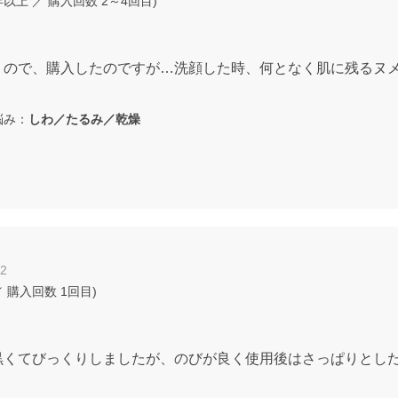
年以上
／ 購入回数
2～4回目
)
うので、購入したのですが…洗顔した時、何となく肌に残るヌメ
み：
しわ／たるみ／乾燥
12
 購入回数
1回目
)
黒くてびっくりしましたが、のびが良く使用後はさっぱりとし