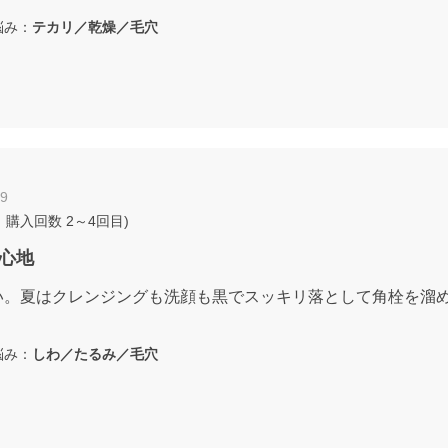
み：
テカリ／乾燥／毛穴
19
 購入回数
2～4回目
)
心地
い。夏はクレンジングも洗顔も黒でスッキリ落として角栓を溜
み：
しわ／たるみ／毛穴