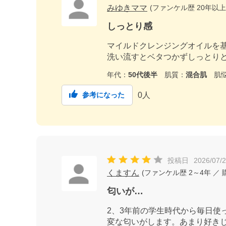
みゆきママ
(
ファンケル歴
20年以上
しっとり感
マイルドクレンジングオイルを
洗い流すとベタつかずしっとり
年代：
50代後半
肌質：
混合肌
肌悩
0
人
参考になった
投稿日
2026/07/
くますん
(
ファンケル歴
2～4年
／ 
匂いが…
2、3年前の学生時代から毎日
変な匂いがします。あまり好き