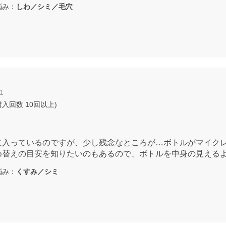
み：
しわ／シミ／毛穴
1
購入回数
10回以上
)
に入っているのですが、少し残念なところが…ボトルがマイク
め替えの目安を知りたいのもあるので、ボトルを中身の見える
み：
くすみ／シミ