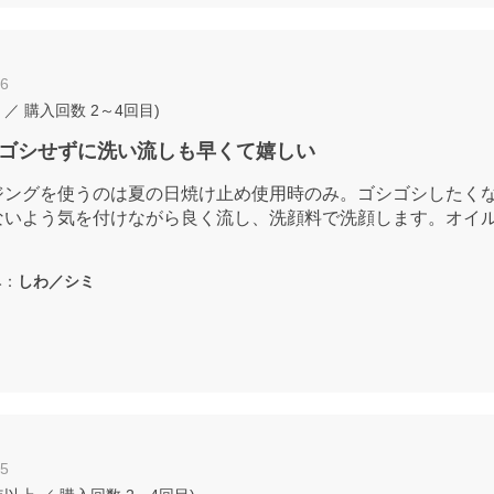
16
／ 購入回数
2～4回目
)
ゴシせずに洗い流しも早くて嬉しい
ジングを使うのは夏の日焼け止め使用時のみ。ゴシゴシしたく
ないよう気を付けながら良く流し、洗顔料で洗顔します。オイ
：
しわ／シミ
15