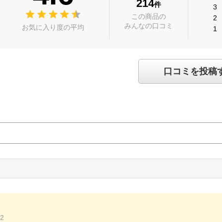
214
件
3
この商品の
2
みんなの口コミ
お気に入り度の平均
1
口コミを投稿
22