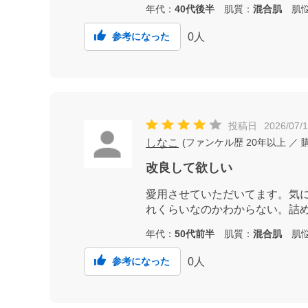
年代：
40代後半
肌質：
混合肌
肌悩
0
人
参考になった
投稿日
2026/07/1
しなこ
(
ファンケル歴
20年以上
／ 
改良して欲しい
愛用させていただいてます。気
れくらいなのかわからない。詰
年代：
50代前半
肌質：
混合肌
肌悩
0
人
参考になった