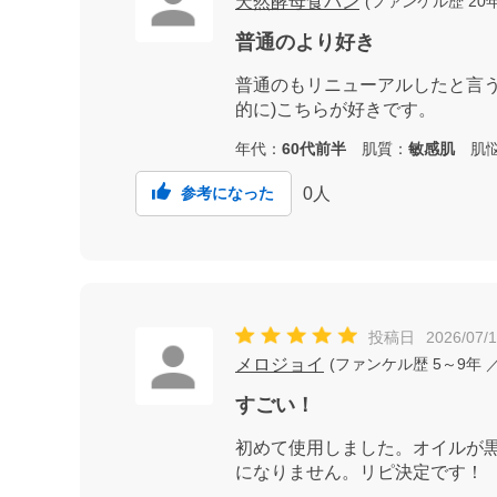
天然酵母食パン
(
ファンケル歴
20
普通のより好き
普通のもリニューアルしたと言
的に)こちらが好きです。
年代：
60代前半
肌質：
敏感肌
肌悩
0
人
参考になった
投稿日
2026/07/
メロジョイ
(
ファンケル歴
5～9年
／
すごい！
初めて使用しました。オイルが
になりません。リピ決定です！