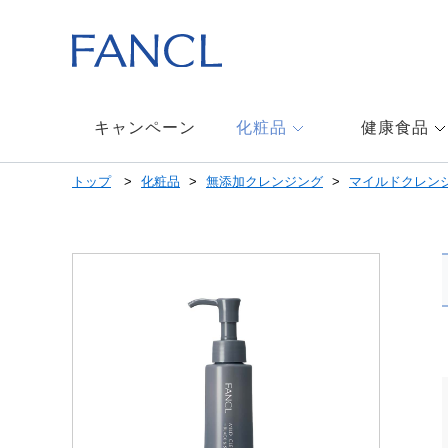
本
文
へ
ジ
ャ
ン
キャンペーン
化粧品
健康食品
プ
メ
トップ
化粧品
無添加クレンジング
マイルドクレン
ニ
ュ
ー
へ
ジ
ャ
ン
プ