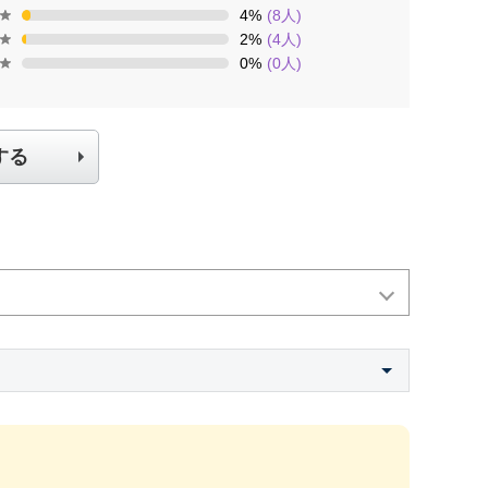
4
%
(
8
人)
2
%
(
4
人)
0
%
(
0
人)
する