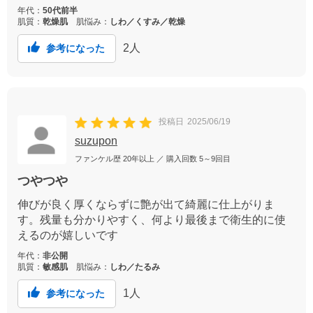
年代：
50代前半
肌質：
乾燥肌
肌悩み：
しわ／くすみ／乾燥
2
人
参考になった
投稿日
2025/06/19
suzupon
ファンケル歴
20年以上
／ 購入回数
5～9回目
つやつや
伸びが良く厚くならずに艶が出て綺麗に仕上がりま
す。残量も分かりやすく、何より最後まで衛生的に使
えるのが嬉しいです
年代：
非公開
肌質：
敏感肌
肌悩み：
しわ／たるみ
1
人
参考になった