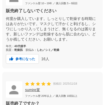
ファンケル歴
10～19年
／ 購入回数
5～9回目
販売終了しないでください
何度か購入しています。しっとりして乾燥する時期に
はありがたいです。マスクして汗かくと剥げるし、シ
ワにしっかり入ってしまうけど、無くなるのは困りま
す。新しいファンデは乾燥するから肌に合わない。ど
うか残してください。お願いします。
年代：
40代後半
肌質：
乾燥肌
肌悩み：
しわ／シミ／乾燥
16
人
参考になった
投稿日
2025/11/18
sumire菫
ファンケル歴
20年以上
／ 購入回数
10回以上
販売終了ですか？