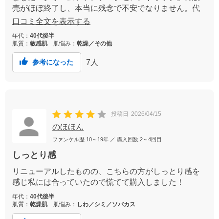
売がほぼ終了し、本当に残念で不安でなりません。代
わりも試しましたが、これほどしっくりくる物はあり
口コミ全文を表示する
ません。どうか全色販売継続をよろしくお願いしま
年代：
40代後半
す！
肌質：
敏感肌
肌悩み：
乾燥／その他
7
人
参考になった
投稿日
2026/04/15
のほほん
ファンケル歴
10～19年
／ 購入回数
2～4回目
しっとり感
リニューアルしたものの、こちらの方がしっとり感を
感じ私には合っていたので慌てて購入しました！
年代：
40代後半
肌質：
乾燥肌
肌悩み：
しわ／シミ／ソバカス