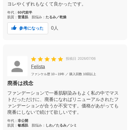
ヨレやくずれもなくて良かったです。
年代：
60代前半
肌質：
普通肌
肌悩み：
たるみ／乾燥
0
人
参考になった
投稿日
2026/07/06
Felista
ファンケル歴
10～19年
／ 購入回数
10回以上
廃番は残念
ファンデーションで一番肌馴染みもよく私の中でマス
トだっただけに、廃番になればリニューアルされたフ
ァンデーションが合うか不安です。価格があがっても
廃番にしないで続けて欲しいです。
年代：
非公開
肌質：
敏感肌
肌悩み：
しわ／たるみ／シミ