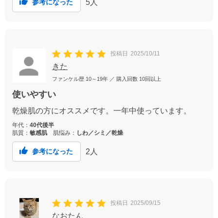
5
人
参考になった
投稿日
2025/10/11
きた
ファンケル歴
10～19年
／ 購入回数
10回以上
使いやすい
乾燥肌の方にオススメです。一年中使っています。
年代：
40代後半
肌質：
敏感肌
肌悩み：
しわ／シミ／乾燥
2
人
参考になった
投稿日
2025/09/15
なおたん