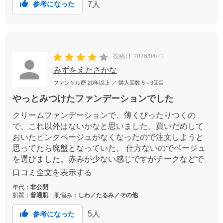
7
人
参考になった
投稿日
2026/04/11
みずをえたさかな
ファンケル歴
20年以上
／ 購入回数
5～9回目
やっとみつけたファンデーションでした
クリームファンデーションで、薄くぴったりつくの
で、これ以外はないかなと思いました。買いだめして
おいたピンクベージュがなくなったので注文しようと
思ってたら廃盤となっていた。 仕方ないのでベージュ
を選びました。赤みが少ない感じですがチークなどで
血色を足しています。ピンクベージュ、復活して欲し
口コミ全文を表示する
いです。
年代：
非公開
肌質：
普通肌
肌悩み：
しわ／たるみ／その他
5
人
参考になった