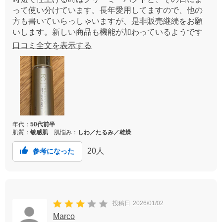
って使い分けています。長年愛用してますので、他の
方も書いていらっしゃいますが、是非販売継続をお願
いします。新しい商品も機能が加わっているようです
が、長年の使い慣れた手順や使用感ってとても大切な
口コミ全文を表示する
のです。年よりかなり若く見られることが多いので、
本当に自然に仕上がる良いファンデーションなのだと
思います！
年代：
50代前半
肌質：
敏感肌
肌悩み：
しわ／たるみ／乾燥
20
人
参考になった
投稿日
2026/01/02
Marco