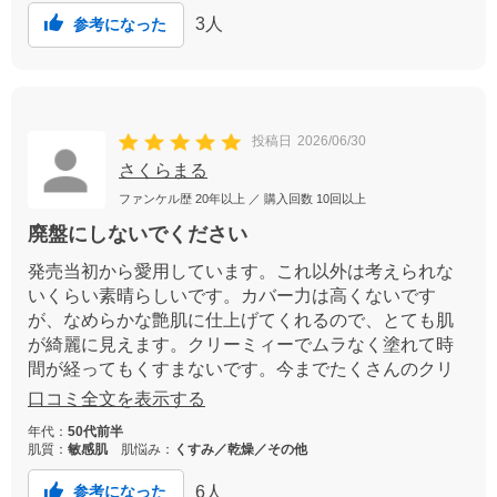
3
人
参考になった
投稿日
2026/06/30
さくらまる
ファンケル歴
20年以上
／ 購入回数
10回以上
廃盤にしないでください
発売当初から愛用しています。これ以外は考えられな
いくらい素晴らしいです。カバー力は高くないです
が、なめらかな艶肌に仕上げてくれるので、とても肌
が綺麗に見えます。クリーミィーでムラなく塗れて時
間が経ってもくすまないです。今までたくさんのクリ
ームファンデを使って来ましたがこれに勝るものは未
口コミ全文を表示する
だに出会えません。少しくらい値上げしてでも販売を
年代：
50代前半
継続してほしいです。
肌質：
敏感肌
肌悩み：
くすみ／乾燥／その他
6
人
参考になった