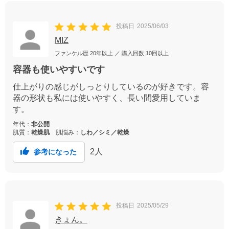
投稿日
2025/06/03
MIZ
ファンケル歴
20年以上
／ 購入回数
10回以上
容器も使いやすいです
仕上がりの感じがしっとりしているのが好きです。容
器の形状も私には使いやすく、長い間愛用していま
す。
年代：
非公開
肌質：
乾燥肌
肌悩み：
しわ／シミ／乾燥
2
人
参考になった
投稿日
2025/05/29
きょん。