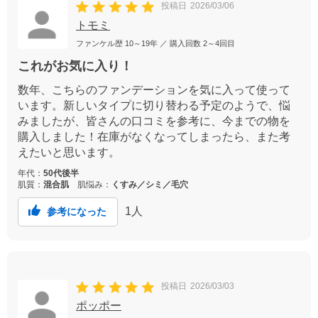
投稿日
2026/03/06
トモミ
ファンケル歴
10～19年
／ 購入回数
2～4回目
これがお気に入り！
数年、こちらのファンデーションを気に入って使って
います。新しいタイプに切り替わる予定のようで、悩
みましたが、皆さんの口コミを参考に、今までの物を
購入しました！在庫がなくなってしまったら、また考
えたいと思います。
年代：
50代後半
肌質：
混合肌
肌悩み：
くすみ／シミ／毛穴
1
人
参考になった
投稿日
2026/03/03
ポッポー