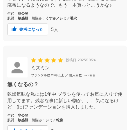
廃番になるようなので、もう一本買っとこうかな♪
年代：
非公開
肌質：
敏感肌
肌悩み：
くすみ／シミ／毛穴
5
人
参考になった
投稿日
2025/10/24
ミズミン
ファンケル歴
20年以上
／ 購入回数
5～9回目
無くなるの？
乾燥気味な私には1年中 ブラシを使ってお気に入りで使
用してます。残念な事に新しい物が、、、気になるけ
ど (旧)ファンデーションを購入しました。
年代：
非公開
肌質：
敏感肌
肌悩み：
シミ／乾燥