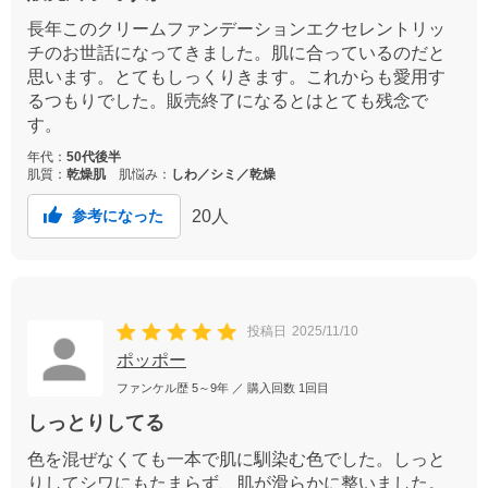
長年このクリームファンデーションエクセレントリッ
チのお世話になってきました。肌に合っているのだと
思います。とてもしっくりきます。これからも愛用す
るつもりでした。販売終了になるとはとても残念で
す。
年代：
50代後半
肌質：
乾燥肌
肌悩み：
しわ／シミ／乾燥
20
人
参考になった
投稿日
2025/11/10
ポッポー
ファンケル歴
5～9年
／ 購入回数
1回目
しっとりしてる
色を混ぜなくても一本で肌に馴染む色でした。しっと
りしてシワにもたまらず、肌が滑らかに整いました。