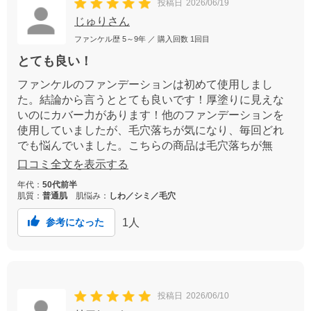
投稿日
2026/06/19
じゅりさん
ファンケル歴
5～9年
／ 購入回数
1回目
とても良い！
ファンケルのファンデーションは初めて使用しまし
た。結論から言うととても良いです！厚塗りに見えな
いのにカバー力があります！他のファンデーションを
使用していましたが、毛穴落ちが気になり、毎回どれ
でも悩んでいました。こちらの商品は毛穴落ちが無
く、汗をかいても浮かずに持ちもとても良くお気に入
口コミ全文を表示する
りになりました。
年代：
50代前半
肌質：
普通肌
肌悩み：
しわ／シミ／毛穴
1
人
参考になった
投稿日
2026/06/10