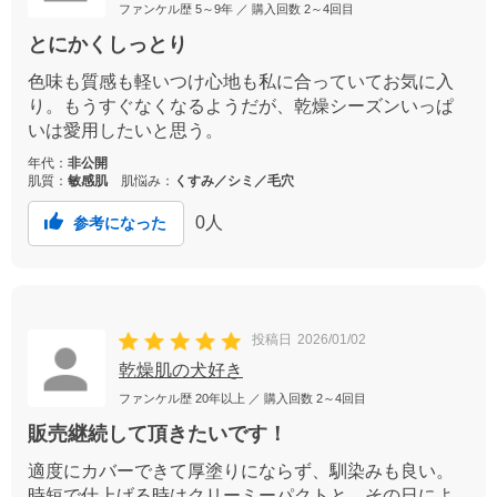
ファンケル歴
5～9年
／ 購入回数
2～4回目
とにかくしっとり
色味も質感も軽いつけ心地も私に合っていてお気に入
り。もうすぐなくなるようだが、乾燥シーズンいっぱ
いは愛用したいと思う。
年代：
非公開
肌質：
敏感肌
肌悩み：
くすみ／シミ／毛穴
0
人
参考になった
投稿日
2026/01/02
乾燥肌の犬好き
ファンケル歴
20年以上
／ 購入回数
2～4回目
販売継続して頂きたいです！
適度にカバーできて厚塗りにならず、馴染みも良い。
時短で仕上げる時はクリーミーパクトと、その日によ