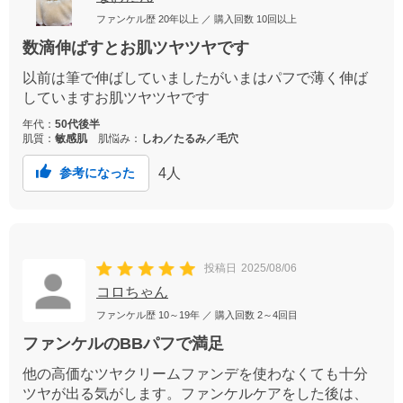
ファンケル歴
20年以上
／ 購入回数
10回以上
数滴伸ばすとお肌ツヤツヤです
以前は筆で伸ばしていましたがいまはパフで薄く伸ば
していますお肌ツヤツヤです
年代：
50代後半
肌質：
敏感肌
肌悩み：
しわ／たるみ／毛穴
4
人
参考になった
投稿日
2025/08/06
コロちゃん
ファンケル歴
10～19年
／ 購入回数
2～4回目
ファンケルのBBパフで満足
他の高価なツヤクリームファンデを使わなくても十分
ツヤが出る気がします。ファンケルケアをした後は、