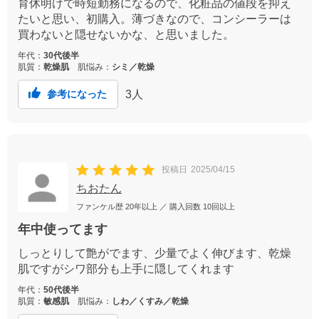
育休明けで時短勤務になるので、化粧品の値段を抑え
たいと思い、初購入。薄づきなので、コンシーラーは
買わないと隠せないかな、と思いました。
年代：
30代後半
肌質：
乾燥肌
肌悩み：
シミ／乾燥
3
人
参考になった
投稿日
2025/04/15
ちおたん
ファンケル歴
20年以上
／ 購入回数
10回以上
年中使ってます
しっとりして艶がでます、少量でよく伸びます、乾燥
肌ですがシワ部分も上手に隠してくれます
年代：
50代後半
肌質：
敏感肌
肌悩み：
しわ／くすみ／乾燥