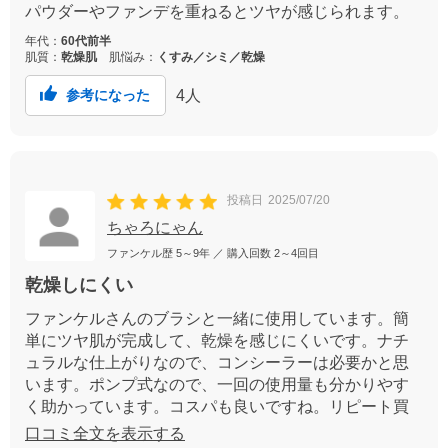
パウダーやファンデを重ねるとツヤが感じられます。
年代：
60代前半
肌質：
乾燥肌
肌悩み：
くすみ／シミ／乾燥
4
人
参考になった
投稿日
2025/07/20
ちゃろにゃん
ファンケル歴
5～9年
／ 購入回数
2～4回目
乾燥しにくい
ファンケルさんのブラシと一緒に使用しています。簡
単にツヤ肌が完成して、乾燥を感じにくいです。ナチ
ュラルな仕上がりなので、コンシーラーは必要かと思
います。ポンプ式なので、一回の使用量も分かりやす
く助かっています。コスパも良いですね。リピート買
いしました。
口コミ全文を表示する