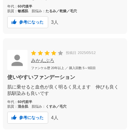
年代：
60代後半
肌質：
敏感肌
肌悩み：
たるみ／乾燥／毛穴
3
人
参考になった
投稿日
2025/05/12
みかんぶろ
ファンケル歴
20年以上
／ 購入回数
5～9回目
使いやすいファンデーション
肌に乗せると血色が良く明るく見えます 伸びも良く
肌馴染みも良いです
年代：
60代前半
肌質：
混合肌
肌悩み：
くすみ／毛穴
4
人
参考になった