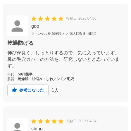
投稿日
2025/04/30
goo
ファンケル歴
20年以上
／ 購入回数
5～9回目
乾燥防げる
伸びが良く、しっとりするので、気に入っています。
鼻の毛穴カバーの方法を、研究しないとと思っていま
す。
年代：
50代後半
肌質：
乾燥肌
肌悩み：
しわ／シミ／毛穴
1
人
参考になった
投稿日
2025/04/24
shiho