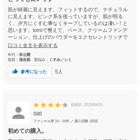
肌が綺麗に見えます。フィットするので、ナチュラル
に見えます。ピンク系を使っていますが、肌が明る
く、夕方にくすむ事なくキープしているのは凄い！と
思います。toiroで整えて、ベース、クリームファンデ
ーション、仕上げのパウダーをエクセレントリッチで
揃えています。肌の調子がいいです。
口コミ全文を表示する
年代：
非公開
肌質：
混合肌
肌悩み：
くすみ／シミ
5
人
参考になった
投稿日
2025/04/15
nari
ファンケル歴
10～19年
／ 購入回数
1回目
初めての購入。