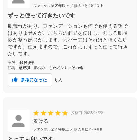
ファンケル歴
20年以上
／ 購入回数
10回以上
ずっと使って行きたいです
肌荒れがあり、ファンデーションも何でも使える訳で
はありませんが、こちらの商品を使用し、むしろ肌状
態が整う感じがします。カバー力はそれほど強くない
ですが、使えますので、これからもずっと使って行き
たいです。
年代：
40代後半
肌質：
敏感肌
肌悩み：
しわ／シミ／その他
6
人
参考になった
投稿日
2025/04/22
春はる
ファンケル歴
20年以上
／ 購入回数
2～4回目
とっても良いです