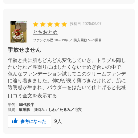
投稿日
2025/06/07
とちおとめ
ファンケル歴
10～19年
／ 購入回数
5～9回目
手放せません
年齢と共に肌もどんどん変化していき、トラブル隠し
たいけれど厚塗りにはしたくないせめぎ合いの中で、
色んなファンデーション試してこのクリームファンデ
に辿り着きました。伸びが良く薄づきだけれど、肌に
透明感が生まれ、パウダーをはたいて仕上げると化粧
崩れする事なく、一日中綺麗が続きます。もう手放せ
口コミ全文を表示する
ない一品です。
年代：
60代後半
肌質：
敏感肌
肌悩み：
しわ／たるみ／毛穴
9
人
参考になった