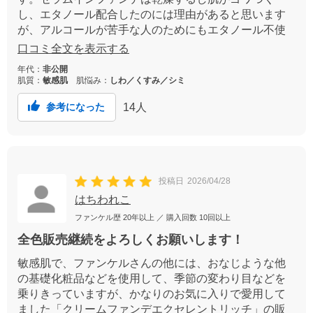
し、エタノール配合したのには理由があると思います
が、アルコールが苦手な人のためにもエタノール不使
用のエクセレントリッチも残していただきたいです。
口コミ全文を表示する
年代：
非公開
肌質：
敏感肌
肌悩み：
しわ／くすみ／シミ
14
人
参考になった
投稿日
2026/04/28
はちわれこ
ファンケル歴
20年以上
／ 購入回数
10回以上
全色販売継続をよろしくお願いします！
敏感肌で、ファンケルさんの他には、おなじような他
の基礎化粧品などを使用して、季節の変わり目などを
乗りきっていますが、かなりのお気に入りで愛用して
ました「クリームファンデエクセレントリッチ」の販