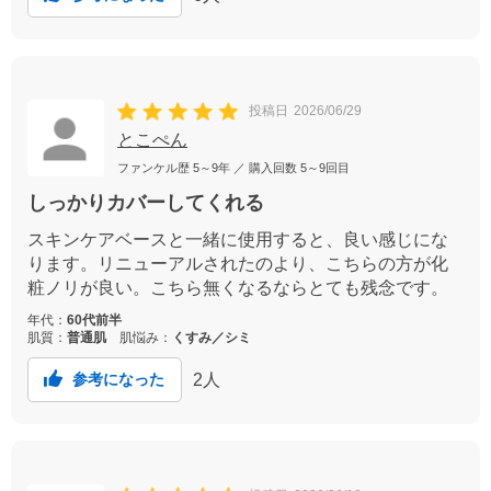
投稿日
2026/06/29
とこぺん
ファンケル歴
5～9年
／ 購入回数
5～9回目
しっかりカバーしてくれる
スキンケアベースと一緒に使用すると、良い感じにな
ります。リニューアルされたのより、こちらの方が化
粧ノリが良い。こちら無くなるならとても残念です。
年代：
60代前半
肌質：
普通肌
肌悩み：
くすみ／シミ
2
人
参考になった