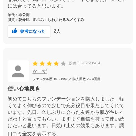
には合ってると思います。
年代：
非公開
肌質：
乾燥肌
肌悩み：
しわ／たるみ／くすみ
2
人
参考になった
投稿日
2025/05/14
かーず
ファンケル歴
10～19年
／ 購入回数
2～4回目
使い心地良き
初めてこちらのファンデーションを購入しました。軽
くてよく伸びるので少しで充分役目を果たしてくれて
います。先日、久しぶりに会った友達から肌がキレイ
だわ！と言ってもらい、ますます自信を持って使い続
けたいと思います。日焼け止めの効果もあります。調
子に乗って2本追加で購入してしまいました
口コミ全文を表示する