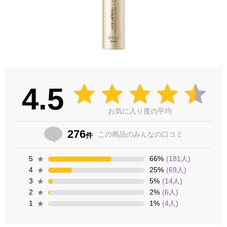
4.5
お気に入り度の平均
276
この商品の
みんなの口コミ
件
5
66
%
(
181
人)
4
25
%
(
69
人)
3
5
%
(
14
人)
2
2
%
(
6
人)
1
1
%
(
4
人)