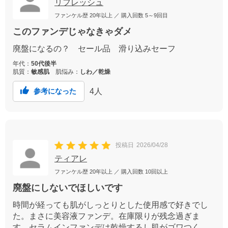
リフレッシュ
ファンケル歴
20年以上
／ 購入回数
5～9回目
このファンデじゃなきゃダメ
廃盤になるの？ セール品 滑り込みセーフ
年代：
50代後半
肌質：
敏感肌
肌悩み：
しわ／乾燥
4
人
参考になった
投稿日
2026/04/28
ティアレ
ファンケル歴
20年以上
／ 購入回数
10回以上
廃盤にしないでほしいです
時間が経っても肌がしっとりとした使用感で好きでし
た。まさに美容液ファンデ。在庫限りが残念過ぎま
す。セラムインファンデは乾燥するし肌がゴワつく