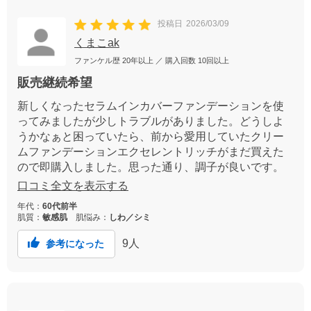
投稿日
2026/03/09
くまこak
ファンケル歴
20年以上
／ 購入回数
10回以上
販売継続希望
新しくなったセラムインカバーファンデーションを使
ってみましたが少しトラブルがありました。どうしよ
うかなぁと困っていたら、前から愛用していたクリー
ムファンデーションエクセレントリッチがまだ買えた
ので即購入しました。思った通り、調子が良いです。
販売継続を強く希望します。
口コミ全文を表示する
年代：
60代前半
肌質：
敏感肌
肌悩み：
しわ／シミ
9
人
参考になった