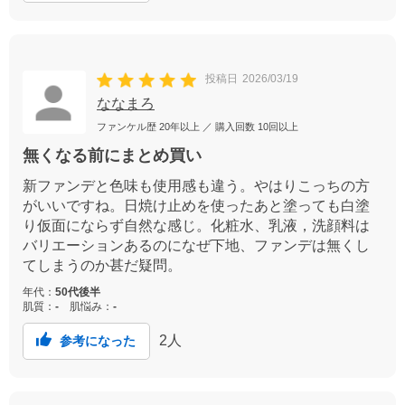
投稿日
2026/03/19
ななまろ
ファンケル歴
20年以上
／ 購入回数
10回以上
無くなる前にまとめ買い
新ファンデと色味も使用感も違う。やはりこっちの方
がいいですね。日焼け止めを使ったあと塗っても白塗
り仮面にならず自然な感じ。化粧水、乳液，洗顔料は
バリエーションあるのになぜ下地、ファンデは無くし
てしまうのか甚だ疑問。
年代：
50代後半
肌質：
-
肌悩み：
-
2
人
参考になった