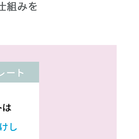
レート
トは
けし