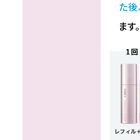
た後
ます。