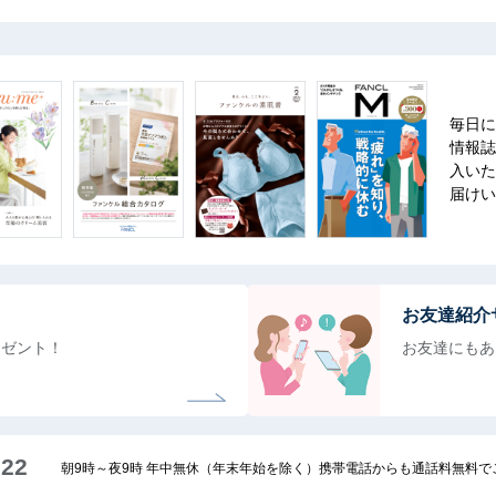
毎日に
情報誌
入いた
届けい
お友達紹介
レゼント！
お友達にもあ
222
朝9時～夜9時 年中無休（年末年始を除く）携帯電話からも通話料無料