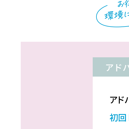
アド
アド
初回