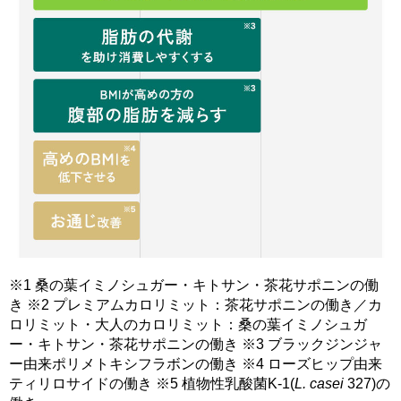
※1 桑の葉イミノシュガー・キトサン・茶花サポニンの働
き ※2 プレミアムカロリミット：茶花サポニンの働き／カ
ロリミット・大人のカロリミット：桑の葉イミノシュガ
ー・キトサン・茶花サポニンの働き ※3 ブラックジンジャ
ー由来ポリメトキシフラボンの働き ※4 ローズヒップ由来
ティリロサイドの働き ※5 植物性乳酸菌K-1(
L. casei
327)の