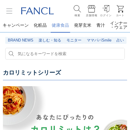
検索
店舗情報
ログイン
カート
インナー
キャンペーン
化粧品
健康食品
発芽玄米
青汁
・ウェア
BRAND NEWS
楽しむ・知る
モニター
ママパパSmile
占い
カロリミットシリーズ