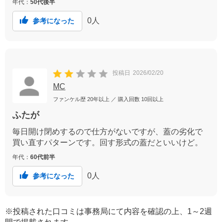
年代：
50代後半
0
人
参考になった
投稿日
2026/02/20
MC
ファンケル歴
20年以上
／ 購入回数
10回以上
ふたが
毎日開け閉めするので仕方がないですが、蓋の劣化で
買い直すパターンです。回す形式の蓋だといいけど。
年代：
60代前半
0
人
参考になった
※投稿された口コミは事務局にて内容を確認の上、1～2週