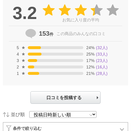
3.2
お気に入り度の平均
153
この商品の
みんなの口コミ
件
5
24
%
(
32
人)
4
25
%
(
33
人)
3
17
%
(
23
人)
2
12
%
(
16
人)
1
21
%
(
28
人)
口コミを投稿する
並び順
条件で絞り込む