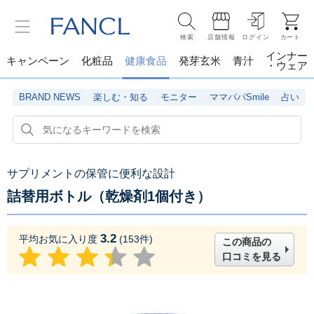
検索
店舗情報
ログイン
カート
インナー
キャンペーン
化粧品
健康食品
発芽玄米
青汁
・ウェア
BRAND NEWS
楽しむ・知る
モニター
ママパパSmile
占い
サプリメントの保管に便利な設計
詰替用ボトル（乾燥剤1個付き）
3.2
平均お気に入り度
(
153
件)
この商品の
口コミを見る