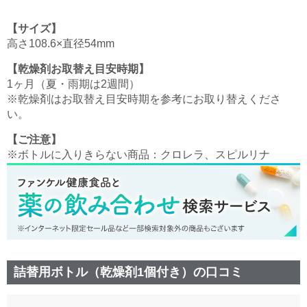
【サイズ】
高さ108.6×直径54mm
【乾燥剤お取替え目安時期】
1ヶ月（夏・雨期は2週間）
※乾燥剤はお取替え目安時期を参考にお取り替えくださ
い。
【ご注意】
※ボトルに入りきらない商品：クロレラ、スピルリナ
詰替用ボトル（乾燥剤1個付き）の口コミ