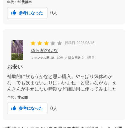
年代：
50代後半
0
人
参考になった
投稿日
2026/05/18
ゆらぎのはな
ファンケル歴
10～19年
／ 購入回数
2～4回目
お安い
補助的に飲もうかなと思い購入。やっぱり気休めか
な…でも飲まないよりはいいよね！と思いながら。え
んきんが手元にない時期など補助用に使ってみました
年代：
非公開
0
人
参考になった