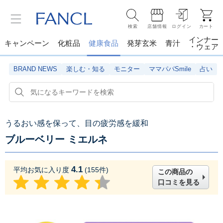
検索
店舗情報
ログイン
カート
インナー
キャンペーン
化粧品
健康食品
発芽玄米
青汁
・ウェア
BRAND NEWS
楽しむ・知る
モニター
ママパパSmile
占い
うるおい感を保って、目の疲労感を緩和
ブルーベリー ミエルネ
4.1
平均お気に入り度
(
155
件)
この商品の
口コミを見る