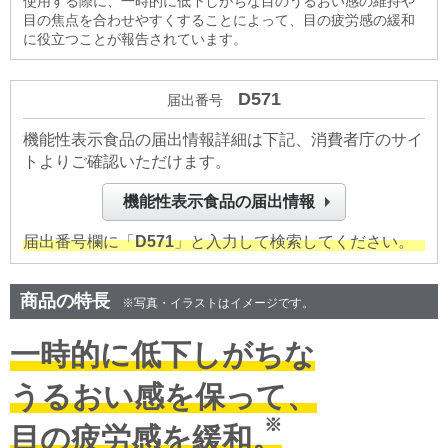
使用する際に、
一時的に低下しがちな目のうるおい感の維持
や
目の焦点を合わせやすくする
ことによって、
目の疲労感
の緩和
に役立つことが報告されています。
D571
届出番号
機能性表示食品の届出情報詳細は下記、消費者庁のサイ
トよりご確認いただけます。
機能性表示食品の届出情報
届出番号欄に「
D571
」と入力して検索してください。
商品の特長
※写真・イラストはイメージです。
一時的に低下しがちな
うるおい感を保って、
※
目の疲労感を緩和。