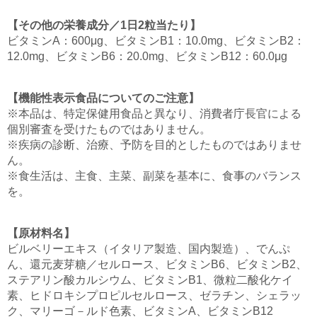
【その他の栄養成分／1日2粒当たり】
ビタミンA：600μg、ビタミンB1：10.0mg、ビタミンB2：
12.0mg、ビタミンB6：20.0mg、ビタミンB12：60.0μg
【機能性表示食品についてのご注意】
※本品は、特定保健用食品と異なり、消費者庁長官による
個別審査を受けたものではありません。
※疾病の診断、治療、予防を目的としたものではありませ
ん。
※食生活は、主食、主菜、副菜を基本に、食事のバランス
を。
【原材料名】
ビルベリーエキス（イタリア製造、国内製造）、でんぷ
ん、還元麦芽糖／セルロース、ビタミンB6、ビタミンB2、
ステアリン酸カルシウム、ビタミンB1、微粒二酸化ケイ
素、ヒドロキシプロピルセルロース、ゼラチン、シェラッ
ク、マリーゴ－ルド色素、ビタミンA、ビタミンB12