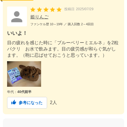
投稿日
2025/07/29
姫りんご
ファンケル歴
10～19年
／ 購入回数
2～4回目
いいよ！
目の疲れを感じた時に「ブルーベリーミエルネ」を2粒
パクリ お水で飲みます。目の疲労感が和らぐ気がし
ます。（鞄に忍ばせておこうと思っています。）
年代：
40代前半
2
人
参考になった