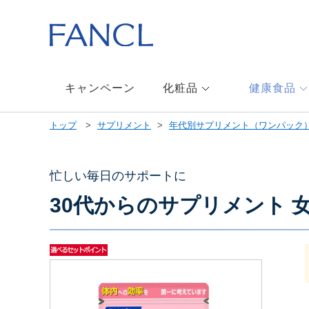
本
文
へ
ジ
ャ
ン
キャンペーン
化粧品
健康食品
プ
メ
トップ
サプリメント
年代別サプリメント（ワンパック
ニ
ュ
ー
へ
忙しい毎日のサポートに
ジ
30代からのサプリメント 
ャ
ン
プ