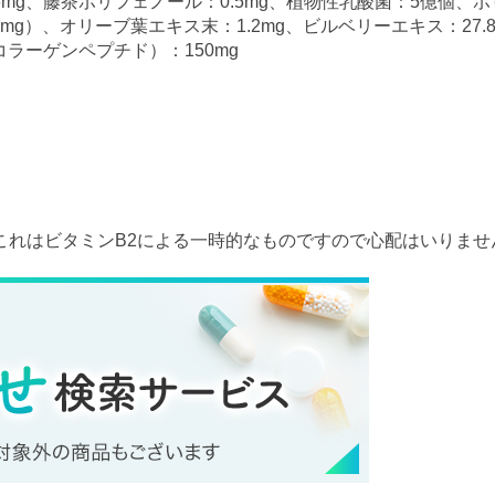
6mg、藤茶ポリフェノール：0.5mg、植物性乳酸菌：5億個、ポ
：8mg）、オリーブ葉エキス末：1.2mg、ビルベリーエキス：27.
コラーゲンペプチド）：150mg
これはビタミンB2による一時的なものですので心配はいりませ