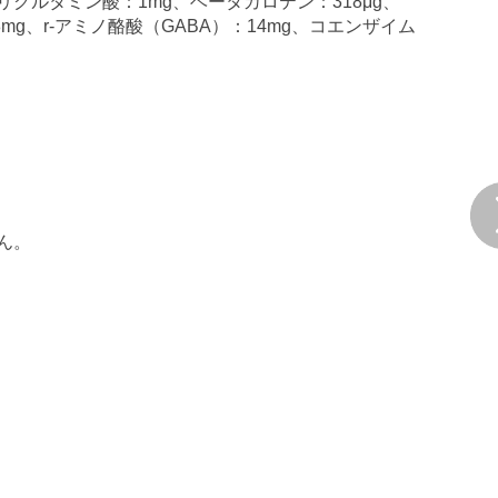
リグルタミン酸：1mg、ベータカロテン：318μg、
8mg、r-アミノ酪酸（GABA）：14mg、コエンザイム
ん。