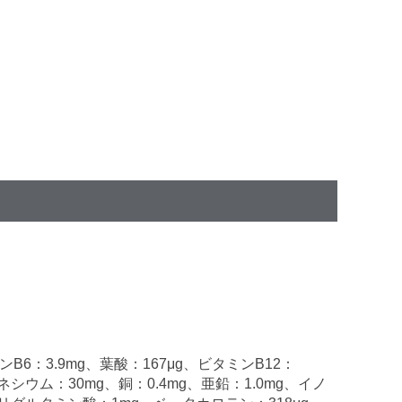
ンB6：3.9mg、葉酸：167μg、ビタミンB12：
ネシウム：30mg、銅：0.4mg、亜鉛：1.0mg、イノ