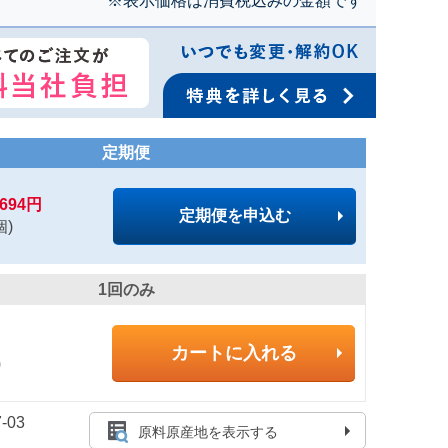
※表示価格は消費税込みの金額です
定期便
,694円
定期便を申込む
個)
1回のみ
カートに入れる
)
-03
原料原産地を表示する