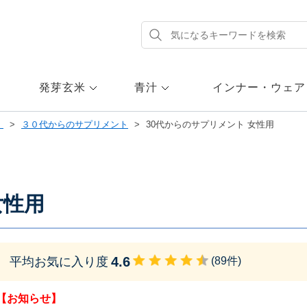
発芽玄米
青汁
インナー・ウェア
）
３０代からのサプリメント
30代からのサプリメント 女性用
女性用
4.6
平均お気に入り度
(
89
件)
【お知らせ】