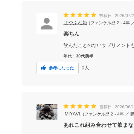
投稿日
2026/07/
はやふね姫
(
ファンケル歴
2～4年
／
楽ちん
飲んだことのないサプリメント
年代：
30代前半
0
人
参考になった
投稿日
2026/06/
.MIYAVI.
(
ファンケル歴
2～4年
／ 
あれこれ組み合わせて飲まな