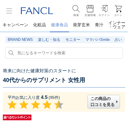
検索
店舗情報
ログイン
カート
インナー
キャンペーン
化粧品
健康食品
発芽玄米
青汁
・ウェア
BRAND NEWS
楽しむ・知る
モニター
ママパパSmile
占い
将来に向けた健康対策のスタートに
40代からのサプリメント 女性用
4.5
平均お気に入り度
(
95
件)
この商品の
口コミを見る