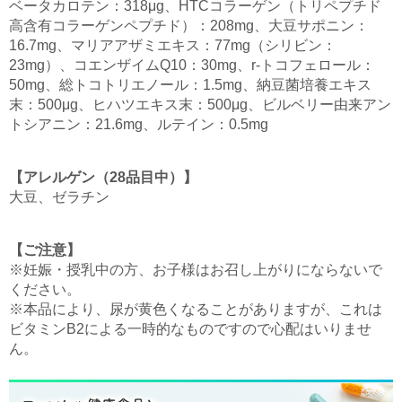
ベータカロテン：318μg、HTCコラーゲン（トリペプチド
高含有コラーゲンペプチド）：208mg、大豆サポニン：
16.7mg、マリアアザミエキス：77mg（シリビン：
23mg）、コエンザイムQ10：30mg、r-トコフェロール：
50mg、総トコトリエノール：1.5mg、納豆菌培養エキス
末：500μg、ヒハツエキス末：500μg、ビルベリー由来アン
トシアニン：21.6mg、ルテイン：0.5mg
【アレルゲン（28品目中）】
大豆、ゼラチン
【ご注意】
※妊娠・授乳中の方、お子様はお召し上がりにならないで
ください。
※本品により、尿が黄色くなることがありますが、これは
ビタミンB2による一時的なものですので心配はいりませ
ん。