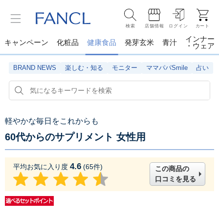
検索
店舗情報
ログイン
カート
インナー
キャンペーン
化粧品
健康食品
発芽玄米
青汁
・ウェア
BRAND NEWS
楽しむ・知る
モニター
ママパパSmile
占い
軽やかな毎日をこれからも
60代からのサプリメント 女性用
4.6
平均お気に入り度
(
65
件)
この商品の
口コミを見る