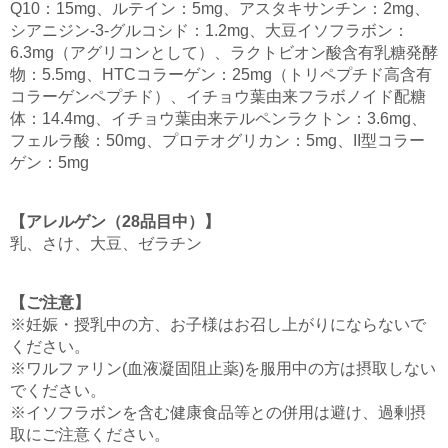
Q10：15mg、ルテイン：5mg、アスタキサンチン：2mg、
シアニジン-3-グルコシド：1.2mg、大豆イソフラボン：
6.3mg（アグリコンとして）、ラクトビオン酸含有乳糖発酵
物：5.5mg、HTCコラーゲン：25mg（トリペプチド高含有
コラーゲンペプチド）、イチョウ葉由来フラボノイド配糖
体：14.4mg、イチョウ葉由来テルペンラクトン：3.6mg、
フェルラ酸：50mg、プロテオグリカン：5mg、II型コラー
ゲン：5mg
【アレルゲン（28品目中）】
乳、さけ、大豆、ゼラチン
【ご注意】
※妊娠・授乳中の方、お子様はお召し上がりにならないで
ください。
※ワルファリン(血液凝固阻止薬)を服用中の方は摂取しない
でください。
※イソフラボンを含む健康食品等との併用は避け、過剰摂
取にご注意ください。