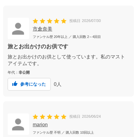
投稿日
2026/07/30
市倉奈美
ファンケル歴
20年以上
／ 購入回数
2～4回目
旅とお出かけのお供です
旅とお出かけのお供として使っています。私のマスト
アイテムです。
年代：
非公開
0
人
参考になった
投稿日
2026/06/24
marion
ファンケル歴
不明
／ 購入回数
10回以上