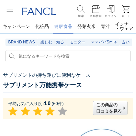
検索
店舗情報
ログイン
カート
インナー
キャンペーン
化粧品
健康食品
発芽玄米
青汁
・ウェア
BRAND NEWS
楽しむ・知る
モニター
ママパパSmile
占い
サプリメントの持ち運びに便利なケース
サプリメント万能携帯ケース
4.0
平均お気に入り度
(
60
件)
この商品の
口コミを見る