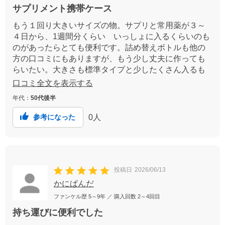
サプリメント携帯ケース
もう１回り大きいサイズの物。サプリと常用薬が３～
４日から、1週間分くらい いっしょに入るくらいのも
のがあったらとても便利です。詰め替えボトルも他の
方の口コミにもありますが、もう少し丈夫に作っても
らいたい。大きさも標準タイプと少したくさん入るも
のと２種類くらいあったら便利だと思う。よろしくお
口コミ全文を表示する
願いします。
年代：
50代後半
0
人
参考になった
投稿日
2026/06/13
かにぱんだ
ファンケル歴
5～9年
／ 購入回数
2～4回目
持ち運びに便利でした