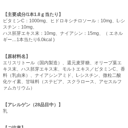
【主要成分/1本1.8ｇ当たり】
ビタミンC：1000mg、ヒドロキシチロソール：10mg、L-シ
スチン：10mg、
ハス胚芽エキス末：10mg、ナイアシン：15mg、（ エネル
ギー…1本当たり6.0kcal )
【原材料名】
エリスリトール（国内製造）、還元麦芽糖、オリーブ葉エ
キス末、ハス胚芽エキス末、モルトエキス／ビタミンC、香
料（乳由来）、ナイアシンアミド、L-シスチン、微粒二酸
化ケイ素、甘味料（ステビア、スクラロース、アセスルフ
ァムカリウム）
【アレルゲン（28品目中）】
乳
【ご注意】