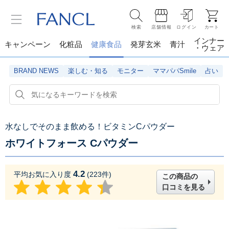
検索
店舗情報
ログイン
カート
インナー
キャンペーン
化粧品
健康食品
発芽玄米
青汁
・ウェア
BRAND NEWS
楽しむ・知る
モニター
ママパパSmile
占い
水なしでそのまま飲める！ビタミンCパウダー
ホワイトフォース Cパウダー
4.2
平均お気に入り度
(
223
件)
この商品の
口コミを見る