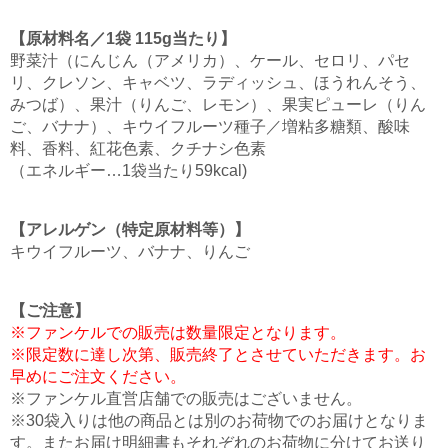
【原材料名／1袋 115g当たり】
野菜汁（にんじん（アメリカ）、ケール、セロリ、パセ
リ、クレソン、キャベツ、ラディッシュ、ほうれんそう、
みつば）、果汁（りんご、レモン）、果実ピューレ（りん
ご、バナナ）、キウイフルーツ種子／増粘多糖類、酸味
料、香料、紅花色素、クチナシ色素
（エネルギー…1袋当たり59kcal)
【アレルゲン（特定原材料等）】
キウイフルーツ、バナナ、りんご
【ご注意】
※ファンケルでの販売は数量限定となります。
※限定数に達し次第、販売終了とさせていただきます。お
早めにご注文ください。
※ファンケル直営店舗での販売はございません。
※30袋入りは他の商品とは別のお荷物でのお届けとなりま
す。またお届け明細書もそれぞれのお荷物に分けてお送り