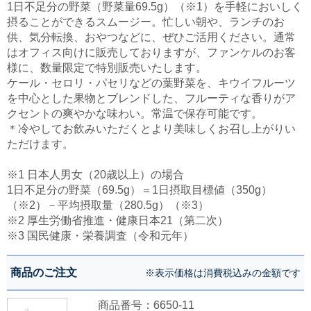
1日不足分の野菜（野菜量69.5g）（※1）を手軽においしく
摂ることができるスムージー。忙しい朝や、ランチのお
供、気分転換、おやつなどに、ぜひご活用ください。通常
はオフィス向けに販売しておりますが、ファンケルのお客
様に、数量限定で特別販売いたします。
ケール・セロリ・パセリなどの葉野菜を、キウイフルーツ
を中心とした果物とブレンドした、フルーティな香りがア
クセントの爽やかな味わい。常温で保存可能です。
＊冷やしてお飲みいただくとより美味しくお召し上がりい
ただけます。
※1 日本人男女（20歳以上）の場合
1日不足分の野菜（69.5g）＝1日摂取目標値（350g）
（※2）－平均摂取量（280.5g）（※3）
※2 厚生労働省推進・健康日本21（第二次）
※3 国民健康・栄養調査（令和元年）
商品のご注文
※表示価格は消費税込みの金額です
商品番号：6650-11