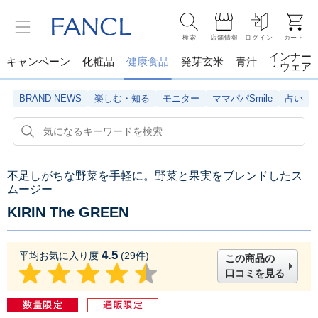
検索
店舗情報
ログイン
カート
インナー
キャンペーン
化粧品
健康食品
発芽玄米
青汁
・ウェア
BRAND NEWS
楽しむ・知る
モニター
ママパパSmile
占い
不足しがちな野菜を手軽に。野菜と果実をブレンドしたス
ムージー
KIRIN The GREEN
4.5
平均お気に入り度
(
29
件)
この商品の
口コミを見る