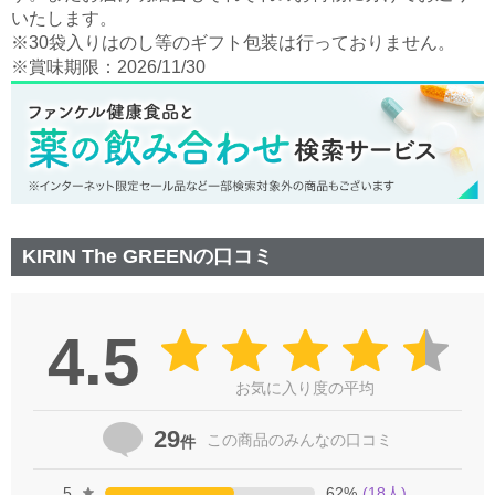
いたします。
※30袋入りはのし等のギフト包装は行っておりません。
※賞味期限：2026/11/30
KIRIN The GREENの口コミ
4.5
お気に入り度の平均
29
この商品の
みんなの口コミ
件
5
62
%
(
18
人)