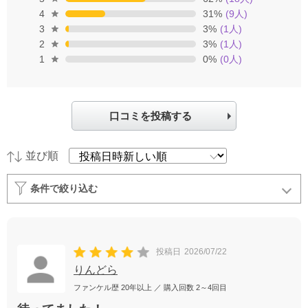
4
31
%
(
9
人)
3
3
%
(
1
人)
2
3
%
(
1
人)
1
0
%
(
0
人)
口コミを投稿する
並び順
条件で絞り込む
投稿日
2026/07/22
りんどら
ファンケル歴
20年以上
／ 購入回数
2～4回目