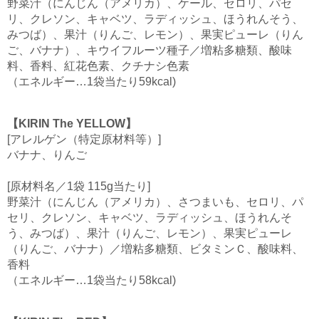
野菜汁（にんじん（アメリカ）、ケール、セロリ、パセ
リ、クレソン、キャベツ、ラディッシュ、ほうれんそう、
みつば）、果汁（りんご、レモン）、果実ピューレ（りん
ご、バナナ）、キウイフルーツ種子／増粘多糖類、酸味
料、香料、紅花色素、クチナシ色素
（エネルギー…1袋当たり59kcal)
【KIRIN The YELLOW】
[アレルゲン（特定原材料等）]
バナナ、りんご
[原材料名／1袋 115g当たり]
野菜汁（にんじん（アメリカ）、さつまいも、セロリ、パ
セリ、クレソン、キャベツ、ラディッシュ、ほうれんそ
う、みつば）、果汁（りんご、レモン）、果実ピューレ
（りんご、バナナ）／増粘多糖類、ビタミンＣ、酸味料、
香料
（エネルギー…1袋当たり58kcal)