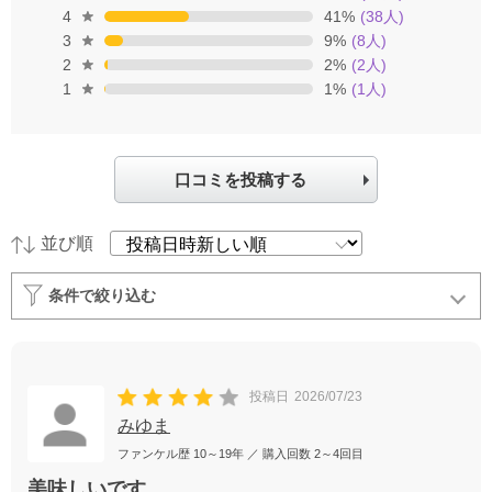
4
41
%
(
38
人)
3
9
%
(
8
人)
2
2
%
(
2
人)
1
1
%
(
1
人)
口コミを投稿する
並び順
条件で絞り込む
投稿日
2026/07/23
みゆま
ファンケル歴
10～19年
／ 購入回数
2～4回目
美味しいです