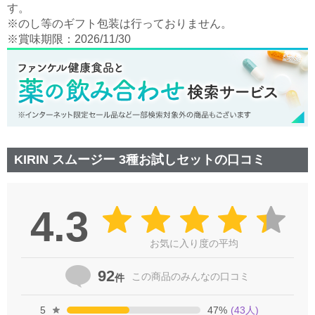
す。
※のし等のギフト包装は行っておりません。
※賞味期限：2026/11/30
KIRIN スムージー 3種お試しセットの口コミ
4.3
お気に入り度の平均
92
この商品の
みんなの口コミ
件
5
47
%
(
43
人)