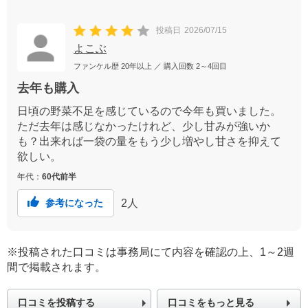
投稿日
2026/07/15
よこぶ
ファンケル歴
20年以上
／ 購入回数
2～4回目
去年も購入
日頃の野菜不足を感じているので今年も買いました。
ただ去年は感じなかったけれど、少し甘みが強いか
も？出来れば一袋の量をもう少し増やし甘さを抑えて
欲しい。
年代：
60代前半
2
人
参考になった
※投稿された口コミは事務局にて内容を確認の上、1～2週
間で掲載されます。
口コミを投稿する
口コミをもっと見る