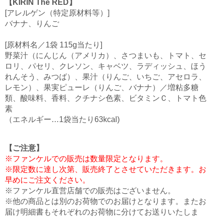
【KIRIN The RED】
[アレルゲン（特定原材料等）]
バナナ、りんご
[原材料名／1袋 115g当たり]
野菜汁（にんじん（アメリカ）、さつまいも、トマト、セ
ロリ、パセリ、クレソン、キャベツ、ラディッシュ、ほう
れんそう、みつば）、果汁（りんご、いちご、アセロラ、
レモン）、果実ピューレ（りんご、バナナ）／増粘多糖
類、酸味料、香料、クチナシ色素、ビタミンＣ、トマト色
素
（エネルギー…1袋当たり63kcal)
【ご注意】
※ファンケルでの販売は数量限定となります。
※限定数に達し次第、販売終了とさせていただきます。お
早めにご注文ください。
※ファンケル直営店舗での販売はございません。
※他の商品とは別のお荷物でのお届けとなります。またお
届け明細書もそれぞれのお荷物に分けてお送りいたしま