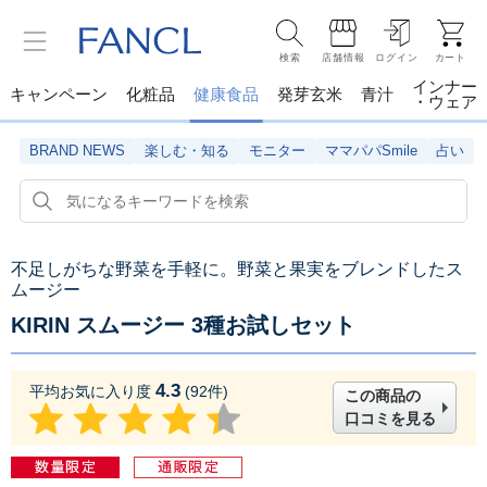
検索
店舗情報
ログイン
カート
インナー
キャンペーン
化粧品
健康食品
発芽玄米
青汁
・ウェア
BRAND NEWS
楽しむ・知る
モニター
ママパパSmile
占い
不足しがちな野菜を手軽に。野菜と果実をブレンドしたス
ムージー
KIRIN スムージー 3種お試しセット
4.3
平均お気に入り度
(
92
件)
この商品の
口コミを見る