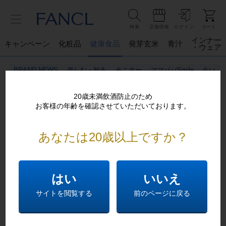
検索
店舗情報
ログイン
カート
インナー
キャンペーン
化粧品
健康食品
発芽玄米
青汁
・ウェア
BRAND NEWS
楽しむ・知る
モニター
ママパパSmile
占い
20歳未満飲酒防止のため
お客様の年齢を確認させていただいております。
あなたは20歳以上ですか？
ご不便おかけし申し訳ございません。
恐れ入りますが以下をお確かめください
はい
いいえ
ページが表示できません。
サイトを閲覧する
前のページに戻る
大変お手数ですが、前のページにお戻りいただくか、
下記
のリンクから目的の情報をお探しください。