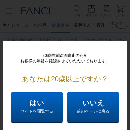
検索
店舗情報
ログイン
カート
インナー
キャンペーン
化粧品
健康食品
発芽玄米
青汁
・ウェア
BRAND NEWS
楽しむ・知る
モニター
ママパパSmile
占い
20歳未満飲酒防止のため
お客様の年齢を確認させていただいております。
あなたは20歳以上ですか？
ご不便おかけし申し訳ございません。
恐れ入りますが以下をお確かめください
はい
いいえ
ページが表示できません。
サイトを閲覧する
前のページに戻る
大変お手数ですが、前のページにお戻りいただくか、
下記
のリンクから目的の情報をお探しください。