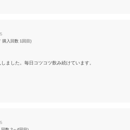
15
 購入回数
1回目
)
入しました。毎日コツコツ飲み続けています。
05
入回数
2～4回目
)