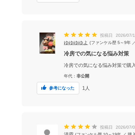
投稿日
2026/07/
ゆゆゆゆよ
(
ファンケル歴
5～9年
／
冷房での気になる悩み対策
冷房での気になる悩み対策で購
年代：
非公開
1
人
参考になった
投稿日
2026/07/
清霞
(
ファンケル歴
10～19年
／ 購