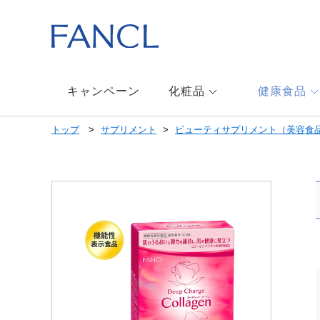
本
文
へ
ジ
ャ
ン
キャンペーン
化粧品
健康食品
プ
メ
トップ
サプリメント
ビューティサプリメント（美容食
ニ
ュ
ー
へ
ジ
ャ
ン
プ