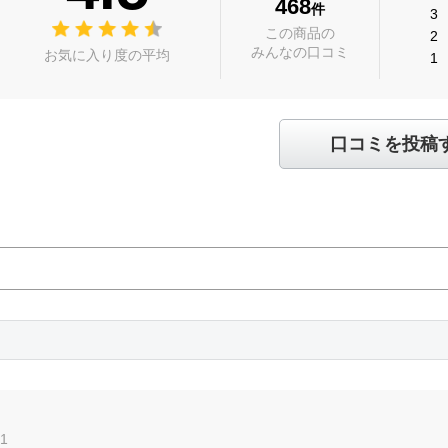
468
件
3
この商品の
2
みんなの口コミ
お気に入り度の平均
1
口コミを投稿
01