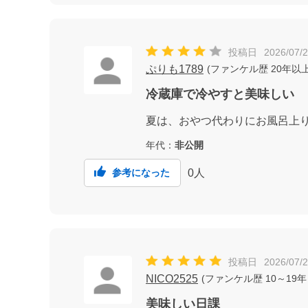
投稿日
2026/07/
ぷりも1789
(
ファンケル歴
20年以
冷蔵庫で冷やすと美味しい
夏は、おやつ代わりにお風呂上
年代：
非公開
0
人
参考になった
投稿日
2026/07/
NICO2525
(
ファンケル歴
10～19年
美味しい日課