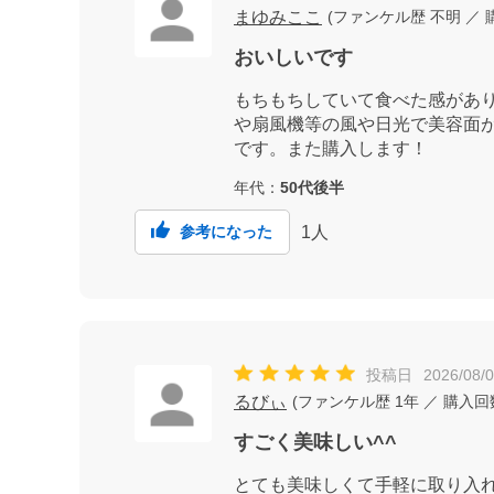
まゆみここ
(
ファンケル歴
不明
／ 
おいしいです
もちもちしていて食べた感があ
や扇風機等の風や日光で美容面
です。また購入します！
年代：
50代後半
1
人
参考になった
投稿日
2026/08/
るびぃ
(
ファンケル歴
1年
／ 購入
すごく美味しい^^
とても美味しくて手軽に取り入