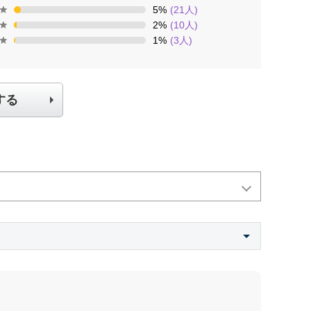
5
%
(
21
人)
2
%
(
10
人)
1
%
(
3
人)
する