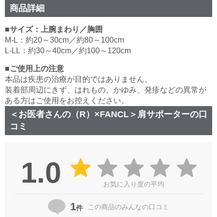
商品詳細
■サイズ：上腕まわり／胸囲
M-L：約20～30cm／約80～100cm
L-LL：約30～40cm／約100～120cm
■ご使用上の注意
本品は疾患の治療が目的ではありません。
装着部周辺にきず、はれもの、かゆみ、発疹などの異常が
ある方はご使用をお控えください。
＜お医者さんの（R）×FANCL＞肩サポーターの口
コミ
1.0
お気に入り度の平均
1
この商品の
みんなの口コミ
件