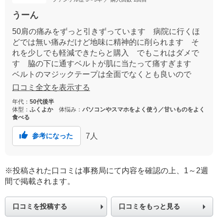
うーん
50肩の痛みをずっと引きずっています 病院に行くほ
どでは無い痛みだけど地味に精神的に削られます そ
れを少しでも軽減できたらと購入 でもこれはダメで
す 脇の下に通すベルトが肌に当たって痛すぎます
ベルトのマジックテープは全面でなくとも良いので
は？ 肩の痛みより脇の下の違和感が嫌すぎます 本
口コミ全文を表示する
当は返品したいくらい‥ でも肩の痛みで悩んでる人多
年代：
50代後半
いので是非とも改良して欲しいです
体型：
ふくよか
体悩み：
パソコンやスマホをよく使う／甘いものをよく
食べる
7
人
参考になった
※投稿された口コミは事務局にて内容を確認の上、1～2週
間で掲載されます。
口コミを投稿する
口コミをもっと見る