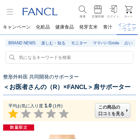
検索
店舗情報
ログイン
カート
インナー
キャンペーン
化粧品
健康食品
発芽玄米
青汁
・ウェア
BRAND NEWS
楽しむ・知る
モニター
ママパパSmile
占い
整形外科医 共同開発のサポーター
＜お医者さんの（R）×FANCL＞肩サポーター
1.0
平均お気に入り度
(
1
件)
この商品の
口コミを見る