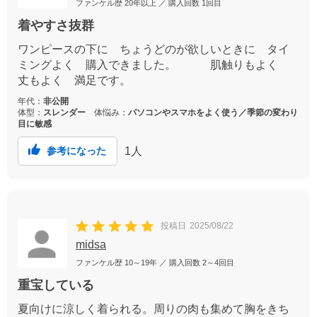
ファンケル歴
20年以上
／ 購入回数
1回目
着やすさ抜群
ワンピースの下に ちょうどのが欲しいときに タイ
ミングよく 購入できました。 肌触りもよく
丈もよく 満足です。
年代：
非公開
体型：
スレンダー
体悩み：
パソコンやスマホをよく使う／季節の変わり
目に敏感
1
人
参考になった
投稿日
2025/08/22
midsa
ファンケル歴
10～19年
／ 購入回数
2～4回目
重宝している
夏向けに涼しく着られる。周りの肉も集めて胸をきち