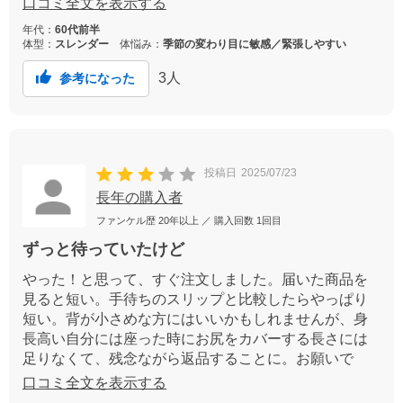
口コミ全文を表示する
年代：
60代前半
体型：
スレンダー
体悩み：
季節の変わり目に敏感／緊張しやすい
3
人
参考になった
投稿日
2025/07/23
長年の購入者
ファンケル歴
20年以上
／ 購入回数
1回目
ずっと待っていたけど
やった！と思って、すぐ注文しました。届いた商品を
見ると短い。手待ちのスリップと比較したらやっぱり
短い。背が小さめな方にはいいかもしれませんが、身
長高い自分には座った時にお尻をカバーする長さには
足りなくて、残念ながら返品することに。お願いで
す！トールサイズ、というかあと10センチ丈長商品出
口コミ全文を表示する
して下さい。ロングワンピ愛用者にも短すぎだと思い