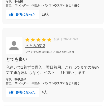
年代：
非公開
ました。
体型：
スレンダー
体悩み：
パソコンやスマホをよく使う
19
人
参考になった
投稿日
2025/07/23
さとみ0313
ファンケル歴
20年以上
／ 購入回数
1回目
とても良い
色違いで1着ずつ購入し翌日着用、これは今までの短め
丈で嫌な思いもなく、ベスト！リピ買いします
年代：
50代後半
体型：
スレンダー
体悩み：
パソコンやスマホをよく使う
4
人
参考になった