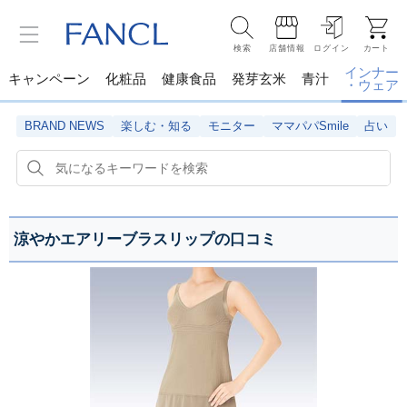
検索
店舗情報
ログイン
カート
インナー
キャンペーン
化粧品
健康食品
発芽玄米
青汁
・ウェア
BRAND NEWS
楽しむ・知る
モニター
ママパパSmile
占い
涼やかエアリーブラスリップの口コミ