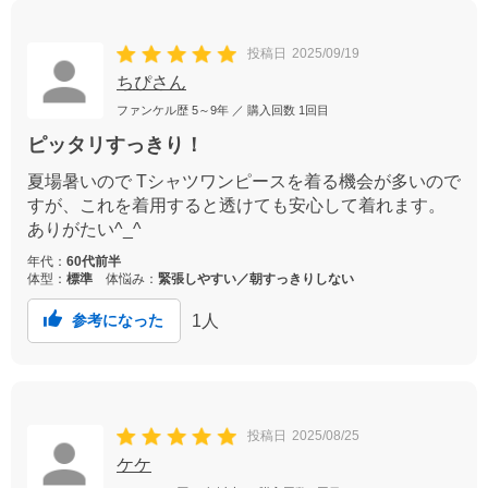
投稿日
2025/09/19
ちぴさん
ファンケル歴
5～9年
／ 購入回数
1回目
ピッタリすっきり！
夏場暑いので Tシャツワンピースを着る機会が多いので
すが、これを着用すると透けても安心して着れます。
ありがたい^_^
年代：
60代前半
体型：
標準
体悩み：
緊張しやすい／朝すっきりしない
1
人
参考になった
投稿日
2025/08/25
ケケ