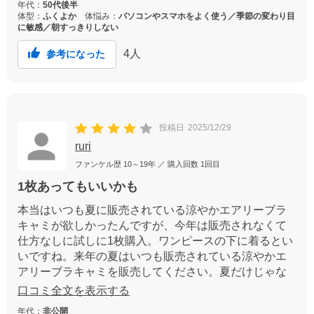
年代：
50代後半
体型：
ふくよか
体悩み：
パソコンやスマホをよく使う／季節の変わり目
に敏感／朝すっきりしない
4
人
参考になった
投稿日
2025/12/29
ruri
ファンケル歴
10～19年
／ 購入回数
1回目
1枚あってもいいかも
本当はいつも夏に販売されている涼やかエアリーブラ
キャミが欲しかったんですが、今年は販売されなくて
仕方なしに試しに1枚購入。ワンピースの下に着るとい
いですね。来年の夏はいつも販売されている涼やかエ
アリーブラキャミを販売してください。夏だけじゃな
く1年中使っています。
口コミ全文を表示する
年代：
非公開