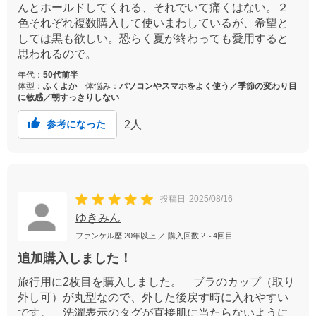
んとホールドしてくれる、それでいて痛くはない。２
色それぞれ複数購入して使いまわしているが、希望と
しては黒も欲しい。恐らく夏が終わっても愛用すると
思われるので。
年代：
50代前半
体型：
ふくよか
体悩み：
パソコンやスマホをよく使う／季節の変わり目
に敏感／朝すっきりしない
2
人
参考になった
投稿日
2025/08/16
ゆきみん
ファンケル歴
20年以上
／ 購入回数
2～4回目
追加購入しました！
旅行用に2枚目を購入しました。 ブラのカップ（取り
外し可）が丸型なので、外した後戻す時に入れやすい
です。 洗濯表示のタグが直接肌に当たらないように