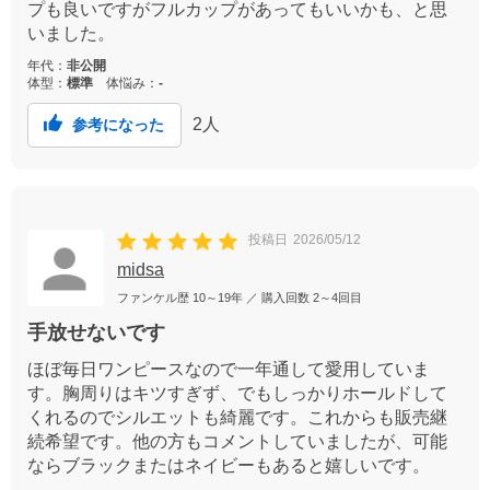
プも良いですがフルカップがあってもいいかも、と思
いました。
年代：
非公開
体型：
標準
体悩み：
-
2
人
参考になった
投稿日
2026/05/12
midsa
ファンケル歴
10～19年
／ 購入回数
2～4回目
手放せないです
ほぼ毎日ワンピースなので一年通して愛用していま
す。胸周りはキツすぎず、でもしっかりホールドして
くれるのでシルエットも綺麗です。これからも販売継
続希望です。他の方もコメントしていましたが、可能
ならブラックまたはネイビーもあると嬉しいです。