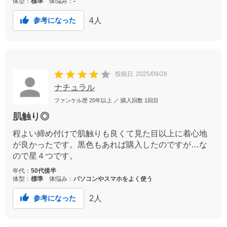
体型：
標準
体悩み：
-
4
人
参考になった
投稿日
2025/09/28
ナチュラル
ファンケル歴
20年以上
／ 購入回数
1回目
肌触り◎
程よい締め付けで肌触りも良くて見た目以上に着心地
が良かったです。黒色もあれば購入したのですが…な
ので星４つです。
年代：
50代後半
体型：
標準
体悩み：
パソコンやスマホをよく使う
2
人
参考になった