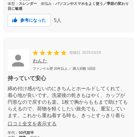
体型：
スレンダー
体悩み：
パソコンやスマホをよく使う／季節の変わり
目に敏感
5
人
参考になった
投稿日
2025/10/19
わんた
ファンケル歴
20年以上
／ 購入回数
1回目
持っていて安心
締め付け感がないのにきちんとホールドしてくれて、
着心地が良いです。洗濯後の乾きもはやく、カップが
円形なので戻すのも楽。1枚で胸からももまで助けても
らえるので、荷物を軽くしたい旅先でも、重宝してい
ます。これから重ね着する時も、きっとすっきり着ら
れると思うので、年間通して活躍しそうです。
口コミ全文を表示する
年代：
50代前半