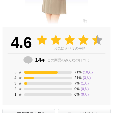
4.6
お気に入り度の平均
14
この商品の
みんなの口コミ
件
5
71
%
(
10
人)
4
21
%
(
3
人)
3
7
%
(
1
人)
2
0
%
(
0
人)
1
0
%
(
0
人)