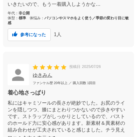
いきたいので、もう一着購入しようかな…
年代：
非公開
体型：
標準
体悩み：
パソコンやスマホをよく使う／季節の変わり目に敏
感
1
人
参考になった
投稿日
2025/07/26
ゆきみん
ファンケル歴
20年以上
／ 購入回数
1回目
着心地さっぱり
私にはキャミソールの長さが絶妙でした。お尻のライ
ンを隠しつつ、膝にまとわりつかないので歩きやすい
です。ストラップがしっかりとしているので、バスト
のホールド力に安心感があります。新素材＆異素材の
組み合わせが工夫されていると感じました。チラ見え
しても下着っぽくないカラー展開を望みます。