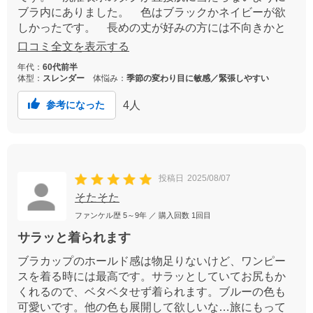
ブラ内にありました。 色はブラックかネイビーが欲
しかったです。 長めの丈が好みの方には不向きかと
思われます。
口コミ全文を表示する
年代：
60代前半
体型：
スレンダー
体悩み：
季節の変わり目に敏感／緊張しやすい
4
人
参考になった
投稿日
2025/08/07
そたそた
ファンケル歴
5～9年
／ 購入回数
1回目
サラッと着られます
ブラカップのホールド感は物足りないけど、ワンピー
スを着る時には最高です。サラッとしていてお尻もか
くれるので、ベタベタせず着られます。ブルーの色も
可愛いです。他の色も展開して欲しいな…旅にもって