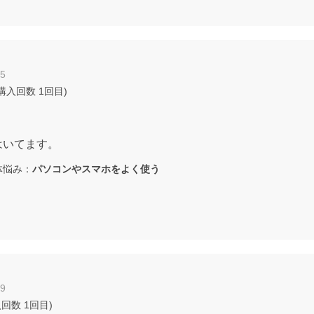
15
 購入回数
1回目
)
はいてます。
悩み：
パソコンやスマホをよく使う
09
入回数
1回目
)