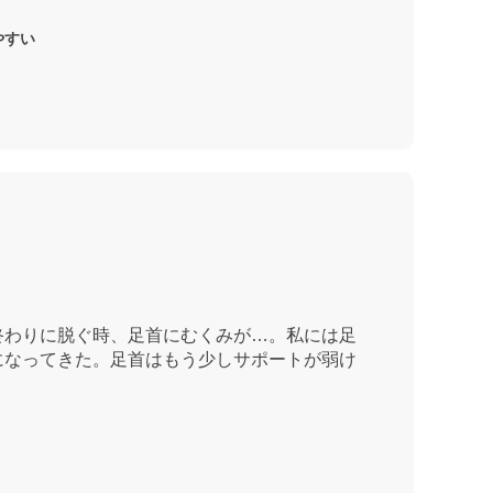
やすい
終わりに脱ぐ時、足首にむくみが…。私には足
になってきた。足首はもう少しサポートが弱け