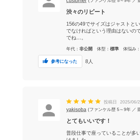
customer
(
ファンケル歴
5～9年
／ 
渋々のリピート
156の49でサイズはジャスト
でなければという理由はないの
でね…。
年代：
非公開
体型：
標準
体悩み
8
人
参考になった
投稿日
2025/06/
yakisoba
(
ファンケル歴
5～9年
／ 
とてもいいです！
普段仕事で座っていることが多
けました。