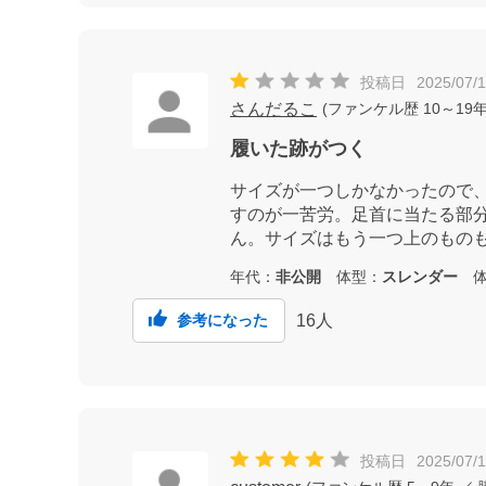
投稿日
2025/07/
さんだるこ
(
ファンケル歴
10～19
履いた跡がつく
サイズが一つしかなかったので
すのが一苦労。足首に当たる部
ん。サイズはもう一つ上のもの
年代：
非公開
体型：
スレンダー
体
16
人
参考になった
投稿日
2025/07/