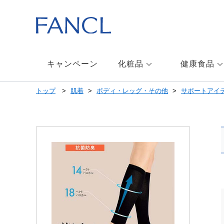
本
文
へ
ジ
ャ
ン
キャンペーン
化粧品
健康食品
プ
メ
トップ
肌着
ボディ・レッグ・その他
サポートアイ
ニ
ュ
ー
へ
ジ
ャ
ン
プ