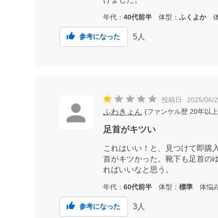
年代：
40代前半
体型：
ふくよか
体
5
人
参考になった
投稿日
2025/06/
ふわきょん
(
ファンケル歴
20年以上
足首がキツい
これはいい！と、見つけて即購
首がキツかった。靴下も足首の
ればいいなと思う。
年代：
60代前半
体型：
標準
体悩
3
人
参考になった