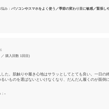
悩み：
パソコンやスマホをよく使う／季節の変わり目に敏感／緊張し
26
／ 購入回数
1回目
)
入した。肌触りや履き心地はサラッとしてとても良い。一日の
ゆるいものを選ばないといけなくなり、だんだん履くのが面倒
み：
-