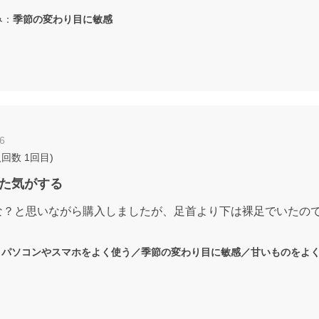
み：
季節の変わり目に敏感
6
入回数
1回目
)
た気がする
な？と思いながら購入しましたが、足首より下は裸足でいたの
：
パソコンやスマホをよく使う／季節の変わり目に敏感／甘いものをよ