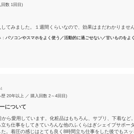
入回数
1回目
)
入してみました。１週間くらいなので、効果はまだわかりませ
み：
パソコンやスマホをよく使う／活動的に過ごせない／甘いものをよ
04
ル歴
20年以上
／ 購入回数
2～4回目
)
ーについて
い前から愛用しています。化粧品はもちろん、サプリ、下着など
ら立ち仕事をしてきていろんな他のふくらはぎシェイプサポー
した。着圧の感じはとても良く8時間立ち仕事をした後でもスッ