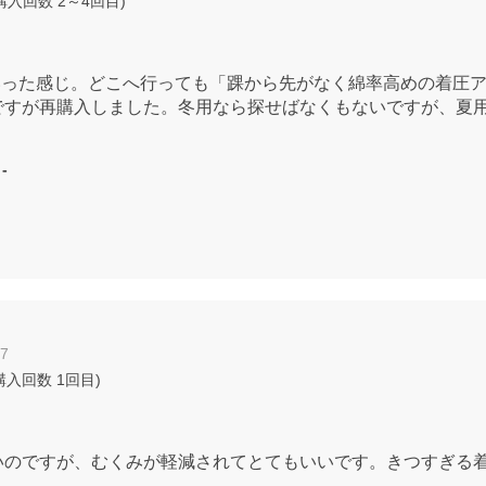
購入回数
2～4回目
)
といった感じ。どこへ行っても「踝から先がなく綿率高めの着圧
ですが再購入しました。冬用なら探せばなくもないですが、夏
：
-
27
購入回数
1回目
)
いのですが、むくみが軽減されてとてもいいです。きつすぎる