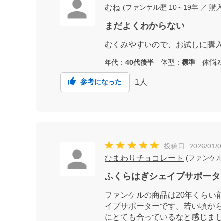
むね
(
ファンケル歴
10～19年
／ 購
まだよくわからない
むくみやすいので、お試しに購
年代：
40代後半
体型：
標準
体悩
1
人
参考になった
投稿日
2026/01/
ひまわりチョコレート
(
ファンケ
ふくらはぎシェイプサポータ
ファンケルの商品は20年くら
イプサポーターです。若い頃か
にとても合っているなと感じま