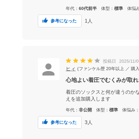
年代：
60代前半
体型：
標準
体悩
1
人
参考になった
投稿日
2025/11/0
ヒィ
(
ファンケル歴
20年以上
／ 購
心地よい着圧でむくみが取れ
着圧のソックスと何が違うのか
えを追加購入します
年代：
非公開
体型：
標準
体悩み
3
人
参考になった