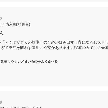
30
年
／ 購入回数
1回目
)
ん
が「ふくよか寄りの標準」のためかはみ出すし段になるしスト
すぎて季節を問わず着用に不安があります。試着のみでこの先
：
緊張しやすい／甘いものをよく食べる
28