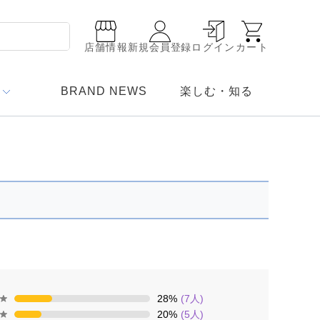
店舗情報
新規会員登録
ログイン
カート
BRAND NEWS
楽しむ・知る
28
%
(
7
人)
20
%
(
5
人)