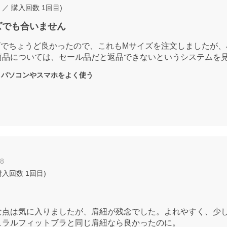
／ 購入回数
1回目
)
イズでも合いません
ズでちょうど良かったので、これもMサイズを注文しましたが、
商品については、セール品だと返品できないというシステムを
：
パソコンやスマホをよく使う
28
購入回数
1回目
)
な点は気に入りましたが、肩紐が残念でした。よれやすく、少
ュラルフィットブラと同じ肩紐なら良かったのに。