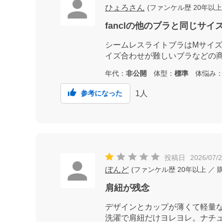
ひょろさん
(
ファンケル歴
20年以上
fanclの他のブラと同じサ
シームレスライトブラはMサイ
イズ合わせが難しいブラなどの
年代：
非公開
体型：
標準
体悩み
1
人
参考になった
投稿日
2026/07/
ぼんど
(
ファンケル歴
20年以上
／ 
肩紐が残念
デザインとカップが薄くて軽量
洗濯で肩紐だけヨレヨレ。ナチ