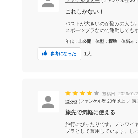
ファケルタミー
(
ファンケル歴
20
これしかない！
バストが大きいのが悩みの人も
スポーツブラなので運動しても
年代：
非公開
体型：
標準
体悩み
1
人
参考になった
投稿日
2026/01/
tokyo
(
ファンケル歴
20年以上
／ 購
旅先で気軽に使える
旅行にぴったりです。ノンワイ
ブラとして兼用しています。し