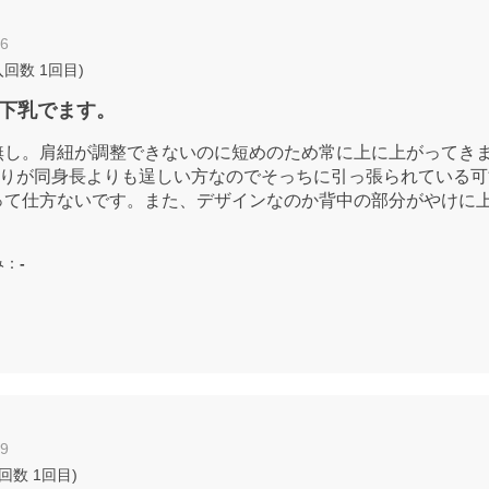
06
入回数
1回目
)
下乳でます。
無し。肩紐が調整できないのに短めのため常に上に上がってき
回りが同身長よりも逞しい方なのでそっちに引っ張られている
って仕方ないです。また、デザインなのか背中の部分がやけに
み：
-
09
入回数
1回目
)