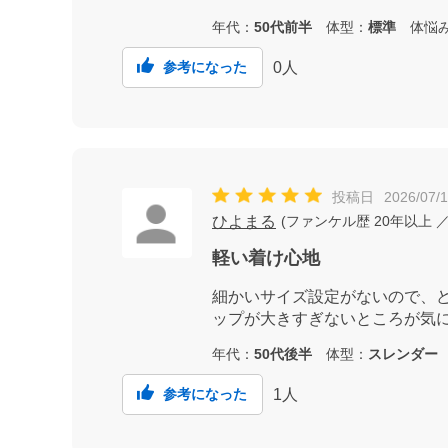
年代：
50代前半
体型：
標準
体悩
0
人
参考になった
投稿日
2026/07/1
ひよまる
(
ファンケル歴
20年以上
／
軽い着け心地
細かいサイズ設定がないので、
ップが大きすぎないところが気
年代：
50代後半
体型：
スレンダー
1
人
参考になった