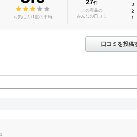
27
件
3
この商品の
2
みんなの口コミ
お気に入り度の平均
1
口コミを投稿
31