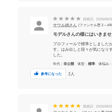
投稿日
2026/06/
サウル姉さん
(
ファンケル歴
2～4
モデルさんの様にはいきませ
プロフィールで標準としました
す。はみ出しと段々が気になり
した。
年代：
非公開
体型：
標準
体悩み
2
人
参考になった
投稿日
2026/06/