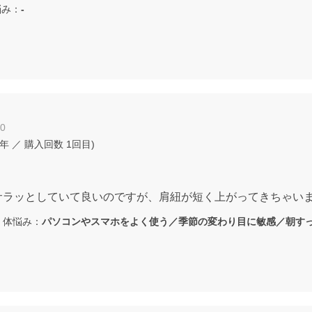
み：
-
20
9年
／ 購入回数
1回目
)
ラッとしていて良いのですが、肩紐が短く上がってきちゃいま
体悩み：
パソコンやスマホをよく使う／季節の変わり目に敏感／朝す