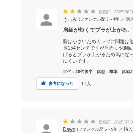
投稿日
2025/08/
うぃみ
(
ファンケル歴
2～4年
／ 購
肩紐が短くてブラが上がる。
胸は小さいためカップに問題は
長154センチですが肩周りや胴
げるとブラが上がるため気にな
にくいです。
年代：
20代後半
体型：
標準
体悩
11
人
参考になった
投稿日
2025/07/
Dawn
(
ファンケル歴
5～9年
／ 購