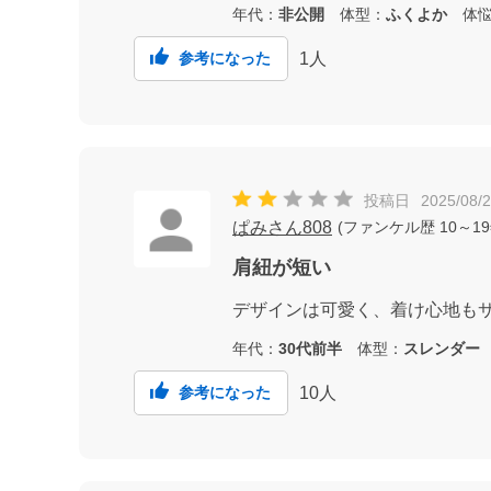
年代：
非公開
体型：
ふくよか
体悩
1
人
参考になった
投稿日
2025/08/
ぱみさん808
(
ファンケル歴
10～1
肩紐が短い
デザインは可愛く、着け心地もサ
年代：
30代前半
体型：
スレンダー
10
人
参考になった