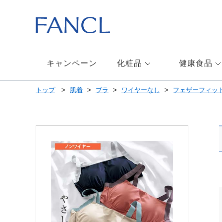
本
文
へ
ジ
ャ
ン
キャンペーン
化粧品
健康食品
プ
メ
トップ
肌着
ブラ
ワイヤーなし
フェザーフィッ
ニ
ュ
ー
へ
ジ
ャ
ン
プ