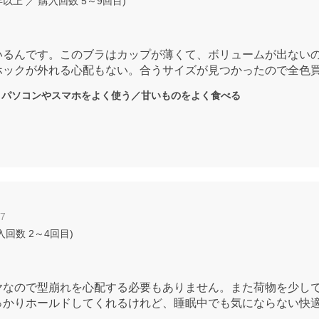
年以上
／ 購入回数
5～9回目
)
いるんです。このブラはカップが薄くて、ボリュームが出ない
ホックが外れる心配もない。合うサイズが見つかったので全色
：
パソコンやスマホをよく使う／甘いものをよく食べる
27
入回数
2～4回目
)
ヤなので型崩れを心配する必要もありません。また荷物を少し
っかりホールドしてくれるけれど、睡眠中でも気にならない快